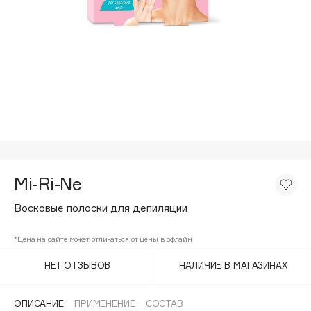
Подарки
Tom Ford
HFC
Для дома
Angiopharm
Техника
KIKO Milano
Estée Lauder
Clarins
0 - 9
Mi-Ri-Ne
100BON
22|11
Восковые полоски для депиляции
*Цена на сайте может отличаться от цены в офлайн
A
НЕТ ОТЗЫВОВ
НАЛИЧИЕ В МАГАЗИНАХ
Acqua di Parma
Acque di Italia
ОПИСАНИЕ
ПРИМЕНЕНИЕ
СОСТАВ