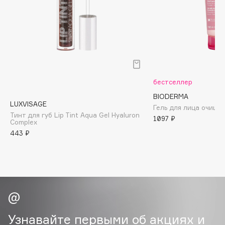
Biomed
Biorepair
Blanx
Blistex
BLOME
Boadicea The Victorious
бестселлер
Bobbi Brown
BIODERMA
BOOMSHOP
LUXVISAGE
Гель для лица очища
Тинт для губ Lip Tint Aqua Gel Hyaluron
BORK
1097 ₽
Complex
Brunello Cucinelli
443 ₽
Bvlgari
by TERRY
BY WISHTREND
Byredo
Узнавайте первыми об акциях и
C