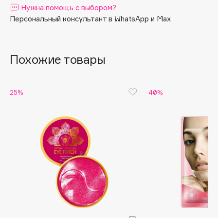
Нужна помощь с выбором?
Apagard
Персональный консультант в WhatsApp и Max
Aravia Professional
Arcadia
Archetype
Похожие товары
Architect Demidoff
ARIVE MAKEUP
25%
40%
Art&Fact
Art-Visage
Artdeco
Astra
Atelier Rebul
Augustinus Bader
Aveda
Avene