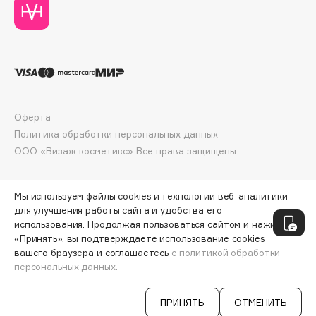
Deonica
Dessange
Dior
Divage
Dolce & Gabbana
Dolomit
Оферта
Dorco
Политика обработки персональных данных
DP Daily Perfection
ООО «Визаж косметикс» Все права защищены
Dr. Vranjes Firenze
Dr.Althea
Мы используем файлы cookies и технологии веб-аналитики
Dr.Ceuracle
для улучшения работы сайта и удобства его
использования. Продолжая пользоваться сайтом и нажимая
Dr.Jart+
«Принять», вы подтверждаете использование cookies
DSD de Luxe
вашего браузера и соглашаетесь
с политикой обработки
персональных данных.
Dyson
ДОБАВИТЬ В КОРЗИНУ
244 ₽
325 ₽
ПРИНЯТЬ
ОТМЕНИТЬ