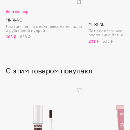
B
бестселлер
Babor
MI-RI-NE
Baffy
MI-RI-NE
Лифтинг-патчи с комплексом пептидов
и рубиновой пудрой
Патч подтягивающий
Balmain Hair Couture
ЭКСКЛЮЗИВ
овала лица Anti-age
666 ₽
888 ₽
Banderas
201 ₽
335 ₽
Basicare
Batiste
Beauty Bomb
С этим товаром покупают
Beauty Pati
Beautyblades
НОВИНКА
beautyblender
Bebble
Beverly Hills Polo Club
Biodance
Bioderma