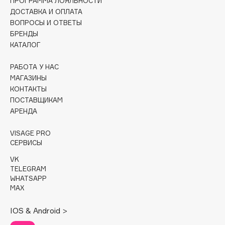
ПРОГРАММА ЛОЯЛЬНОСТИ
Collagenina
ДОСТАВКА И ОПЛАТА
Consly
ВОПРОСЫ И ОТВЕТЫ
БРЕНДЫ
Corimo
КАТАЛОГ
CosRX
Cottolina
РАБОТА У НАС
Crescina
МАГАЗИНЫ
КОНТАКТЫ
Cunzite
ПОСТАВЩИКАМ
Curaprox
АРЕНДА
VISAGE PRO
D
СЕРВИСЫ
VK
d'Alba
TELEGRAM
DABO
WHATSAPP
MAX
DARLING*
Darphin
IOS & Android >
Davines