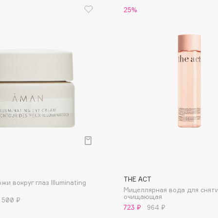
25%
Dr.Althea
Dr.Ceuracle
Dr.Jart+
DSD de Luxe
Dyson
р
Estée Lauder
THE ACT
жи вокруг глаз Illuminating
Etat Pur
Мицеллярная вода для снят
очищающая
 500 ₽
Etude House
723 ₽
964 ₽
Etude organix