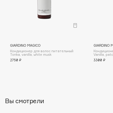
BLOME
C
Cadence
Chupa Chups
GIARDINO MAGICO
GIARDINO 
Capelli Dorati
Clarette
Кондиционер для волос питательный
Кондиционе
Carbon Theory
Clarins
Tonka, vanilla, white musk
Vanilla, patc
2750 ₽
3300 ₽
Carmex
Clarins Precious
Carolina Herrera
Clinique
Catrice
Clive Christian
Celimax
Club De Nuit
Cettua
Collagenina
Вы смотрели