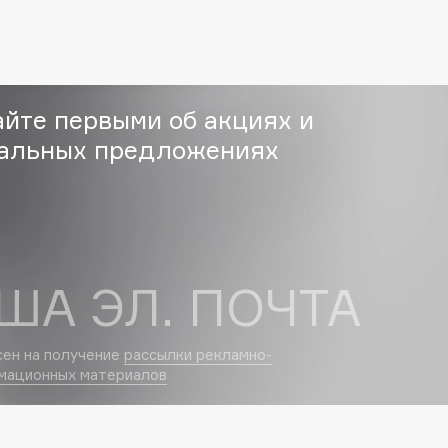
Eva Mosaic
Ex Nihilo
EXOARI L
айте первыми об акциях и
альных предложениях
Fragrance Du Bois
ША ЭЛ. ПОЧТА
Frederic Malle
Frudia
сен на получение
рассылки рекламно-
Funny Organix
мационных материалов