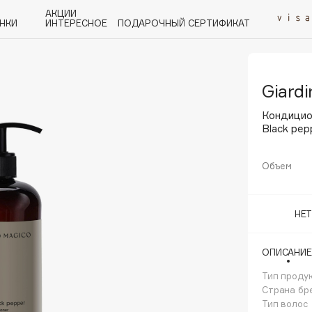
АКЦИИ
НКИ
ИНТЕРЕСНОЕ
ПОДАРОЧНЫЙ СЕРТИФИКАТ
Giard
P
Q
R
S
T
U
V
W
Y
Z
А - Я
Кондицио
Black pep
Объем
Angiopharm
НЕ
KIKO Milano
Estée Lauder
ОПИСАНИЕ
Clarins
Тип проду
Страна бр
Тип волос