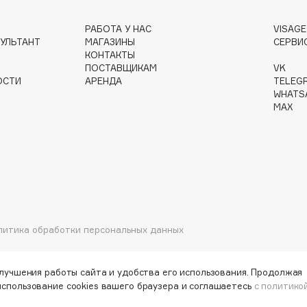
РАБОТА У НАС
VISAG
УЛЬТАНТ
МАГАЗИНЫ
СЕРВИ
КОНТАКТЫ
Gourmandise
ПОСТАВЩИКАМ
VK
Grace Day
ОСТИ
АРЕНДА
TELEG
WHATS
Guerlain
MAX
Guess
литика обработки персональных данных
Holika Holika
Holly Polly
улучшения работы сайта и удобства его использования. Продолжая
Holy Land
использование cookies вашего браузера и соглашаетесь
с политико