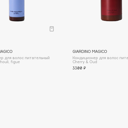
Consly
MAGICO
GIARDINO MAGICO
Corimo
р для волос питательный
Кондиционер для волос пит
CosRX
houli, figue
Cherry & Oud
3300 ₽
Cottolina
Crescina
Cunzite
Curaprox