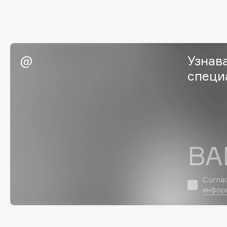
EGIA
EpilProfi
Eigshow
Erborian
Elemis
Essence
Elian Russia
Essential Parfums Paris
Узнав
Elie Saab
Estrâde
специ
F
FANE
Flipper
ВА
Farmstay
FLOEMA
Felce Azzurra
Floraïku
Согла
Fillerina
Forlle'd
ЭКСКЛЮЗИВ
инфор
Fiona Franchimon