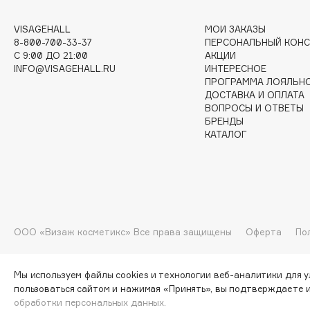
G
VISAGEHALL
МОИ ЗАКАЗЫ
8-800-700-33-37
ПЕРСОНАЛЬНЫЙ КОНС
C 9:00 ДО 21:00
АКЦИИ
Garnier
Giardino Magico
INFO@VISAGEHALL.RU
ИНТЕРЕСНОЕ
Gecko
Gillette
ПРОГРАММА ЛОЯЛЬН
ДОСТАВКА И ОПЛАТА
Geltek
Givenchy
ВОПРОСЫ И ОТВЕТЫ
Genosys
Global Keratin
БРЕНДЫ
ЭКСКЛЮЗИВ
КАТАЛОГ
Global White
Geomar
H
ООО «Визаж косметикс» Все права защищены
Оферта
По
Hadat Cosmetics
HELIBEAUTY
Hamis
Hempz
Мы используем файлы cookies и технологии веб-аналитики для 
Hapica
HFC
пользоваться сайтом и нажимая «Принять», вы подтверждаете 
обработки персональных данных.