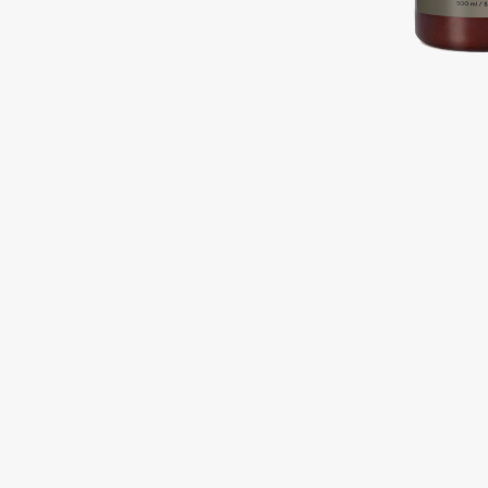
Подарки
0 - 9
Для дома
100BON
22|11
Техника
A
Acqua di Parma
Amina Daudova Brushes
Acque di Italia
Amouage
Adele for you
Amuleto Di Casa
Advante
Angiopharm
ЭКСКЛЮЗИВ
ЭКСКЛЮЗИВ
Aesop
Annbeauty
Age Stop
Anua
ЭКСКЛЮЗИВ
Apadent
AHFA Cosmetics
Apagard
Ajmal