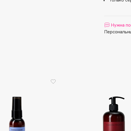
Aveda
Avene
Нужна по
Персональны
Boadicea The Victorious
Bobbi Brown
BOOMSHOP
BORK
Brunello Cucinelli
Bvlgari
by TERRY
BY WISHTREND
Byredo