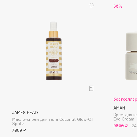
D
60%
d'Alba
Dior
DABO
Divage
DARLING*
Dolce & Gabbana
Darphin
Dolomit
Davines
Dorco
Deonica
DP Daily Perfection
Dessange
Dr. Vranjes Firenze
E
бестселле
AMAN
Eat My
Ella Bartsueva Brushes
JAMES READ
Крем для ко
Eye Cream
Ecolatier
EMBRACE Haircare
Масло-спрей для тела Coconut Glow-Oil
Spritz
9800 ₽
24
Ecotools
Emmanuelle Jane
7089 ₽
EGG
Enough