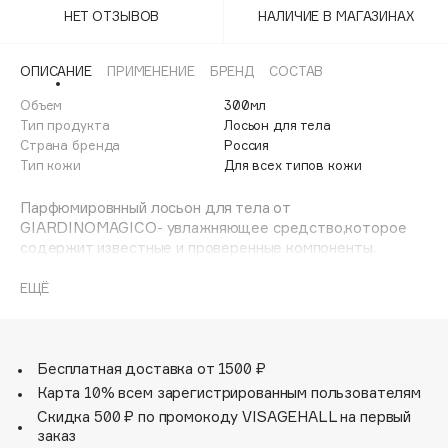
Adele for you
НЕТ ОТЗЫВОВ
НАЛИЧИЕ В МАГАЗИНАХ
Финал лета
Advante
ЭКСКЛЮЗИВ
1 АВГ - 31 АВГ
ОПИСАНИЕ
ПРИМЕНЕНИЕ
БРЕНД
СОСТАВ
Aesop
Age Stop
Объем
300мл
ЭКСКЛЮЗИВ
Тип продукта
Лосьон для тела
AHFA Cosmetics
Страна бренда
Россия
Ajmal
Тип кожи
Для всех типов кожи
Alix Avien
Парфюмировнный лосьон для тела от
Allies of Skin
GIARDINOMAGICO- увлажняющее средство,которое
AMAN
содержит известные и проверенные компоненты.
Питательные масла кокоса и сладкого миндаля
Amina Daudova Brushes
бережно заботятся о коже, оставляя после себя
ЕЩЁ
Amouage
мягкость и увлажнение.Присутствие витамина Е
способствует укреплению антиоксидантной защиты и
Amuleto Di Casa
предупреждает появление признаков обезвоженности.
Angiopharm
ЭКСКЛЮЗИВ
Входящие в состав натуральные компоненты устраняют
Бесплатная доставка от 1500 ₽
сухость и не оставляют жирной пленки после
Annbeauty
Карта 10% всем зарегистрированным пользователям
нанесения,что позволяет использовать средство в
Anua
Скидка 500 ₽ по промокоду VISAGEHALL на первый
любое время года.
заказ
Apadent
Лосьон на носится легкими круговыми движениями