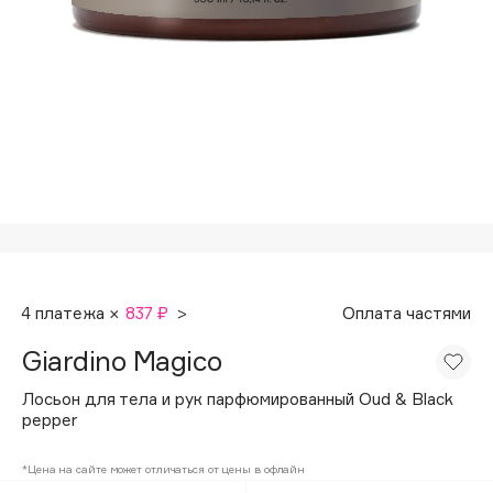
Подарки
Tom Ford
HFC
Для дома
Angiopharm
Техника
KIKO Milano
Estée Lauder
Clarins
0 - 9
100BON
4 платежа ×
837 ₽
>
Оплата частями
22|11
Giardino Magico
A
Лосьон для тела и рук парфюмированный Oud & Black
pepper
Acqua di Parma
*Цена на сайте может отличаться от цены в офлайн
Acque di Italia