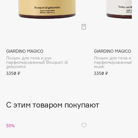
B
Babor
Baffy
Balmain Hair Couture
ЭКСКЛЮЗИВ
Banderas
GIARDINO MAGICO
GIARDINO MAGICO
Basicare
Лосьон для тела и рук
Лосьон для тела и ру
Batiste
парфюмированный Bouquet di
парфюмированный Tonk
gelsomino
musk
Beauty Bomb
3350 ₽
3350 ₽
Beauty Pati
Beautyblades
НОВИНКА
beautyblender
С этим товаром покупают
Bebble
Beverly Hills Polo Club
Biodance
55%
Bioderma