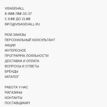
Deonica
VISAGEHALL
Dessange
8-800-700-33-37
Dior
C 9:00 ДО 21:00
Divage
INFO@VISAGEHALL.RU
Dolce & Gabbana
МОИ ЗАКАЗЫ
Dolomit
ПЕРСОНАЛЬНЫЙ КОНСУЛЬТАНТ
Dorco
АКЦИИ
DP Daily Perfection
ИНТЕРЕСНОЕ
ПРОГРАММА ЛОЯЛЬНОСТИ
Dr. Vranjes Firenze
ДОСТАВКА И ОПЛАТА
Dr.Althea
ВОПРОСЫ И ОТВЕТЫ
Dr.Ceuracle
БРЕНДЫ
КАТАЛОГ
Dr.Jart+
DSD de Luxe
РАБОТА У НАС
Dyson
МАГАЗИНЫ
КОНТАКТЫ
ПОСТАВЩИКАМ