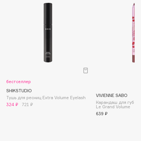
Biomed
Biorepair
Blanx
Blistex
BLOME
Boadicea The Victorious
Bobbi Brown
BOOMSHOP
BORK
Brunello Cucinelli
бестселлер
Bvlgari
SHIKSTUDIO
VIVIENNE SABO
Тушь для ресниц Extra Volume Eyelash
by TERRY
Карандаш для губ ус
324 ₽
721 ₽
Le Grand Volume
BY WISHTREND
639 ₽
Byredo
C