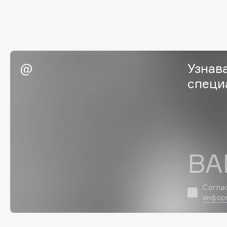
EGIA
EpilProfi
Eigshow
Erborian
Elemis
Essence
Elian Russia
Essential Parfums Paris
Узнав
Elie Saab
Estrâde
специ
F
FANE
Flipper
ВА
Farmstay
FLOEMA
Felce Azzurra
Floraïku
Fillerina
Forlle'd
Согла
ЭКСКЛЮЗИВ
инфор
Fiona Franchimon