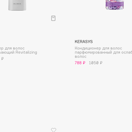
KERASYS
Consly
р для волос
Кондиционер для волос
ающий Revitalizing
парфюмированный для осла
Corimo
волос
 ₽
CosRX
788 ₽
1050 ₽
Cottolina
Crescina
Cunzite
Curaprox