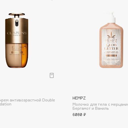
Dr.Althea
Dr.Ceuracle
Dr.Jart+
DSD de Luxe
Dyson
HEMPZ
крем антивозрастной Double
Estée Lauder
dation
Молочко для тела с мерцан
Бергамот и Ваниль
Etat Pur
6080 ₽
Etude House
Etude organix