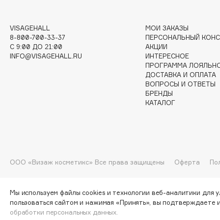
G
VISAGEHALL
МОИ ЗАКАЗЫ
8-800-700-33-37
ПЕРСОНАЛЬНЫЙ КОНС
Garnier
Giardino Magico
C 9:00 ДО 21:00
АКЦИИ
INFO@VISAGEHALL.RU
ИНТЕРЕСНОЕ
Gecko
Gillette
ПРОГРАММА ЛОЯЛЬН
Geltek
Givenchy
ДОСТАВКА И ОПЛАТА
ВОПРОСЫ И ОТВЕТЫ
Genosys
Global Keratin
ЭКСКЛЮЗИВ
БРЕНДЫ
Global White
Geomar
КАТАЛОГ
H
ООО «Визаж косметикс» Все права защищены
Оферта
По
Hadat Cosmetics
HELIBEAUTY
Hamis
Hempz
Мы используем файлы cookies и технологии веб-аналитики для 
Hapica
HFC
пользоваться сайтом и нажимая «Принять», вы подтверждаете 
обработки персональных данных.