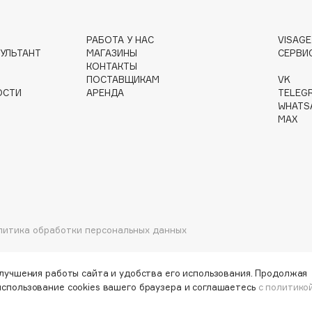
РАБОТА У НАС
VISAG
УЛЬТАНТ
МАГАЗИНЫ
СЕРВИ
Gourmandise
КОНТАКТЫ
ПОСТАВЩИКАМ
VK
Grace Day
ОСТИ
АРЕНДА
TELEG
Guerlain
WHATS
MAX
Guess
литика обработки персональных данных
Holika Holika
Holly Polly
улучшения работы сайта и удобства его использования. Продолжая
Holy Land
использование cookies вашего браузера и соглашаетесь
с политико