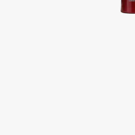
Подарки
0 - 9
Для дома
100BON
22|11
Техника
A
Acqua di Parma
Amina Daudova Brushes
Acque di Italia
Amouage
Adele for you
Amuleto Di Casa
Advante
Angiopharm
ЭКСКЛЮЗИВ
ЭКСКЛЮЗИВ
Aesop
Annbeauty
Age Stop
Anua
ЭКСКЛЮЗИВ
Apadent
AHFA Cosmetics
Apagard
Ajmal