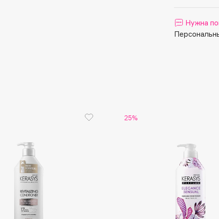
Aveda
Avene
Нужна по
Персональны
Boadicea The Victorious
Bobbi Brown
25%
BOOMSHOP
BORK
Brunello Cucinelli
Bvlgari
by TERRY
BY WISHTREND
Byredo