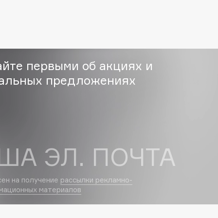
Eva Mosaic
Ex Nihilo
EXOARI L
айте первыми об акциях и
альных предложениях
Fragrance Du Bois
ША ЭЛ. ПОЧТА
Frederic Malle
Frudia
Funny Organix
сен на получение
рассылки рекламно-
мационных материалов