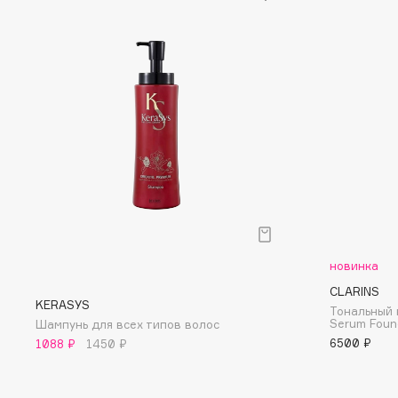
D
d'Alba
Dior
DABO
Divage
DARLING*
Dolce & Gabbana
Darphin
Dolomit
Davines
Dorco
Deonica
DP Daily Perfection
Dessange
Dr. Vranjes Firenze
новинка
E
CLARINS
KERASYS
Тональный 
Eat My
Ella Bartsueva Brushes
Serum Foun
Шампунь для всех типов волос
6500 ₽
1088 ₽
1450 ₽
Ecolatier
EMBRACE Haircare
Ecotools
Emmanuelle Jane
EGG
Enough