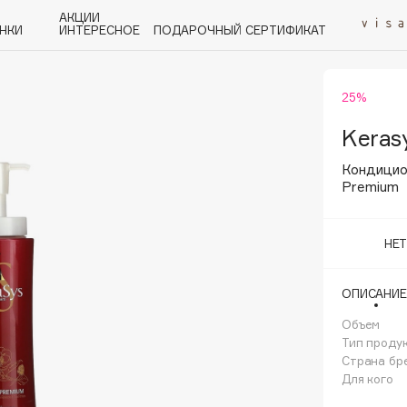
АКЦИИ
НКИ
ИНТЕРЕСНОЕ
ПОДАРОЧНЫЙ СЕРТИФИКАТ
25%
P
Q
R
S
T
U
V
W
Y
Z
А - Я
Keras
Кондицион
Premium
НЕ
Angiopharm
KIKO Milano
ОПИСАНИЕ
Estée Lauder
Объем
Clarins
Тип проду
Страна бр
Для кого