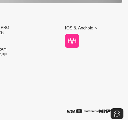
E PRO
IOS & Android >
СЫ
RAM
APP