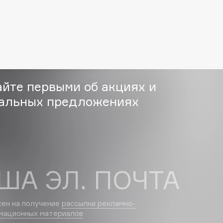
Etude organix
Eva Mosaic
Ex Nihilo
EXOARI L
айте первыми об акциях и
альных предложениях
Fragrance Du Bois
Frederic Malle
Frudia
ША ЭЛ. ПОЧТА
Funny Organix
сен на получение
рассылки рекламно-
мационных материалов