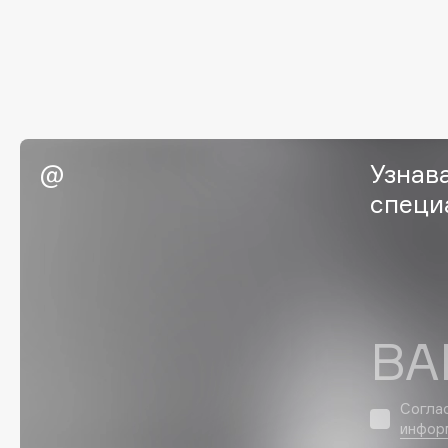
Eigshow
EpilProfi
Elemis
Erborian
Elian Russia
Essence
Elie Saab
Essential Parfums Paris
Узнав
специ
F
FANE
Flipper
Farmstay
FLOEMA
Felce Azzurra
Floraïku
ВА
Fillerina
Forlle'd
ЭКСКЛЮЗИВ
Fiona Franchimon
Согла
инфор