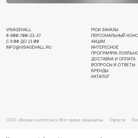
G
Garnier
Giardino Magico
VISAGEHALL
МОИ ЗАКАЗЫ
Gecko
Gillette
8-800-700-33-37
ПЕРСОНАЛЬНЫЙ КОНС
Geltek
Givenchy
C 9:00 ДО 21:00
АКЦИИ
INFO@VISAGEHALL.RU
ИНТЕРЕСНОЕ
Genosys
Global Keratin
ЭКСКЛЮЗИВ
ПРОГРАММА ЛОЯЛЬН
Global White
Geomar
ДОСТАВКА И ОПЛАТА
ВОПРОСЫ И ОТВЕТЫ
БРЕНДЫ
КАТАЛОГ
H
Hadat Cosmetics
HELIBEAUTY
Hamis
Hempz
ООО «Визаж косметикс» Все права защищены
Оферта
По
Hapica
HFC