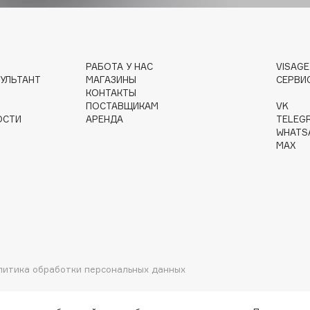
Gourmandise
РАБОТА У НАС
VISAG
Grace Day
УЛЬТАНТ
МАГАЗИНЫ
СЕРВИ
Guerlain
КОНТАКТЫ
ПОСТАВЩИКАМ
VK
Guess
ОСТИ
АРЕНДА
TELEG
WHATS
MAX
Holika Holika
Holly Polly
литика обработки персональных данных
Holy Land