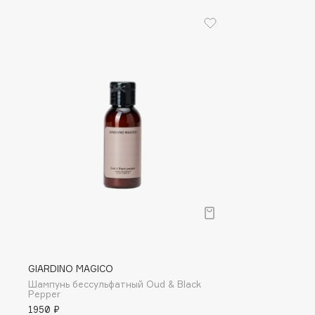
D
d'Alba
Dior
DABO
Divage
DARLING*
Dolce & Gabbana
Darphin
Dolomit
Davines
Dorco
Deonica
DP Daily Perfection
Dessange
Dr. Vranjes Firenze
E
Eat My
Ella Bartsueva Brushes
GIARDINO MAGICO
Ecolatier
EMBRACE Haircare
Шампунь бессульфатный Oud & Black
Pepper
Ecotools
Emmanuelle Jane
1950 ₽
EGIA
Enough