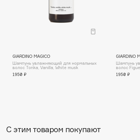
BLOME
C
Cadence
Chupa Chups
GIARDINO MAGICO
GIARDINO 
Capelli Dorati
Clarette
Шампунь увлажняющий для нормальных
Шампунь у
Carbon Theory
Clarins
волос Tonka, Vanilla, White musk
волос Figue
1950 ₽
1950 ₽
Carmex
Clarins Precious
НОВИНКА
Carolina Herrera
Clinique
Catrice
Clive Christian
Celimax
Club De Nuit
Cettua
Collagenina
С этим товаром покупают