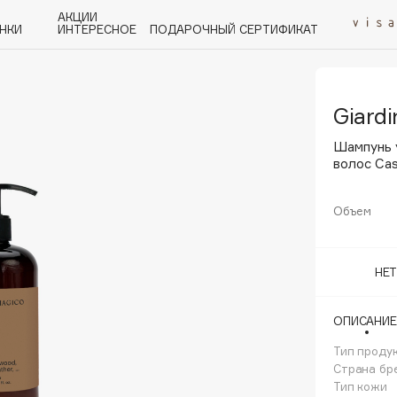
АКЦИИ
НКИ
ИНТЕРЕСНОЕ
ПОДАРОЧНЫЙ СЕРТИФИКАТ
Giard
P
Q
R
S
T
U
V
W
Y
Z
А - Я
Шампунь 
волос Cas
Объем
Angiopharm
НЕ
KIKO Milano
Estée Lauder
ОПИСАНИЕ
Clarins
Тип проду
Страна бр
Тип кожи