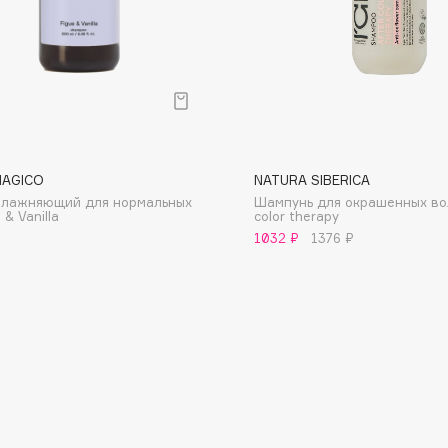
Consly
MAGICO
NATURA SIBERICA
Corimo
влажняющий для нормальных
Шампунь для окрашенных во
CosRX
 & Vanilla
color therapy
1032 ₽
1376 ₽
Cottolina
Crescina
Cunzite
Curaprox