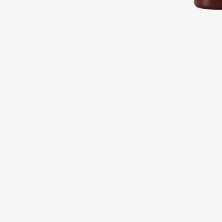
Подарки
0 - 9
Для дома
100BON
22|11
Техника
A
Acqua di Parma
Amina Daudova Brushes
Acque di Italia
Amouage
Adele for you
Amuleto Di Casa
Advante
Angiopharm
ЭКСКЛЮЗИВ
ЭКСКЛЮЗИВ
Aesop
Annbeauty
Age Stop
Anua
ЭКСКЛЮЗИВ
Apadent
AHFA Cosmetics
Apagard
Ajmal