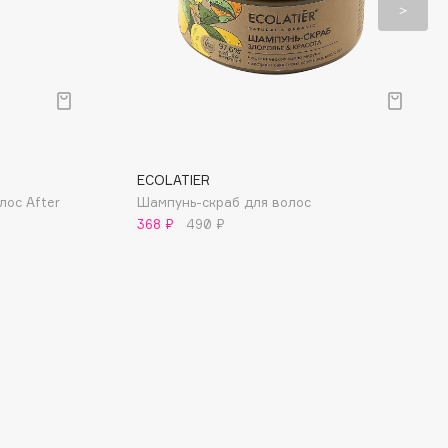
ECOLATIER
лос After
Шампунь-скраб для волос
368 ₽
490 ₽