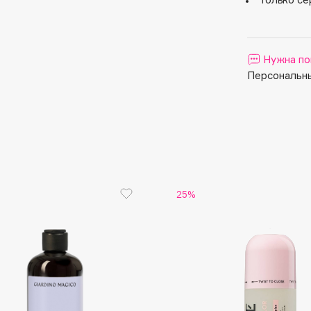
Aveda
Avene
Нужна по
Персональны
Boadicea The Victorious
Bobbi Brown
BOOMSHOP
25%
BORK
Brunello Cucinelli
Bvlgari
by TERRY
BY WISHTREND
Byredo