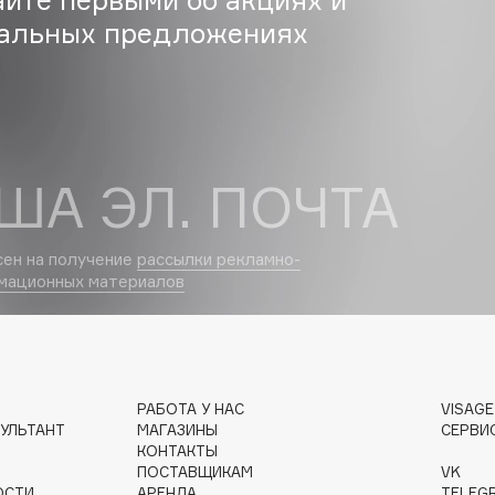
альных предложениях
Gourmandise
Grace Day
Guerlain
ША ЭЛ. ПОЧТА
Guess
сен на получение
рассылки рекламно-
мационных материалов
Holika Holika
РАБОТА У НАС
VISAG
Holly Polly
УЛЬТАНТ
МАГАЗИНЫ
СЕРВИ
Holy Land
КОНТАКТЫ
ПОСТАВЩИКАМ
VK
ОСТИ
АРЕНДА
TELEG