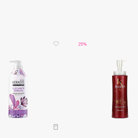
Aveda
Avene
25%
Boadicea The Victorious
Bobbi Brown
BOOMSHOP
BORK
Brunello Cucinelli
Bvlgari
by TERRY
BY WISHTREND
Byredo