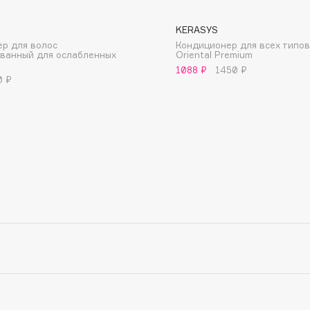
KERASYS
р для волос
Кондиционер для всех типов
ванный для ослабленных
Oriental Premium
1088 ₽
1450 ₽
0 ₽
Consly
Corimo
CosRX
Cottolina
Crescina
Cunzite
Curaprox