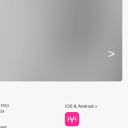
E PRO
IOS & Android >
СЫ
RAM