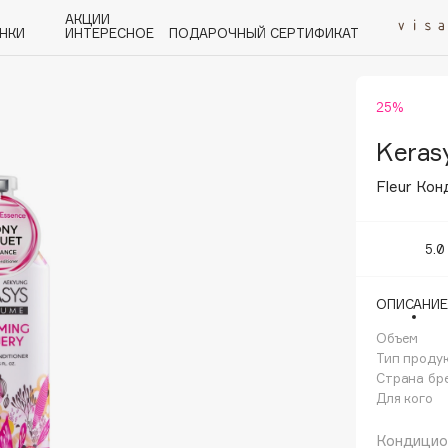
АКЦИИ
НКИ
ИНТЕРЕСНОЕ
ПОДАРОЧНЫЙ СЕРТИФИКАТ
25%
P
Q
R
S
T
U
V
W
Y
Z
А - Я
Keras
Fleur Кон
5.0
Angiopharm
ОПИСАНИЕ
KIKO Milano
Объем
Estée Lauder
Тип проду
Clarins
Страна бр
Для кого
Кондицион