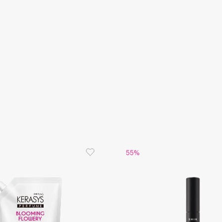
Dr.Althea
Dr.Ceuracle
Dr.Jart+
DSD de Luxe
Dyson
55%
Estée Lauder
Etat Pur
Etude House
Etude organix