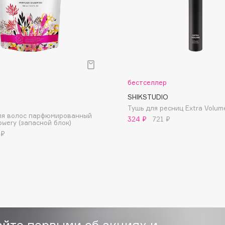
Eva Mosaic
Ex Nihilo
EXOARI L
бестселлер
SHIKSTUDIO
Тушь для ресниц Extra Volum
ля волос парфюмированный
324 ₽
721 ₽
owery (запасной блок)
 ₽
Fragrance Du Bois
Frederic Malle
Frudia
Funny Organix
айте первыми об акциях и