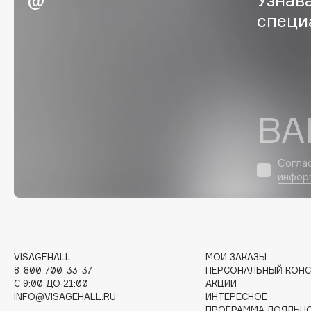
специ
G
Garnier
Giardino Magico
Gecko
Gillette
Geltek
Givenchy
ВА
Genosys
Global Keratin
ЭКСКЛЮЗИВ
Global White
Geomar
Согла
инфор
H
Hadat Cosmetics
HELIBEAUTY
VISAGEHALL
МОИ ЗАКАЗЫ
Hamis
Hempz
8-800-700-33-37
ПЕРСОНАЛЬНЫЙ КОНС
Hapica
HFC
C 9:00 ДО 21:00
АКЦИИ
INFO@VISAGEHALL.RU
ИНТЕРЕСНОЕ
ПРОГРАММА ЛОЯЛЬН