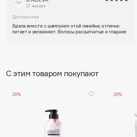
D
27 января
d'Alba
Dior
Достоинства
DABO
Divage
Брала вместе с шампунем этой линейки, отлично
питает и увлажняет. Волосы рассыпчатые и гладкие
DARLING*
Dolce & Gabbana
Darphin
Dolomit
Davines
Dorco
Deonica
DP Daily Perfection
Dessange
Dr. Vranjes Firenze
С этим товаром покупают
25%
25%
E
Eat My
Ella Bartsueva Brushes
Ecolatier
EMBRACE Haircare
Ecotools
Emmanuelle Jane
EGG
Enough