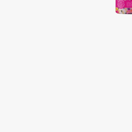
Подарки
0 - 9
Для дома
100BON
22|11
Техника
A
Acqua di Parma
Amina Daudova Brushes
Acque di Italia
Amouage
Adele for you
Amuleto Di Casa
Advante
Angiopharm
ЭКСКЛЮЗИВ
ЭКСКЛЮЗИВ
Aesop
Annbeauty
Age Stop
Anua
ЭКСКЛЮЗИВ
Apadent
AHFA Cosmetics
Apagard
Ajmal