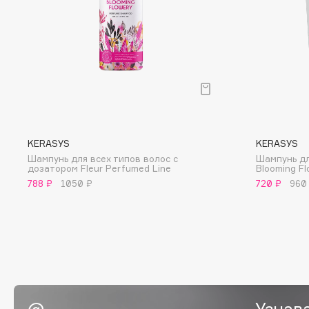
EGIA
EpilProfi
Eigshow
Erborian
Elemis
Essence
Elian Russia
Essential Parfums Paris
Elie Saab
Estrâde
KERASYS
KERASYS
Шампунь для всех типов волос с
Шампунь д
F
дозатором Fleur Perfumed Line
Blooming Fl
788 ₽
1050 ₽
720 ₽
960
FANE
Flipper
Farmstay
FLOEMA
Felce Azzurra
Floraïku
Fillerina
Forlle'd
ЭКСКЛЮЗИВ
Fiona Franchimon
Узнав