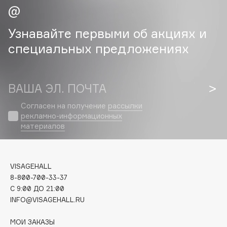
Cadence
Узнавайте первыми об акциях и
Capelli Dorati
специальных предложениях
Carbon Theory
Carmex
Carolina Herrera
ВАША ЭЛ. ПОЧТА
Catrice
Celimax
Согласен на получение
рассылки
рекламно-информационных
Cettua
материалов
Chupa Chups
Clarette
Clarins
VISAGEHALL
Clarins Precious
8-800-700-33-37
НОВИНКА
C 9:00 ДО 21:00
Clinique
INFO@VISAGEHALL.RU
Clive Christian
Club De Nuit
МОИ ЗАКАЗЫ