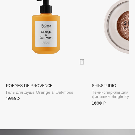
Biomed
Biorepair
Blanx
Blistex
BLOME
Boadicea The Victorious
Bobbi Brown
BOOMSHOP
BORK
Brunello Cucinelli
POEMES DE PROVENCE
SHIKSTUDIO
Bvlgari
Гель для душа Orange & Oakmoss
Тени-спарклы для ве
by TERRY
финишем Single Eyes
1090 ₽
BY WISHTREND
1080 ₽
Byredo
C