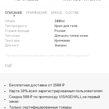
Adele for you
Финал лета
Advante
ЭКСКЛЮЗИВ
ОПИСАНИЕ
ПРИМЕНЕНИЕ
БРЕНД
СОСТАВ
1 АВГ - 31 АВГ
Aesop
Объем
300мл
Age Stop
Тип продукта
Крем для тела
ЭКСКЛЮЗИВ
Страна бренда
Россия
AHFA Cosmetics
Тип кожи
Для всех типов кожи
Ajmal
Текстура
Кремовая
Для кого
Унисекс
Alix Avien
Allies of Skin
Парфюмированный крем для тела, обогащенный
AMAN
комплексом витаминов и растительных масел, обладает
смягчающим и увлажняющим действием, возвращает
ЕЩЁ
Amina Daudova Brushes
коже упругость и эластичность. Рапсовое масло питает
Amouage
и защищает, масло кокоса активизирует процесс
обновления клеток, а экстракт зеленого чая
Amuleto Di Casa
воздействует на структуру кожи, разглаживая и
Бесплатная доставка от 1500 ₽
Angiopharm
ЭКСКЛЮЗИВ
смягчая ее. Быстро впитывается, оставляя на коже
Карта 10% всем зарегистрированным пользователям
Annbeauty
легкий цитрусовый аромат.
Скидка 500 ₽ по промокоду VISAGEHALL на первый
Anua
заказ
Только сертифицированные товары
Apadent