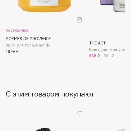
B
Babor
Baffy
бестселлер
Balmain Hair Couture
ЭКСКЛЮЗИВ
POEMES DE PROVENCE
Banderas
THE ACT
Крем для тела Amande
Крем для тела увла
Basicare
1970 ₽
668 ₽
891 ₽
Batiste
Beauty Bomb
Beauty Pati
Beautyblades
НОВИНКА
beautyblender
С этим товаром покупают
Bebble
Beverly Hills Polo Club
Biodance
Bioderma