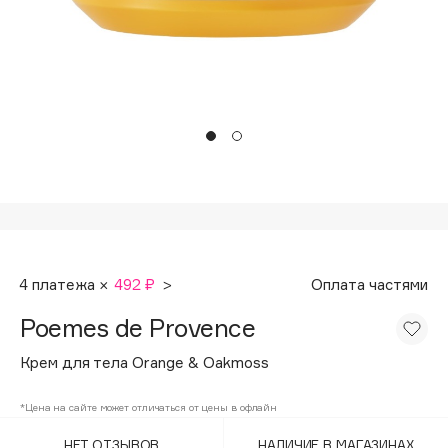
Подарки
Tom Ford
HFC
Для дома
Angiopharm
Техника
KIKO Milano
Estée Lauder
Clarins
0 - 9
100BON
4 платежа ×
492 ₽
>
Оплата частями
22|11
Poemes de Provence
A
Крем для тела Orange & Oakmoss
Acqua di Parma
*Цена на сайте может отличаться от цены в офлайн
Acque di Italia
НЕТ ОТЗЫВОВ
НАЛИЧИЕ В МАГАЗИНАХ