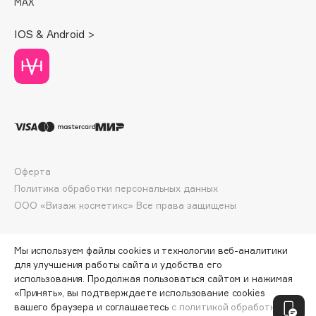
MAX
Deonica
Dessange
IOS & Android >
Dior
Divage
Dolce & Gabbana
Dolomit
Dorco
DP Daily Perfection
Dr. Vranjes Firenze
Оферта
Политика обработки персональных данных
Dr.Althea
ООО «Визаж косметикс» Все права защищены
Dr.Ceuracle
Dr.Jart+
DSD de Luxe
Мы используем файлы cookies и технологии веб-аналитики
для улучшения работы сайта и удобства его
Dyson
использования. Продолжая пользоваться сайтом и нажимая
«Принять», вы подтверждаете использование cookies
ПО ЗОЛОТОЙ КАРТЕ:
1773 ₽
вашего браузера и соглашаетесь
с политикой обработки