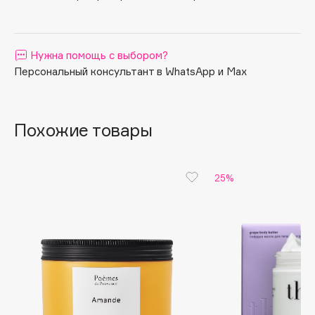
Apagard
Aravia Professional
Нужна помощь с выбором?
Arcadia
Персональный консультант в WhatsApp и Max
Archetype
Architect Demidoff
ARIVE MAKEUP
Похожие товары
Art&Fact
Art-Visage
Artdeco
25%
Astra
Atelier Rebul
Augustinus Bader
Aveda
Avene