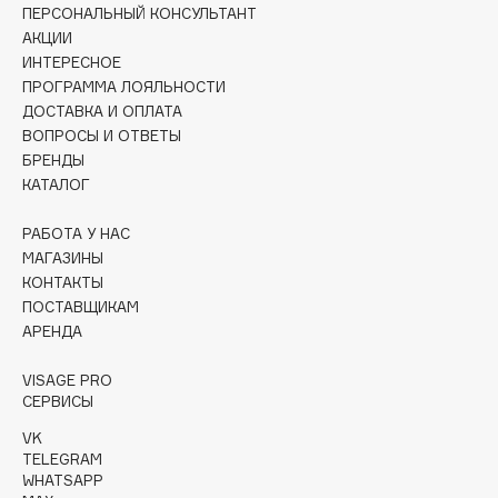
ПЕРСОНАЛЬНЫЙ КОНСУЛЬТАНТ
Collagenina
АКЦИИ
Consly
ИНТЕРЕСНОЕ
Corimo
ПРОГРАММА ЛОЯЛЬНОСТИ
CosRX
ДОСТАВКА И ОПЛАТА
ВОПРОСЫ И ОТВЕТЫ
Cottolina
БРЕНДЫ
Crescina
КАТАЛОГ
Cunzite
Curaprox
РАБОТА У НАС
МАГАЗИНЫ
КОНТАКТЫ
D
ПОСТАВЩИКАМ
АРЕНДА
d'Alba
VISAGE PRO
DABO
СЕРВИСЫ
DARLING*
VK
Darphin
TELEGRAM
WHATSAPP
Davines