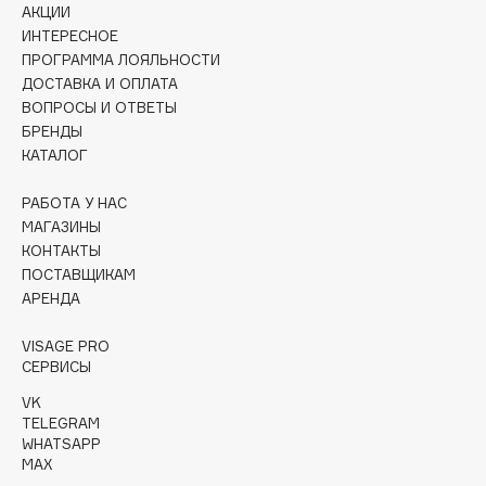
АКЦИИ
Deonica
ИНТЕРЕСНОЕ
Dessange
ПРОГРАММА ЛОЯЛЬНОСТИ
Dior
ДОСТАВКА И ОПЛАТА
ВОПРОСЫ И ОТВЕТЫ
Divage
БРЕНДЫ
Dolce & Gabbana
КАТАЛОГ
Dolomit
Dorco
РАБОТА У НАС
МАГАЗИНЫ
DP Daily Perfection
КОНТАКТЫ
Dr. Vranjes Firenze
ПОСТАВЩИКАМ
Dr.Althea
АРЕНДА
Dr.Ceuracle
VISAGE PRO
Dr.Jart+
СЕРВИСЫ
DSD de Luxe
VK
Dyson
TELEGRAM
WHATSAPP
MAX