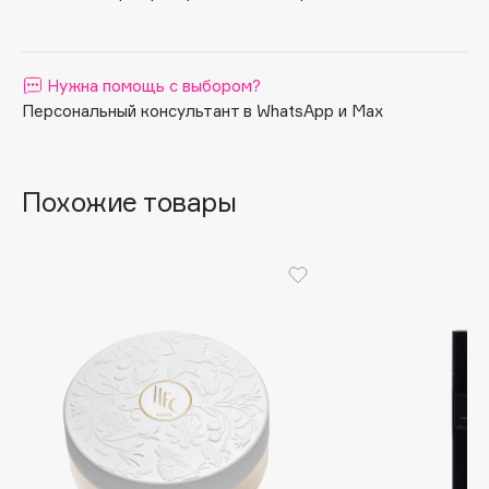
Apagard
Aravia Professional
Нужна помощь с выбором?
Arcadia
Персональный консультант в WhatsApp и Max
Archetype
Architect Demidoff
ARIVE MAKEUP
Похожие товары
Art&Fact
Art-Visage
Artdeco
Astra
Atelier Rebul
Augustinus Bader
Aveda
Avene