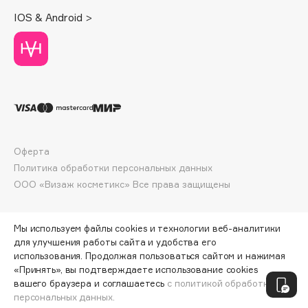
E
IOS & Android >
Eat My
Ecolatier
Ecotools
EGIA
Eigshow
Elemis
Elian Russia
Оферта
Политика обработки персональных данных
Elie Saab
ООО «Визаж косметикс» Все права защищены
Ella Bartsueva Brushes
EMBRACE Haircare
Emmanuelle Jane
Мы используем файлы cookies и технологии веб-аналитики
для улучшения работы сайта и удобства его
Enough
использования. Продолжая пользоваться сайтом и нажимая
EpilProfi
«Принять», вы подтверждаете использование cookies
ПО ЗОЛОТОЙ КАРТЕ:
10 710 ₽
вашего браузера и соглашаетесь
с политикой обработки
Erborian
персональных данных.
ДОБАВИТЬ В КОРЗИНУ
12 600 ₽
Essence