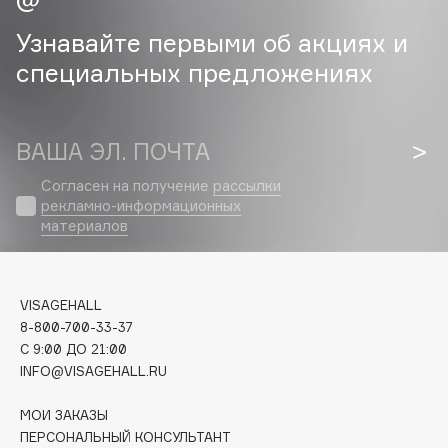
Collagenina
Узнавайте первыми об акциях и
Consly
специальных предложениях
Corimo
CosRX
Cottolina
ВАША ЭЛ. ПОЧТА
Crescina
Cunzite
Согласен на получение
рассылки
рекламно-информационных
Curaprox
материалов
D
VISAGEHALL
d'Alba
8-800-700-33-37
C 9:00 ДО 21:00
DABO
INFO@VISAGEHALL.RU
DARLING*
Darphin
МОИ ЗАКАЗЫ
Davines
ПЕРСОНАЛЬНЫЙ КОНСУЛЬТАНТ