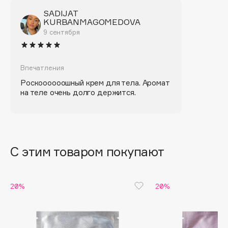
Biomed
SADIJAT
Biorepair
KURBANMAGOMEDOVA
Blanx
9 сентября
Blistex
BLOME
Впечатления
Boadicea The Victorious
Роскоооооошный крем для тела. Аромат
Bobbi Brown
на теле очень долго держится.
BOOMSHOP
BORK
Brunello Cucinelli
Bvlgari
С этим товаром покупают
by TERRY
BY WISHTREND
20%
20%
Byredo
C