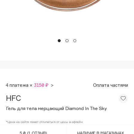
Подарки
Tom Ford
HFC
Для дома
Angiopharm
Техника
KIKO Milano
Estée Lauder
Clarins
0 - 9
100BON
4 платежа ×
3150 ₽
>
Оплата частями
22|11
HFC
A
Гель для тела мерцающий Diamond In The Sky
Acqua di Parma
*Цена на сайте может отличаться от цены в офлайн
Acque di Italia
5.0
(1 ОТЗЫВ)
НАЛИЧИЕ В МАГАЗИНАХ