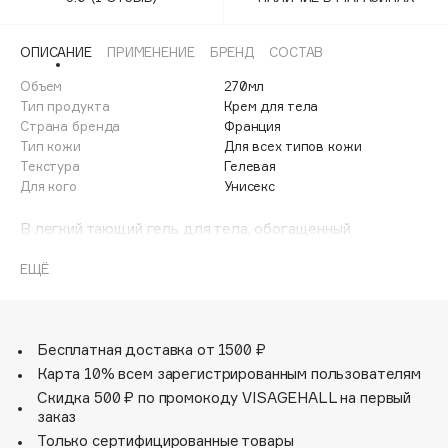
Adele for you
Финал лета
Advante
ЭКСКЛЮЗИВ
ОПИСАНИЕ
ПРИМЕНЕНИЕ
БРЕНД
СОСТАВ
1 АВГ - 31 АВГ
Aesop
Объем
270мл
Age Stop
Тип продукта
Крем для тела
ЭКСКЛЮЗИВ
Страна бренда
Франция
AHFA Cosmetics
Тип кожи
Для всех типов кожи
Ajmal
Текстура
Гелевая
Для кого
Унисекс
Alix Avien
Allies of Skin
В легкий тающий гель для тела, обогащенный
AMAN
увлажняющими и смягчающими ингредиентами,
добавили мириады золотистых мерцающих частиц,
ЕЩЁ
Amina Daudova Brushes
которые придают коже деликатное солнечное
Amouage
свечение. Чувственный гурманский аромат, усиливающий
звучание одноименной парфюмерной воды, с теплыми
Amuleto Di Casa
нотами карамели и кашмерана.
Бесплатная доставка от 1500 ₽
Angiopharm
ЭКСКЛЮЗИВ
Карта 10% всем зарегистрированным пользователям
Annbeauty
Скидка 500 ₽ по промокоду VISAGEHALL на первый
Anua
заказ
Только сертифицированные товары
Apadent