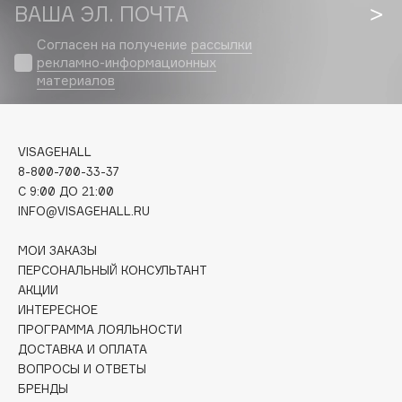
Biomed
ВАША ЭЛ. ПОЧТА
Biorepair
Согласен на получение
рассылки
Blanx
рекламно-информационных
материалов
Blistex
BLOME
Boadicea The Victorious
VISAGEHALL
Bobbi Brown
8-800-700-33-37
BOOMSHOP
C 9:00 ДО 21:00
BORK
INFO@VISAGEHALL.RU
Brunello Cucinelli
МОИ ЗАКАЗЫ
Bvlgari
ПЕРСОНАЛЬНЫЙ КОНСУЛЬТАНТ
by TERRY
АКЦИИ
BY WISHTREND
ИНТЕРЕСНОЕ
ПРОГРАММА ЛОЯЛЬНОСТИ
Byredo
ДОСТАВКА И ОПЛАТА
ВОПРОСЫ И ОТВЕТЫ
БРЕНДЫ
C