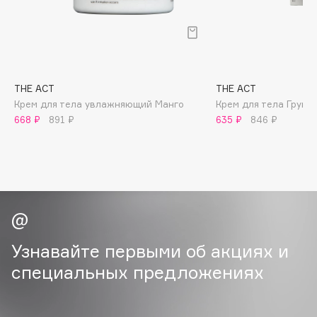
B
Babor
Baffy
Balmain Hair Couture
ЭКСКЛЮЗИВ
THE ACT
THE ACT
Banderas
Крем для тела увлажняющий Манго
Крем для тела Груша
668 ₽
891 ₽
635 ₽
846 ₽
Basicare
Batiste
Beauty Bomb
Beauty Pati
Beautyblades
НОВИНКА
beautyblender
Bebble
Узнавайте первыми об акциях и
Beverly Hills Polo Club
специальных предложениях
Biodance
Bioderma