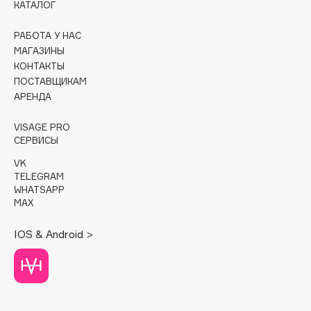
КАТАЛОГ
Cadence
РАБОТА У НАС
Capelli Dorati
МАГАЗИНЫ
Carbon Theory
КОНТАКТЫ
ПОСТАВЩИКАМ
Carmex
АРЕНДА
Carolina Herrera
Catrice
VISAGE PRO
СЕРВИСЫ
Celimax
Cettua
VK
TELEGRAM
Chupa Chups
WHATSAPP
Clarette
MAX
Clarins
IOS & Android >
Clarins Precious
Clinique
Clive Christian
Club De Nuit