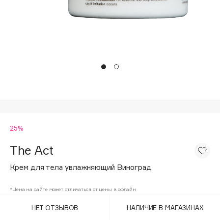
Подарки
Tom Ford
HFC
Для дома
Angiopharm
Техника
KIKO Milano
Estée Lauder
Clarins
0 - 9
25%
100BON
22|11
The Act
Крем для тела увлажняющий Виноград
A
*Цена на сайте может отличаться от цены в офлайн
Acqua di Parma
НЕТ ОТЗЫВОВ
НАЛИЧИЕ В МАГАЗИНАХ
Acque di Italia