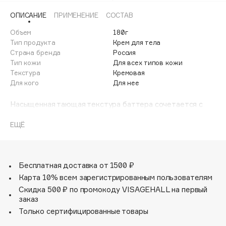
Adele for you
ОПИСАНИЕ
ПРИМЕНЕНИЕ
СОСТАВ
Финал лета
Advante
ЭКСКЛЮЗИВ
Объем
180г
1 АВГ - 31 АВГ
Aesop
Тип продукта
Крем для тела
Age Stop
Страна бренда
Россия
ЭКСКЛЮЗИВ
Тип кожи
Для всех типов кожи
AHFA Cosmetics
Текстура
Кремовая
Ajmal
Для кого
Для нее
Alix Avien
Насыщенная тающая текстура баттера сочетается с
Allies of Skin
уникальной питательной формулой. Это универсальный
AMAN
продукт для приятного и эффективного ухода за кожей
ЕЩЁ
тела.
Amina Daudova Brushes
Amouage
Комплекс натуральных компонентов выполняет
несколько задач:
Бесплатная доставка от 1500 ₽
Amuleto Di Casa
Карта 10% всем зарегистрированным пользователям
Angiopharm
ЭКСКЛЮЗИВ
Удерживает влагу внутри клеток кожи;
Скидка 500 ₽ по промокоду VISAGEHALL на первый
Ускоряет регенерацию;
Annbeauty
заказ
Помогает вернуть упругость и тонус;
Anua
Только сертифицированные товары
Придает мягкость и естественное сияние.
Apadent