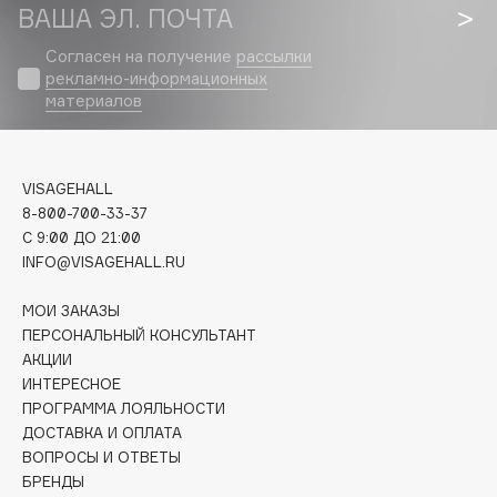
Biomed
ВАША ЭЛ. ПОЧТА
Biorepair
Согласен на получение
рассылки
Blanx
рекламно-информационных
Blistex
материалов
BLOME
Boadicea The Victorious
VISAGEHALL
Bobbi Brown
8-800-700-33-37
BOOMSHOP
C 9:00 ДО 21:00
BORK
INFO@VISAGEHALL.RU
Brunello Cucinelli
МОИ ЗАКАЗЫ
Bvlgari
ПЕРСОНАЛЬНЫЙ КОНСУЛЬТАНТ
by TERRY
АКЦИИ
BY WISHTREND
ИНТЕРЕСНОЕ
ПРОГРАММА ЛОЯЛЬНОСТИ
Byredo
ДОСТАВКА И ОПЛАТА
ВОПРОСЫ И ОТВЕТЫ
БРЕНДЫ
C