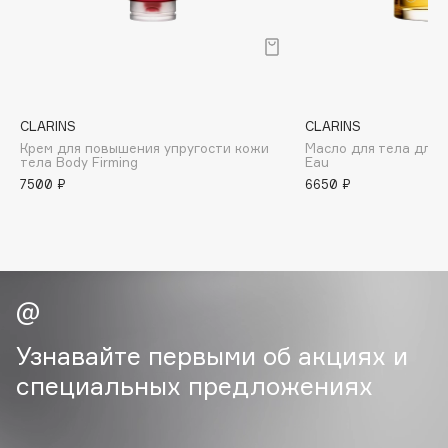
B
направлении.
Через несколько недель вы отметите, что талия
Babor
уменьшилась, фигурас стала подтянутой, а кожа
Baffy
увлажненной и более упругой.
Balmain Hair Couture
ЭКСКЛЮЗИВ
CLARINS
CLARINS
Banderas
Крем для повышения упругости кожи
Масло для тела для 
тела Body Firming
Eau
Basicare
7500 ₽
6650 ₽
Batiste
Beauty Bomb
Beauty Pati
Beautyblades
НОВИНКА
beautyblender
Bebble
Узнавайте первыми об акциях и
Beverly Hills Polo Club
специальных предложениях
Biodance
Bioderma