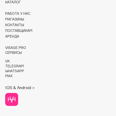
КАТАЛОГ
Cadence
РАБОТА У НАС
Capelli Dorati
МАГАЗИНЫ
Carbon Theory
КОНТАКТЫ
ПОСТАВЩИКАМ
Carmex
АРЕНДА
Carolina Herrera
Catrice
VISAGE PRO
СЕРВИСЫ
Celimax
Cettua
VK
TELEGRAM
Chupa Chups
WHATSAPP
Clarette
MAX
Clarins
IOS & Android >
Clarins Precious
НОВИНКА
Clinique
Clive Christian
Club De Nuit