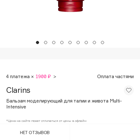
Подарки
Tom Ford
HFC
Для дома
Angiopharm
Техника
KIKO Milano
Estée Lauder
Clarins
0 - 9
4 платежа ×
1900 ₽
>
Оплата частями
100BON
Clarins
22|11
Бальзам моделирующий для талии и живота Multi-
Intensive
A
*Цена на сайте может отличаться от цены в офлайн
Acqua di Parma
НЕТ ОТЗЫВОВ
Acque di Italia