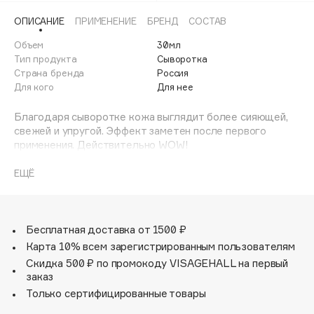
Adele for you
ОПИСАНИЕ
ПРИМЕНЕНИЕ
БРЕНД
СОСТАВ
Финал лета
Advante
ЭКСКЛЮЗИВ
Объем
30мл
1 АВГ - 31 АВГ
Aesop
Тип продукта
Сыворотка
Age Stop
Страна бренда
Россия
ЭКСКЛЮЗИВ
Для кого
Для нее
AHFA Cosmetics
Ajmal
Благодаря сыворотке кожа выглядит более сияющей,
свежей и упругой. Эффект заметен после первого
Alix Avien
применения. Действительно WOW!
Allies of Skin
AMAN
Основные активные ингредиенты:
ЕЩЁ
Amina Daudova Brushes
База из алоэ, гиалуроната и эктоина успокаивает и
Amouage
увлажняет кожу, стимулируя естественное
восстановление клеток.
Бесплатная доставка от 1500 ₽
Amuleto Di Casa
Карта 10% всем зарегистрированным пользователям
Angiopharm
ЭКСКЛЮЗИВ
Концентрированный витаминный коктейль из
Скидка 500 ₽ по промокоду VISAGEHALL на первый
экстрактов ягод борется с воспалениями и тусклостью,
Annbeauty
заказ
поддерживает природные функции кожи и её общее
Anua
Только сертифицированные товары
здоровье.
Apadent