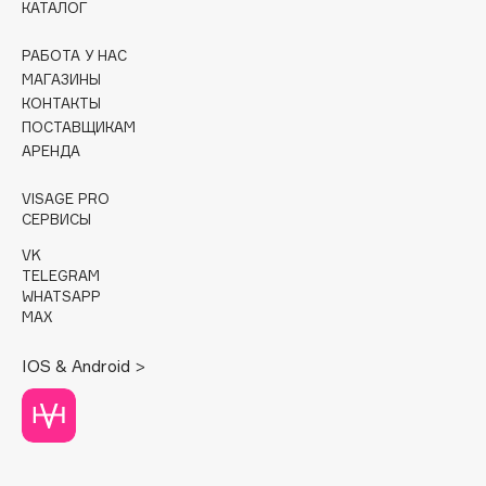
КАТАЛОГ
Cadence
РАБОТА У НАС
Capelli Dorati
МАГАЗИНЫ
Carbon Theory
КОНТАКТЫ
ПОСТАВЩИКАМ
Carmex
АРЕНДА
Carolina Herrera
Catrice
VISAGE PRO
СЕРВИСЫ
Celimax
Cettua
VK
TELEGRAM
Chupa Chups
WHATSAPP
Clarette
MAX
Clarins
IOS & Android >
Clarins Precious
Clinique
Clive Christian
Club De Nuit