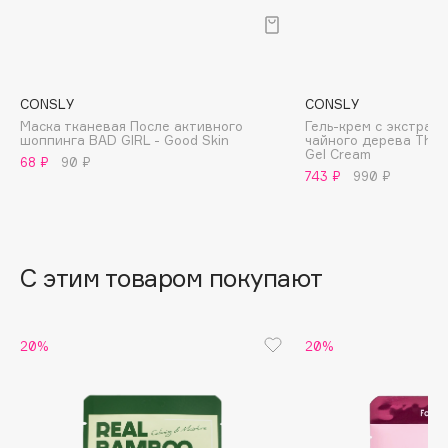
B
Babor
Baffy
CONSLY
CONSLY
Balmain Hair Couture
ЭКСКЛЮЗИВ
Маска тканевая После активного
Гель-крем с экстрак
шоппинга BAD GIRL - Good Skin
чайного дерева The 
Banderas
Gel Cream
68 ₽
90 ₽
Basicare
743 ₽
990 ₽
Batiste
Beauty Bomb
Beauty Pati
С этим товаром покупают
Beautyblades
НОВИНКА
beautyblender
Bebble
20%
20%
Beverly Hills Polo Club
Biodance
Bioderma