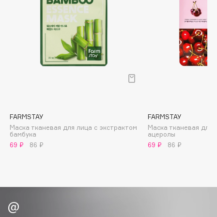
Biomed
Biorepair
Blanx
Blistex
BLOME
Boadicea The Victorious
Bobbi Brown
BOOMSHOP
BORK
FARMSTAY
FARMSTAY
Brunello Cucinelli
Маска тканевая для лица с экстрактом
Маска тканевая для 
бамбука
ацеролы
Bvlgari
69 ₽
86 ₽
69 ₽
86 ₽
by TERRY
BY WISHTREND
Byredo
C