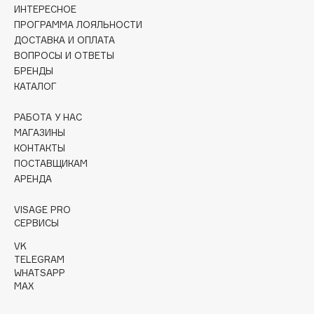
Collagenina
ИНТЕРЕСНОЕ
ПРОГРАММА ЛОЯЛЬНОСТИ
Consly
ДОСТАВКА И ОПЛАТА
Corimo
ВОПРОСЫ И ОТВЕТЫ
CosRX
БРЕНДЫ
КАТАЛОГ
Cottolina
Crescina
РАБОТА У НАС
Cunzite
МАГАЗИНЫ
Curaprox
КОНТАКТЫ
ПОСТАВЩИКАМ
АРЕНДА
D
VISAGE PRO
СЕРВИСЫ
d'Alba
VK
DABO
TELEGRAM
DARLING*
WHATSAPP
MAX
Darphin
Davines