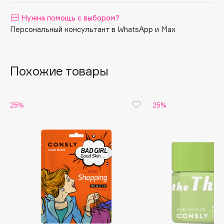
чувствительную.
Apagard
Нужна помощь с выбором?
Aravia Professional
Персональный консультант в WhatsApp и Max
Arcadia
Archetype
Похожие товары
Architect Demidoff
ARIVE MAKEUP
Art&Fact
25%
25%
Art-Visage
Artdeco
Astra
Atelier Rebul
Augustinus Bader
Aveda
Avene