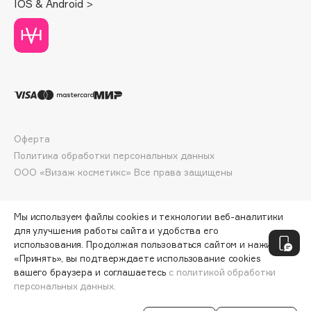
IOS & Android >
Deonica
Dessange
Dior
Divage
Dolce & Gabbana
Dolomit
Dorco
Оферта
DP Daily Perfection
Политика обработки персональных данных
Dr. Vranjes Firenze
ООО «Визаж косметикс» Все права защищены
Dr.Althea
Dr.Ceuracle
Мы используем файлы cookies и технологии веб-аналитики
Dr.Jart+
для улучшения работы сайта и удобства его
использования. Продолжая пользоваться сайтом и нажимая
DSD de Luxe
«Принять», вы подтверждаете использование cookies
Dyson
вашего браузера и соглашаетесь
с политикой обработки
персональных данных.
СООБЩИТЬ О ПОСТУПЛЕНИИ
90 ₽