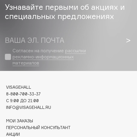
Узнавайте первыми об акциях и
Cadence
специальных предложениях
Capelli Dorati
Carbon Theory
Carmex
ВАША ЭЛ. ПОЧТА
Carolina Herrera
Согласен на получение
рассылки
Catrice
рекламно-информационных
материалов
Celimax
Cettua
Chupa Chups
VISAGEHALL
Clarette
8-800-700-33-37
Clarins
C 9:00 ДО 21:00
Clarins Precious
INFO@VISAGEHALL.RU
НОВИНКА
Clinique
МОИ ЗАКАЗЫ
Clive Christian
ПЕРСОНАЛЬНЫЙ КОНСУЛЬТАНТ
Club De Nuit
АКЦИИ