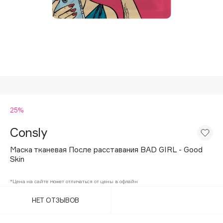
Подарки
Tom Ford
HFC
Для дома
Angiopharm
Техника
KIKO Milano
Estée Lauder
Clarins
0 - 9
25%
Consly
100BON
22|11
Маска тканевая После расставания BAD GIRL - Good
Skin
A
*Цена на сайте может отличаться от цены в офлайн
НЕТ ОТЗЫВОВ
Acqua di Parma
Acque di Italia