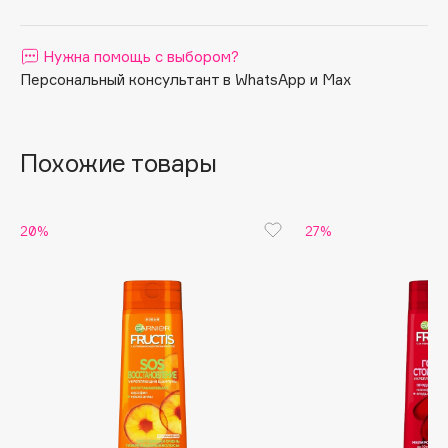
Apagard
Aravia Professional
Нужна помощь с выбором?
Персональный консультант в WhatsApp и Max
Arcadia
Archetype
Architect Demidoff
Похожие товары
ARIVE MAKEUP
Art&Fact
Art-Visage
20%
27%
Artdeco
Astra
Atelier Rebul
Augustinus Bader
Aveda
Avene