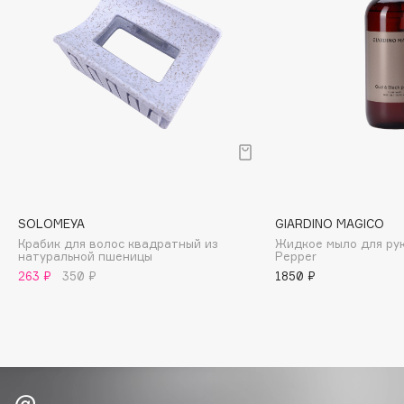
Biomed
Biorepair
Blanx
Blistex
BLOME
Boadicea The Victorious
Bobbi Brown
BOOMSHOP
BORK
SOLOMEYA
GIARDINO MAGICO
Brunello Cucinelli
Крабик для волос квадратный из
Жидкое мыло для рук
натуральной пшеницы
Pepper
Bvlgari
263 ₽
350 ₽
1850 ₽
by TERRY
BY WISHTREND
Byredo
C