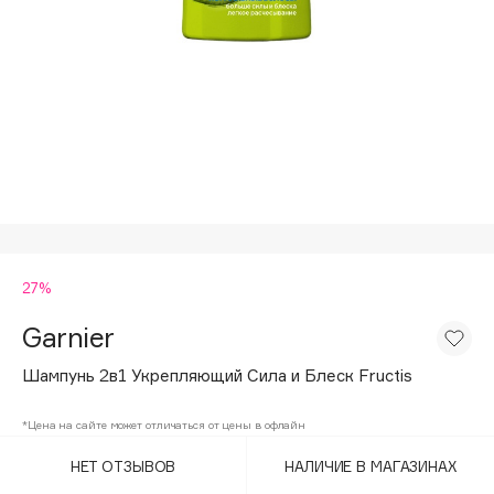
Подарки
Tom Ford
HFC
Для дома
Angiopharm
Техника
KIKO Milano
Estée Lauder
Clarins
0 - 9
27%
100BON
22|11
Garnier
Шампунь 2в1 Укрепляющий Сила и Блеск Fructis
A
*Цена на сайте может отличаться от цены в офлайн
Acqua di Parma
НЕТ ОТЗЫВОВ
НАЛИЧИЕ В МАГАЗИНАХ
Acque di Italia