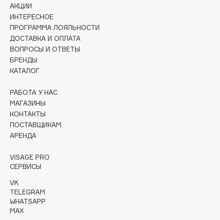
АКЦИИ
Collagenina
ИНТЕРЕСНОЕ
Consly
ПРОГРАММА ЛОЯЛЬНОСТИ
Corimo
ДОСТАВКА И ОПЛАТА
CosRX
ВОПРОСЫ И ОТВЕТЫ
БРЕНДЫ
Cottolina
КАТАЛОГ
Crescina
Cunzite
РАБОТА У НАС
Curaprox
МАГАЗИНЫ
КОНТАКТЫ
ПОСТАВЩИКАМ
D
АРЕНДА
VISAGE PRO
d'Alba
СЕРВИСЫ
DABO
VK
DARLING*
TELEGRAM
Darphin
WHATSAPP
MAX
Davines