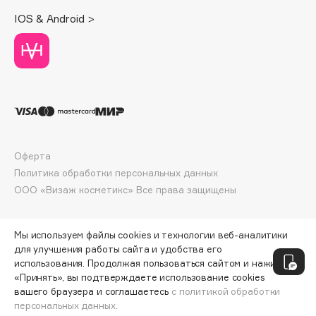
Deonica
IOS & Android >
Dessange
Dior
Divage
Dolce & Gabbana
Dolomit
Dorco
DP Daily Perfection
Оферта
Dr. Vranjes Firenze
Политика обработки персональных данных
Dr.Althea
ООО «Визаж косметикс» Все права защищены
Dr.Ceuracle
Dr.Jart+
Мы используем файлы cookies и технологии веб-аналитики
DSD de Luxe
для улучшения работы сайта и удобства его
использования. Продолжая пользоваться сайтом и нажимая
Dyson
«Принять», вы подтверждаете использование cookies
вашего браузера и соглашаетесь
с политикой обработки
персональных данных.
ДОБАВИТЬ В КОРЗИНУ
529 ₽
724 ₽