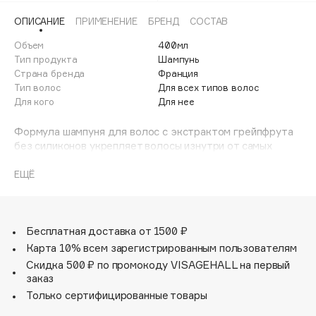
Adele for you
ОПИСАНИЕ
ПРИМЕНЕНИЕ
БРЕНД
СОСТАВ
Финал лета
Advante
ЭКСКЛЮЗИВ
Объем
400мл
1 АВГ - 31 АВГ
Aesop
Тип продукта
Шампунь
Age Stop
Страна бренда
Франция
ЭКСКЛЮЗИВ
Тип волос
Для всех типов волос
AHFA Cosmetics
Для кого
Для нее
Ajmal
Формула шампуня для волос с экстрактом грейпфрута
Alix Avien
без силиконов укрепляет волосы изнутри от самых
Allies of Skin
корней для здорового блеска волос. Ощущение
AMAN
свежести надолго. Облегчает расчесывание. Секрет
ЕЩЁ
формулы: Витамины В3+В6 наполняют волосы энергией
Amina Daudova Brushes
от корней. Измерено и доказано: волосы более сильные,
Amouage
более блестящие. Укрепляет волосы и придает
здоровый блеск.
Бесплатная доставка от 1500 ₽
Amuleto Di Casa
Карта 10% всем зарегистрированным пользователям
Angiopharm
ЭКСКЛЮЗИВ
Скидка 500 ₽ по промокоду VISAGEHALL на первый
Annbeauty
заказ
Anua
Только сертифицированные товары
Apadent