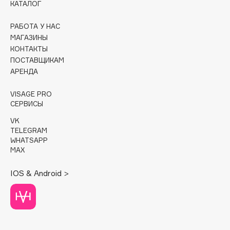
КАТАЛОГ
Cadence
РАБОТА У НАС
Capelli Dorati
МАГАЗИНЫ
Carbon Theory
КОНТАКТЫ
ПОСТАВЩИКАМ
Carmex
АРЕНДА
Carolina Herrera
Catrice
VISAGE PRO
СЕРВИСЫ
Celimax
Cettua
VK
TELEGRAM
Chupa Chups
WHATSAPP
Clarette
MAX
Clarins
IOS & Android >
Clarins Precious
Clinique
Clive Christian
Club De Nuit