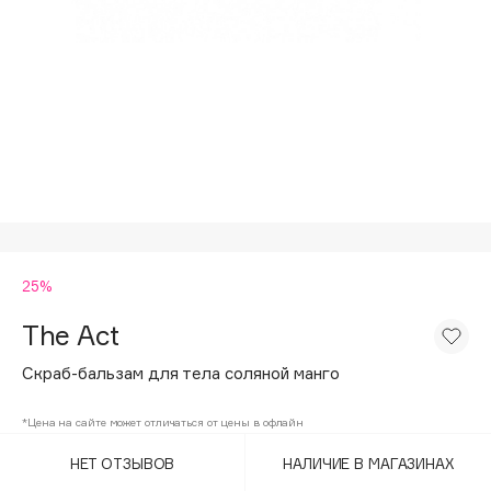
Подарки
Tom Ford
HFC
Для дома
Angiopharm
Техника
KIKO Milano
Estée Lauder
Clarins
0 - 9
25%
100BON
22|11
The Act
Скраб-бальзам для тела соляной манго
A
*Цена на сайте может отличаться от цены в офлайн
Acqua di Parma
НЕТ ОТЗЫВОВ
НАЛИЧИЕ В МАГАЗИНАХ
Acque di Italia