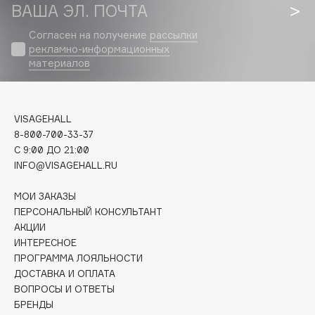
Biomed
ВАША ЭЛ. ПОЧТА
Biorepair
Согласен на получение
рассылки
Blanx
рекламно-информационных
материалов
Blistex
BLOME
Boadicea The Victorious
VISAGEHALL
Bobbi Brown
8-800-700-33-37
BOOMSHOP
C 9:00 ДО 21:00
BORK
INFO@VISAGEHALL.RU
Brunello Cucinelli
МОИ ЗАКАЗЫ
Bvlgari
ПЕРСОНАЛЬНЫЙ КОНСУЛЬТАНТ
by TERRY
АКЦИИ
BY WISHTREND
ИНТЕРЕСНОЕ
ПРОГРАММА ЛОЯЛЬНОСТИ
Byredo
ДОСТАВКА И ОПЛАТА
ВОПРОСЫ И ОТВЕТЫ
БРЕНДЫ
C