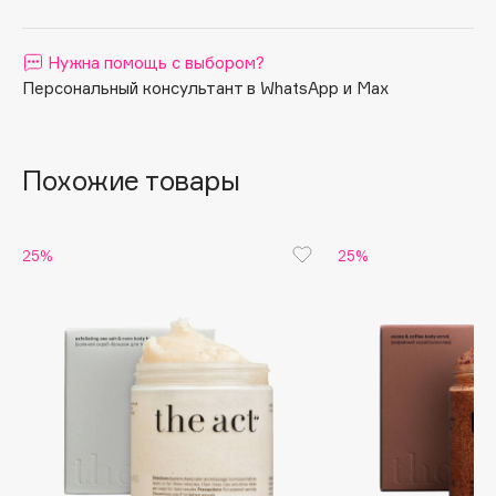
Apagard
Aravia Professional
Нужна помощь с выбором?
Персональный консультант в WhatsApp и Max
Arcadia
Archetype
Architect Demidoff
Похожие товары
ARIVE MAKEUP
Art&Fact
Art-Visage
25%
25%
Artdeco
Astra
Atelier Rebul
Augustinus Bader
Aveda
Avene