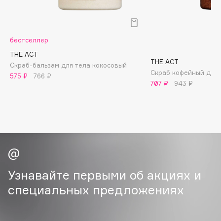
B
Babor
бестселлер
Baffy
THE ACT
Balmain Hair Couture
ЭКСКЛЮЗИВ
THE ACT
Скраб-бальзам для тела кокосовый
Banderas
Скраб кофейный для 
575 ₽
766 ₽
707 ₽
943 ₽
Basicare
Batiste
Beauty Bomb
Beauty Pati
Beautyblades
НОВИНКА
beautyblender
Bebble
Узнавайте первыми об акциях и
Beverly Hills Polo Club
специальных предложениях
Biodance
Bioderma