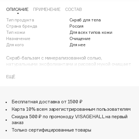
Adele for you
ОПИСАНИЕ
ПРИМЕНЕНИЕ
СОСТАВ
Финал лета
Advante
ЭКСКЛЮЗИВ
Тип продукта
Скраб для тела
1 АВГ - 31 АВГ
Aesop
Страна бренда
Россия
Age Stop
Тип кожи
Для всех типов кожи
ЭКСКЛЮЗИВ
Назначение
Очищение
AHFA Cosmetics
Для кого
Для нее
Ajmal
Скраб-бальзам с минерализованной солью,
Alix Avien
натуральными эксфолиантами и рисовой мукой очищает
Allies of Skin
и обновляет кожу. Масла и витамин E увлажняют,
AMAN
смягчают и возвращают эластичность. Плотная
ЕЩЁ
текстура обволакивает, даря коже сияние и спа-
Amina Daudova Brushes
комфорт.
Amouage
Бесплатная доставка от 1500 ₽
Amuleto Di Casa
Карта 10% всем зарегистрированным пользователям
Angiopharm
ЭКСКЛЮЗИВ
Скидка 500 ₽ по промокоду VISAGEHALL на первый
Annbeauty
заказ
Anua
Только сертифицированные товары
Apadent