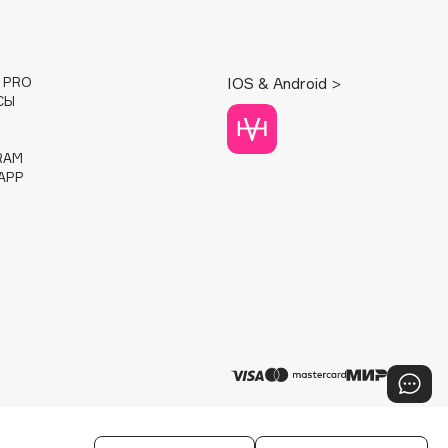
E PRO
IOS & Android >
СЫ
RAM
APP