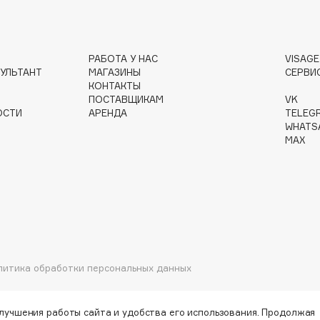
РАБОТА У НАС
VISAG
Institute Estelare
УЛЬТАНТ
МАГАЗИНЫ
СЕРВИ
КОНТАКТЫ
Instytutum
ПОСТАВЩИКАМ
VK
invisibobble
ОСТИ
АРЕНДА
TELEG
WHATS
IS Clinical
MAX
Jo Malone London
Juliette Has A Gun
литика обработки персональных данных
Juvena
улучшения работы сайта и удобства его использования. Продолжая