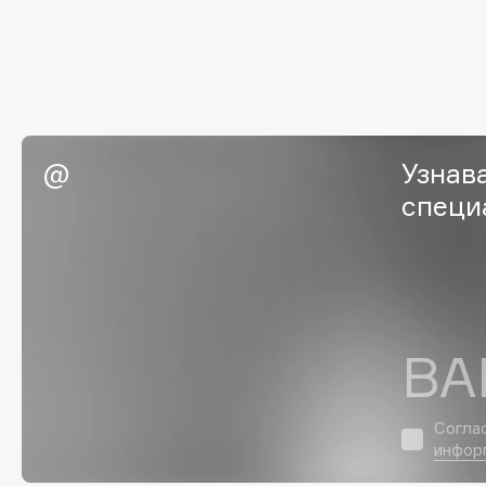
G
Garnier
Giardino Magico
Gecko
Gillette
Geltek
Givenchy
Узнав
Genosys
Global Keratin
ЭКСКЛЮЗИВ
специ
Global White
Geomar
H
ВА
Hadat Cosmetics
HELIBEAUTY
Hamis
Hempz
Hapica
HFC
Согла
инфор