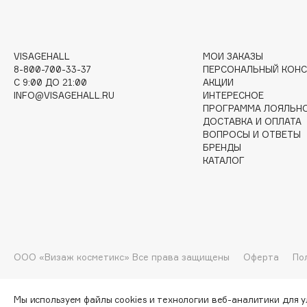
I
VISAGEHALL
МОИ ЗАКАЗЫ
I Love My Hair
INGLOT
8-800-700-33-37
ПЕРСОНАЛЬНЫЙ КОНС
C 9:00 ДО 21:00
АКЦИИ
Iceberg
Initio
INFO@VISAGEHALL.RU
ИНТЕРЕСНОЕ
Icon Skin
Insight Professional
ПРОГРАММА ЛОЯЛЬН
ДОСТАВКА И ОПЛАТА
Influence Beauty
Institut Esthederm
ВОПРОСЫ И ОТВЕТЫ
БРЕНДЫ
КАТАЛОГ
J
James Read
Janeke
Jan Marini
Jimmy Choo
ЭКСКЛЮЗИВ
ООО «Визаж косметикс» Все права защищены
Оферта
По
JMsolution
Jane Iredale
Мы используем файлы cookies и технологии веб-аналитики для 