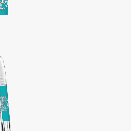
Aveda
Avene
Boadicea The Victorious
Bobbi Brown
BOOMSHOP
BORK
Brunello Cucinelli
Bvlgari
by TERRY
BY WISHTREND
Byredo