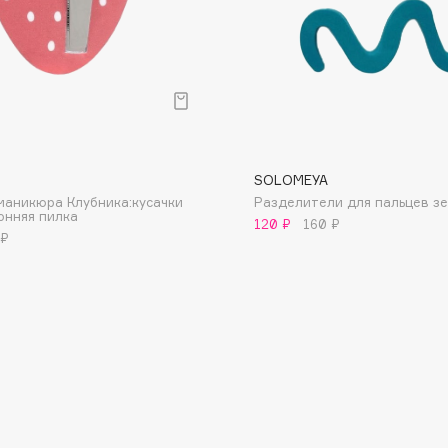
Dr.Althea
Dr.Ceuracle
Dr.Jart+
DSD de Luxe
Dyson
SOLOMEYA
маникюра Клубника:кусачки
Разделители для пальцев з
онняя пилка
120 ₽
160 ₽
 ₽
Estrâde
Estée Lauder
Etat Pur
Etude House