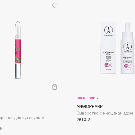
Etude organix
Eva Mosaic
Ex Nihilo
EXOARI L
Fragrance Du Bois
Frederic Malle
Frudia
эксклюзив
Funny Organix
ANGIOPHARM
Сыворотка с ниацинамидом
ротка для кутикулы в
2610 ₽
 ₽