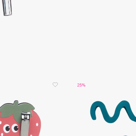
Consly
Corimo
CosRX
Cottolina
Crescina
25%
Cunzite
Curaprox