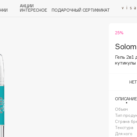
АКЦИИ
НКИ
ИНТЕРЕСНОЕ
ПОДАРОЧНЫЙ СЕРТИФИКАТ
25%
P
Q
R
S
T
U
V
W
Y
Z
А - Я
Solom
Гель 2в1 
кутикулы 
НЕ
Angiopharm
KIKO Milano
ОПИСАНИЕ
Estée Lauder
Объем
Clarins
Тип проду
Страна бр
Текстура
Для кого