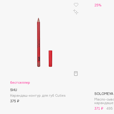
25%
Eigshow
EpilProfi
Elemis
Erborian
Elian Russia
Essence
Elie Saab
Essential Parfums Paris
F
FANE
Flipper
Farmstay
FLOEMA
Felce Azzurra
Floraïku
бестселлер
Fillerina
Forlle'd
SHU
ЭКСКЛЮЗИВ
SOLOMEYA
Карандаш-контур для губ Cuties
Fiona Franchimon
Масло-сыво
375 ₽
карандаше
371 ₽
495