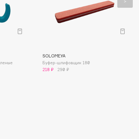
SOLOMEYA
еленые
Буфер-шлифовщик 180
218 ₽
290 ₽