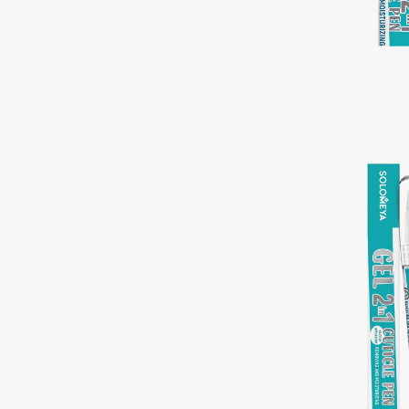
Aravia Professional
Alix Avien
Arcadia
Allies of Skin
Archetype
AMAN
B
Babor
beautyblender
Baffy
Bebble
Balmain Hair Couture
Beverly Hills Polo Club
ЭКСКЛЮЗИВ
Biodance
Banderas
Bioderma
Basicare
Biomed
Batiste
Biorepair
Beauty Bomb
Blanx
Beauty Pati
Blistex
Beautyblades
НОВИНКА