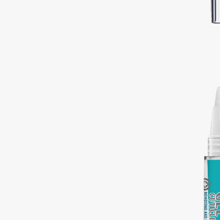
Подарки
0 - 9
Для дома
100BON
22|11
Техника
A
Acqua di Parma
Amina Daudova Brushes
Acque di Italia
Amouage
Adele for you
Amuleto Di Casa
Advante
Angiopharm
ЭКСКЛЮЗИВ
ЭКСКЛЮЗИВ
Aesop
Annbeauty
Age Stop
Anua
ЭКСКЛЮЗИВ
Apadent
AHFA Cosmetics
Apagard
Ajmal