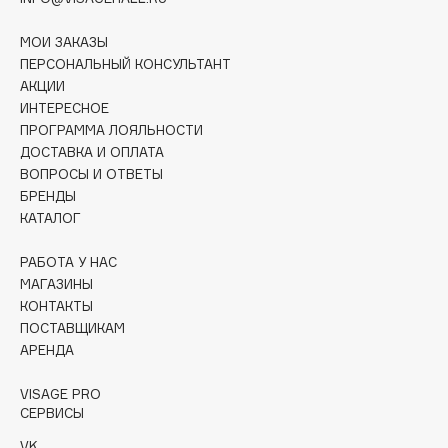
Collagenina
Consly
МОИ ЗАКАЗЫ
ПЕРСОНАЛЬНЫЙ КОНСУЛЬТАНТ
Corimo
АКЦИИ
CosRX
ИНТЕРЕСНОЕ
Cottolina
ПРОГРАММА ЛОЯЛЬНОСТИ
ДОСТАВКА И ОПЛАТА
Crescina
ВОПРОСЫ И ОТВЕТЫ
Cunzite
БРЕНДЫ
Curaprox
КАТАЛОГ
РАБОТА У НАС
D
МАГАЗИНЫ
КОНТАКТЫ
d'Alba
ПОСТАВЩИКАМ
АРЕНДА
DABO
DARLING*
VISAGE PRO
Darphin
СЕРВИСЫ
Davines
VK