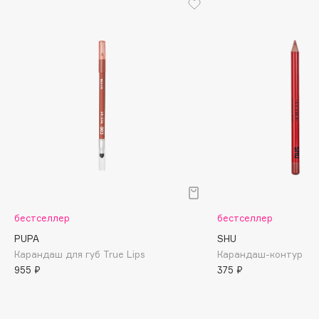
Biomed
Biorepair
Blanx
Blistex
BLOME
Boadicea The Victorious
Bobbi Brown
BOOMSHOP
BORK
Brunello Cucinelli
Bvlgari
бестселлер
бестселлер
by TERRY
PUPA
SHU
BY WISHTREND
Карандаш для губ True Lips
Карандаш-контур для
Byredo
955 ₽
375 ₽
C