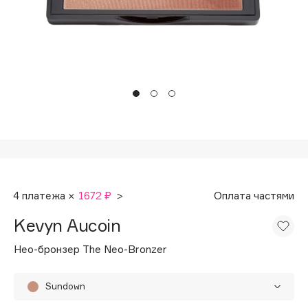
Подарки
Tom Ford
HFC
Для дома
Angiopharm
Техника
KIKO Milano
Estée Lauder
Clarins
0 - 9
100BON
4 платежа ×
1672 ₽
>
Оплата частями
22|11
Kevyn Aucoin
A
Нео-бронзер The Neo-Bronzer
Acqua di Parma
Sundown
Acque di Italia