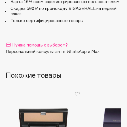
теплоты и объема.
Карта 10% всем зарегистрированным пользователям
Apagard
Скидка 500 ₽ по промокоду VISAGEHALL на первый
заказ
Aravia Professional
Только сертифицированные товары
Arcadia
Archetype
Architect Demidoff
Нужна помощь с выбором?
ARIVE MAKEUP
Персональный консультант в WhatsApp и Max
Art&Fact
Art-Visage
Artdeco
Похожие товары
Astra
Atelier Rebul
Augustinus Bader
Aveda
Avene