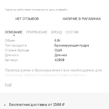
Dusk
Adele for you
Финал лета
*Цена на сайте может отличаться от цены в офлайн
Advante
Sunrise
ЭКСКЛЮЗИВ
1 АВГ - 31 АВГ
Aesop
НЕТ ОТЗЫВОВ
НАЛИЧИЕ В МАГАЗИНАХ
Age Stop
ЭКСКЛЮЗИВ
AHFA Cosmetics
ОПИСАНИЕ
ПРИМЕНЕНИЕ
БРЕНД
СОСТАВ
Ajmal
Объем
6,8г
Тип продукта
Бронзирующая пудра
Alix Avien
Страна бренда
США
Allies of Skin
Для кого
Для нее
AMAN
Артикул
42010
Amina Daudova Brushes
Палитра румян и бронзера имеет все необходимое для
Amouage
получения эффекта sunkissed одним штрихом –
которым можно наслаждаться круглый год. Мелкие
Amuleto Di Casa
светоотражающие пигментированные частицы создают
ЕЩЁ
Angiopharm
ЭКСКЛЮЗИВ
идеальную основу для макияжа, придавая коже
Annbeauty
максимальное свечение. Оттенок хайлайтера отражает
свет и придает коже сияние. Оттенок румян придает
Anua
щекам свежесть. Оттенок бронзера добавляет
Бесплатная доставка от 1500 ₽
Apadent