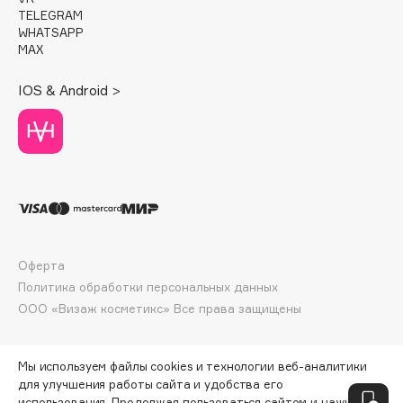
Deonica
TELEGRAM
WHATSAPP
Dessange
MAX
Dior
IOS & Android >
Divage
Dolce & Gabbana
Dolomit
Dorco
DP Daily Perfection
Dr. Vranjes Firenze
Dr.Althea
Оферта
Dr.Ceuracle
Политика обработки персональных данных
Dr.Jart+
ООО «Визаж косметикс» Все права защищены
DSD de Luxe
Dyson
Мы используем файлы cookies и технологии веб-аналитики
для улучшения работы сайта и удобства его
использования. Продолжая пользоваться сайтом и нажимая