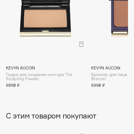
B
Babor
Baffy
Balmain Hair Couture
ЭКСКЛЮЗИВ
Banderas
Basicare
Batiste
Beauty Bomb
KEVYN AUCOIN
KEVYN AUCOIN
Пудра для создания контура The
Бронзер для лица The
Beauty Pati
Sculpting Powder
Bronzer
Beautyblades
6890 ₽
6990 ₽
НОВИНКА
beautyblender
Bebble
Beverly Hills Polo Club
С этим товаром покупают
Biodance
Bioderma