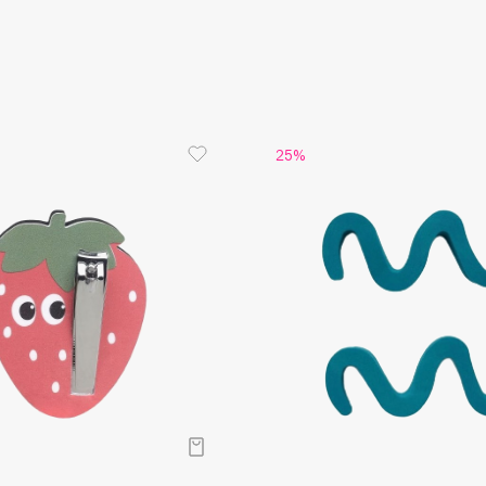
Aveda
Avene
25%
Boadicea The Victorious
Bobbi Brown
BOOMSHOP
BORK
Brunello Cucinelli
Bvlgari
by TERRY
BY WISHTREND
Byredo