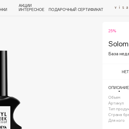
АКЦИИ
НКИ
ИНТЕРЕСНОЕ
ПОДАРОЧНЫЙ СЕРТИФИКАТ
25%
P
Q
R
S
T
U
V
W
Y
Z
А - Я
Solom
База неде
НЕ
Angiopharm
ОПИСАНИЕ
KIKO Milano
Объем
Estée Lauder
Артикул
Clarins
Тип проду
Страна бр
Для кого