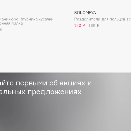
SOLOMEYA
маникюра Клубника:кусачки
Разделители для пальцев з
онняя пилка
120 ₽
160 ₽
 ₽
Consly
Corimo
CosRX
Cottolina
Crescina
айте первыми об акциях и
Cunzite
альных предложениях
Curaprox