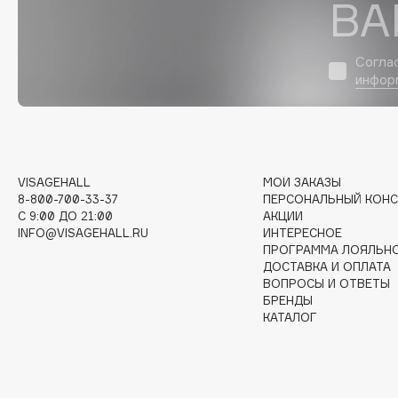
ВА
D
d'Alba
Dior
Согла
DABO
Divage
инфор
DARLING*
Dolce & Gabbana
Darphin
Dolomit
Davines
Dorco
Deonica
DP Daily Perfection
VISAGEHALL
МОИ ЗАКАЗЫ
Dessange
Dr. Vranjes Firenze
8-800-700-33-37
ПЕРСОНАЛЬНЫЙ КОНС
C 9:00 ДО 21:00
АКЦИИ
INFO@VISAGEHALL.RU
ИНТЕРЕСНОЕ
ПРОГРАММА ЛОЯЛЬН
ДОСТАВКА И ОПЛАТА
E
ВОПРОСЫ И ОТВЕТЫ
БРЕНДЫ
КАТАЛОГ
Eat My
Ella Bartsueva Brushes
Ecolatier
EMBRACE Haircare
Ecotools
Emmanuelle Jane
EGIA
Enough