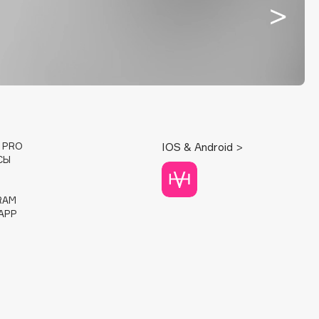
E PRO
IOS & Android >
СЫ
RAM
APP