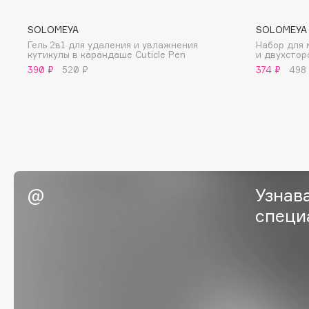
BLOME
SOLOMEYA
SOLOMEYA
Гель 2в1 для удаления и увлажнения
Набор для 
кутикулы в карандаше Cuticle Pen
и двухстор
390 ₽
520 ₽
374 ₽
498
C
Cadence
Chupa Chups
Capelli Dorati
Clarette
Carbon Theory
Clarins
Carmex
Clarins Precious
НОВИНКА
Carolina Herrera
Clinique
Узнав
Catrice
Clive Christian
специ
Celimax
Club De Nuit
Cettua
Collagenina