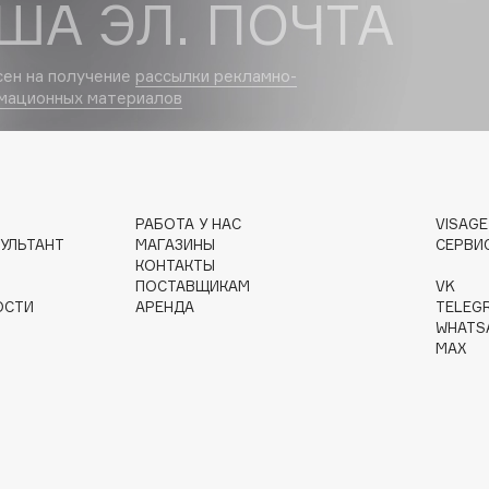
ША ЭЛ. ПОЧТА
Dr.Althea
сен на получение
рассылки рекламно-
Dr.Ceuracle
мационных материалов
Dr.Jart+
DSD de Luxe
Dyson
РАБОТА У НАС
VISAG
УЛЬТАНТ
МАГАЗИНЫ
СЕРВИ
КОНТАКТЫ
ПОСТАВЩИКАМ
VK
ОСТИ
АРЕНДА
TELEG
WHATS
MAX
Estrâde
Estée Lauder
Etat Pur
Etude House