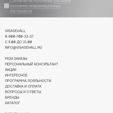
Согласен на получение
рассылки
Biomed
рекламно-информационных
Biorepair
материалов
Blanx
Blistex
BLOME
VISAGEHALL
8-800-700-33-37
Boadicea The Victorious
C 9:00 ДО 21:00
Bobbi Brown
INFO@VISAGEHALL.RU
BOOMSHOP
BORK
МОИ ЗАКАЗЫ
ПЕРСОНАЛЬНЫЙ КОНСУЛЬТАНТ
Brunello Cucinelli
АКЦИИ
Bvlgari
ИНТЕРЕСНОЕ
by TERRY
ПРОГРАММА ЛОЯЛЬНОСТИ
BY WISHTREND
ДОСТАВКА И ОПЛАТА
ВОПРОСЫ И ОТВЕТЫ
Byredo
БРЕНДЫ
КАТАЛОГ
C