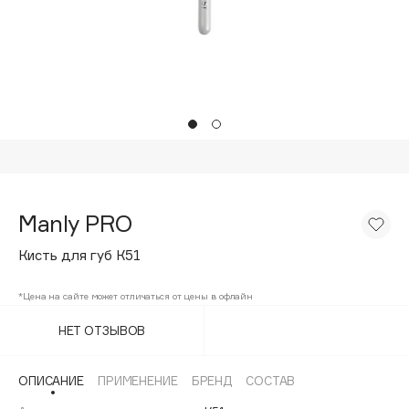
Подарки
Tom Ford
HFC
Для дома
Angiopharm
Техника
KIKO Milano
Estée Lauder
Clarins
0 - 9
Manly PRO
100BON
Кисть для губ К51
22|11
*Цена на сайте может отличаться от цены в офлайн
A
НЕТ ОТЗЫВОВ
Acqua di Parma
ОПИСАНИЕ
ПРИМЕНЕНИЕ
БРЕНД
СОСТАВ
Acque di Italia