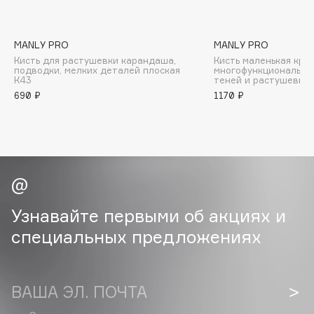
B
Babor
MANLY PRO
MANLY PRO
Baffy
Кисть для растушевки карандаша,
Кисть маленькая круг
подводки, мелких деталей плоская
многофункциональная
Balmain Hair Couture
К43
теней и растушевки
ЭКСКЛЮЗИВ
690 ₽
1170 ₽
Banderas
Basicare
Batiste
Beauty Bomb
Beauty Pati
Beautyblades
НОВИНКА
Узнавайте первыми об акциях и
beautyblender
специальных предложениях
Bebble
Beverly Hills Polo Club
Biodance
ВАША ЭЛ. ПОЧТА
Bioderma