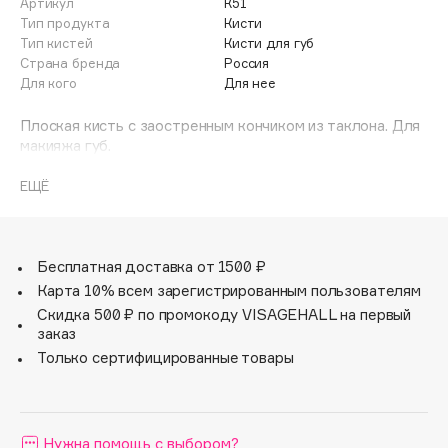
Артикул
К51
Adele for you
Тип продукта
Кисти
Финал лета
Advante
Тип кистей
Кисти для губ
ЭКСКЛЮЗИВ
Страна бренда
Россия
1 АВГ - 31 АВГ
Aesop
Для кого
Для нее
Age Stop
ЭКСКЛЮЗИВ
Плоская кисть с заостренным кончиком из таклона. Для
AHFA Cosmetics
макияжа губ.
Ajmal
Специальная плоская кисть с заостренным кончиком,
для прорисовки и аккуратного нанесения губных помад.
ЕЩЁ
Alix Avien
Благодаря специальному ворсу и форме идеально
Allies of Skin
набирает и отдает текстуру, и позволяет рисовать
AMAN
четкие и ровные контуры.
Бесплатная доставка от 1500 ₽
Amina Daudova Brushes
Карта 10% всем зарегистрированным пользователям
Amouage
Скидка 500 ₽ по промокоду VISAGEHALL на первый
Amuleto Di Casa
заказ
Angiopharm
Только сертифицированные товары
ЭКСКЛЮЗИВ
Annbeauty
Anua
Нужна помощь с выбором?
Apadent