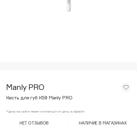
Подарки
Tom Ford
HFC
Для дома
Angiopharm
Техника
KIKO Milano
Estée Lauder
Clarins
0 - 9
100BON
Manly PRO
22|11
Кисть для губ К50 Manly PRO
A
*Цена на сайте может отличаться от цены в офлайн
НЕТ ОТЗЫВОВ
НАЛИЧИЕ В МАГАЗИНАХ
Acqua di Parma
Acque di Italia