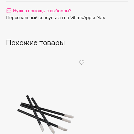
Apagard
Нужна помощь с выбором?
Aravia Professional
Персональный консультант в WhatsApp и Max
Arcadia
Archetype
Похожие товары
Architect Demidoff
ARIVE MAKEUP
Art&Fact
Art-Visage
Artdeco
Astra
Atelier Rebul
Augustinus Bader
Aveda
Avene