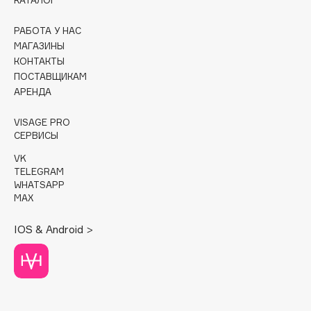
КАТАЛОГ
Cadence
РАБОТА У НАС
Capelli Dorati
МАГАЗИНЫ
КОНТАКТЫ
Carbon Theory
ПОСТАВЩИКАМ
Carmex
АРЕНДА
Carolina Herrera
VISAGE PRO
Catrice
СЕРВИСЫ
Celimax
VK
Cettua
TELEGRAM
Chupa Chups
WHATSAPP
MAX
Clarette
Clarins
IOS & Android >
Clarins Precious
Clinique
Clive Christian
Club De Nuit