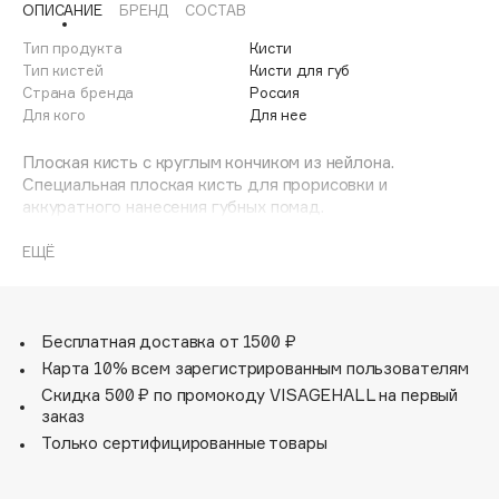
ОПИСАНИЕ
БРЕНД
СОСТАВ
Adele for you
Финал лета
Advante
Тип продукта
Кисти
ЭКСКЛЮЗИВ
Тип кистей
Кисти для губ
1 АВГ - 31 АВГ
Aesop
Страна бренда
Россия
Age Stop
Для кого
Для нее
ЭКСКЛЮЗИВ
AHFA Cosmetics
Плоская кисть с круглым кончиком из нейлона.
Ajmal
Специальная плоская кисть для прорисовки и
аккуратного нанесения губных помад.
Alix Avien
Благодаря специальному ворсу и форме идеально
Allies of Skin
набирает и отдает текстуру, и позволяет рисовать
ЕЩЁ
AMAN
четкие и ровные контуры.
Amina Daudova Brushes
Amouage
Бесплатная доставка от 1500 ₽
Amuleto Di Casa
Карта 10% всем зарегистрированным пользователям
Скидка 500 ₽ по промокоду VISAGEHALL на первый
Angiopharm
ЭКСКЛЮЗИВ
заказ
Annbeauty
Только сертифицированные товары
Anua
Apadent