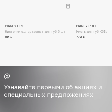
B
Babor
Baffy
MANLY PRO
MANLY PRO
Balmain Hair Couture
ЭКСКЛЮЗИВ
Кисточки одноразовые для губ 5 шт
Кисть для губ К51b*
Banderas
80 ₽
770 ₽
Basicare
Batiste
Beauty Bomb
Beauty Pati
Beautyblades
НОВИНКА
beautyblender
Узнавайте первыми об акциях и
Bebble
Beverly Hills Polo Club
специальных предложениях
Biodance
Bioderma