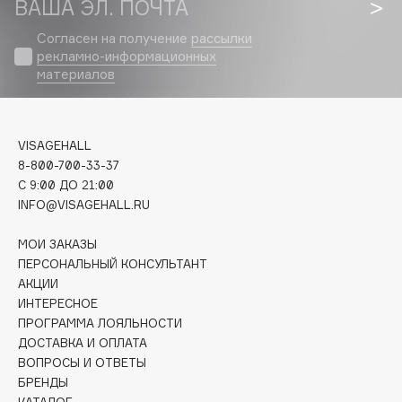
ВАША ЭЛ. ПОЧТА
Biomed
Biorepair
Согласен на получение
рассылки
Blanx
рекламно-информационных
материалов
Blistex
BLOME
Boadicea The Victorious
VISAGEHALL
Bobbi Brown
8-800-700-33-37
BOOMSHOP
C 9:00 ДО 21:00
INFO@VISAGEHALL.RU
BORK
Brunello Cucinelli
МОИ ЗАКАЗЫ
Bvlgari
ПЕРСОНАЛЬНЫЙ КОНСУЛЬТАНТ
by TERRY
АКЦИИ
ИНТЕРЕСНОЕ
BY WISHTREND
ПРОГРАММА ЛОЯЛЬНОСТИ
Byredo
ДОСТАВКА И ОПЛАТА
ВОПРОСЫ И ОТВЕТЫ
БРЕНДЫ
C