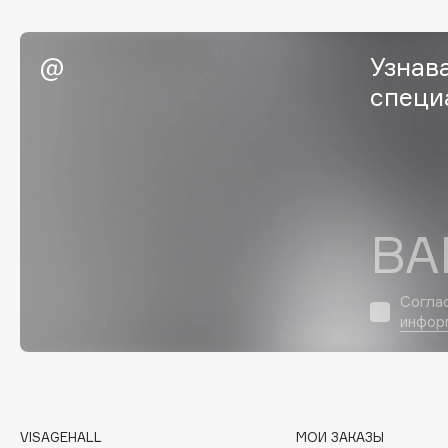
EGIA
EpilProfi
Eigshow
Erborian
Узнав
Elemis
Essence
специ
Elian Russia
Essential Parfums Paris
Elie Saab
Estrâde
F
ВА
FANE
Flipper
Согла
Farmstay
FLOEMA
инфор
Felce Azzurra
Floraïku
Fillerina
Forlle'd
ЭКСКЛЮЗИВ
Fiona Franchimon
VISAGEHALL
МОИ ЗАКАЗЫ