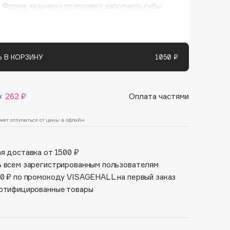
Финал лета
 Форма «язычка» позволяет заполнить губы
Парфюм для тебя
так же прорисовать идеальный контур губ .
1 АВГ - 31 АВГ
5 АВГ - 9 АВГ
 В КОРЗИНУ
1050 ₽
×
262 ₽
Оплата частями
жет отличаться от цены в офлайн
я доставка от 1500 ₽
 всем зарегистрированным пользователям
0 ₽ по промокоду VISAGEHALL на первый заказ
ртифицированные товары