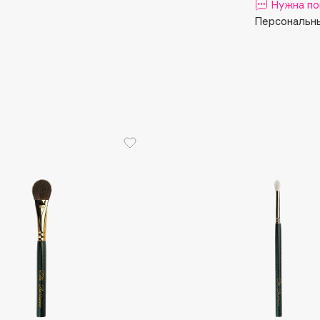
Aveda
Нужна по
Персональны
Avene
Boadicea The Victorious
Bobbi Brown
BOOMSHOP
BORK
Brunello Cucinelli
Bvlgari
by TERRY
BY WISHTREND
Byredo