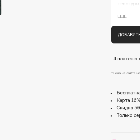
текстуры.
цветом,а 
ЕЩЁ
ДОБАВИТЬ
4 платежа 
Architect Demidoff
*Цена на сайте мо
ARIVE MAKEUP
Art&Fact
Бесплатна
Art-Visage
Карта 10%
Artdeco
Скидка 50
Astra
Только се
Atelier Rebul
Augustinus Bader