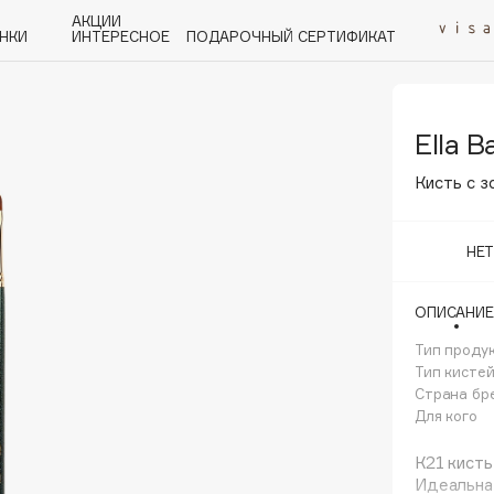
АКЦИИ
НКИ
ИНТЕРЕСНОЕ
ПОДАРОЧНЫЙ СЕРТИФИКАТ
Ella B
P
Q
R
S
T
U
V
W
Y
Z
А - Я
Кисть с 
НЕ
ОПИСАНИЕ
Angiopharm
KIKO Milano
Тип проду
Тип кисте
Estée Lauder
Страна бр
Clarins
Для кого
К21 кисть
Идеальна