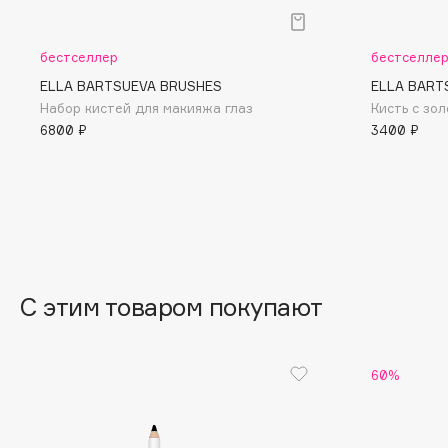
BLOME
бестселлер
бестселле
ELLA BARTSUEVA BRUSHES
ELLA BART
C
Набор кистей для макияжа глаз
Кисть с зо
6800 ₽
3400 ₽
Cadence
Chupa Chups
Capelli Dorati
Clarette
Carbon Theory
Clarins
Carmex
Clarins Precious
Carolina Herrera
Clinique
Catrice
Clive Christian
С этим товаром покупают
Celimax
Club De Nuit
Cettua
Collagenina
60%