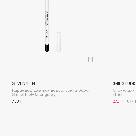
D
d'Alba
Dior
DABO
Divage
DARLING*
Dolce & Gabbana
Darphin
Dolomit
Davines
Dorco
Deonica
DP Daily Perfection
Dessange
Dr. Vranjes Firenze
SEVEN7EEN
SHIKSTUDI
Карандаш для век водостойкий Super
Спонж для 
Smooth WP&Longstay
studio
E
719 ₽
271 ₽
677 
Eat My
Ella Bartsueva Brushes
Ecolatier
EMBRACE Haircare
Ecotools
Emmanuelle Jane
EGG
Enough