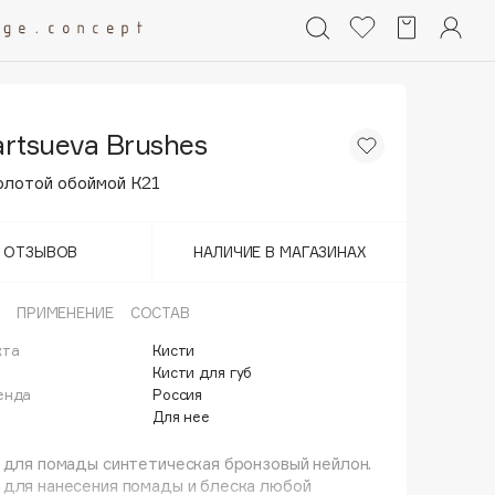
artsueva Brushes
золотой обоймой К21
Т ОТЗЫВОВ
НАЛИЧИЕ В МАГАЗИНАХ
ПРИМЕНЕНИЕ
СОСТАВ
кта
Кисти
й
Кисти для губ
енда
Россия
Для нее
 для помады синтетическая бронзовый нейлон.
 для нанесения помады и блеска любой