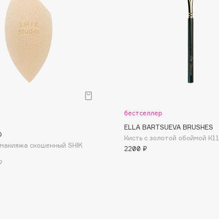
Dr.Althea
Dr.Ceuracle
Dr.Jart+
DSD de Luxe
Dyson
бестселлер
ELLA BARTSUEVA BRUSHES
O
Кисть с золотой обоймой К11
макияжа скошенный SHIK
2200 ₽
₽
Estée Lauder
Etat Pur
Etude House
Etude organix