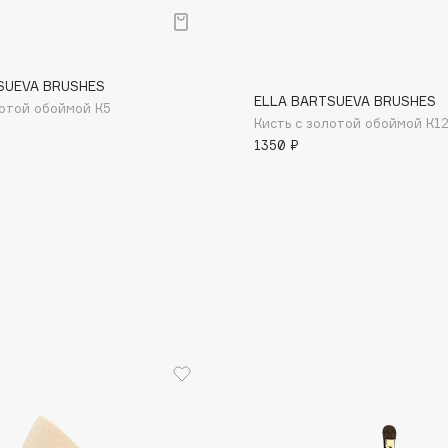
р
SUEVA BRUSHES
ELLA BARTSUEVA BRUSHES
лотой обоймой К5
Кисть с золотой обоймой К1
1350 ₽
Consly
Corimo
CosRX
Cottolina
Crescina
Cunzite
Curaprox