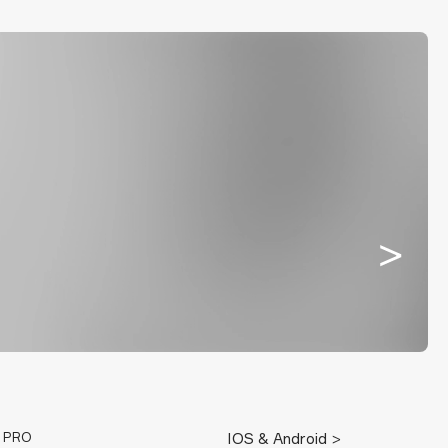
E PRO
IOS & Android >