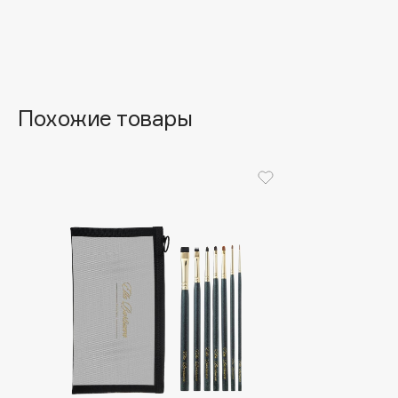
Aravia Professional
Alix Avien
Arcadia
Allies of Skin
Archetype
AMAN
Похожие товары
B
Babor
beautyblender
Baffy
Bebble
Balmain Hair Couture
Beverly Hills Polo Club
ЭКСКЛЮЗИВ
Biodance
Banderas
Bioderma
Basicare
Biomed
Batiste
Biorepair
Beauty Bomb
Blanx
Beauty Pati
Blistex
Beautyblades
НОВИНКА