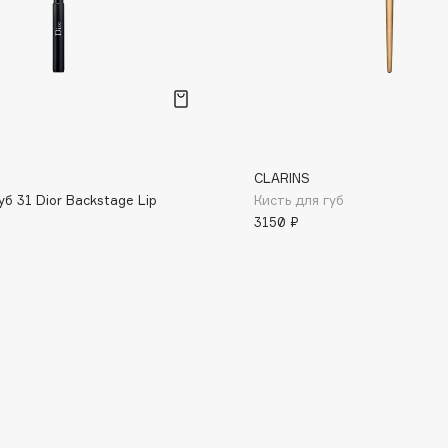
Consly
CLARINS
Corimo
уб 31 Dior Backstage Lip
Кисть для губ
CosRX
3150 ₽
Cottolina
Crescina
Cunzite
Curaprox