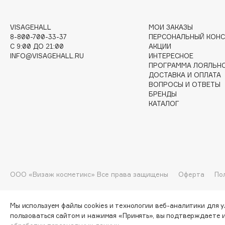
G
VISAGEHALL
МОИ ЗАКАЗЫ
8-800-700-33-37
ПЕРСОНАЛЬНЫЙ КОНС
Garnier
Giardino Magico
C 9:00 ДО 21:00
АКЦИИ
INFO@VISAGEHALL.RU
ИНТЕРЕСНОЕ
Gecko
Gillette
ПРОГРАММА ЛОЯЛЬН
Geltek
Givenchy
ДОСТАВКА И ОПЛАТА
ВОПРОСЫ И ОТВЕТЫ
Genosys
Global Keratin
ЭКСКЛЮЗИВ
БРЕНДЫ
Global White
Geomar
КАТАЛОГ
H
ООО «Визаж косметикс» Все права защищены
Оферта
По
Hadat Cosmetics
HELIBEAUTY
Hamis
Hempz
Hapica
HFC
Мы используем файлы cookies и технологии веб-аналитики для 
пользоваться сайтом и нажимая «Принять», вы подтверждаете 