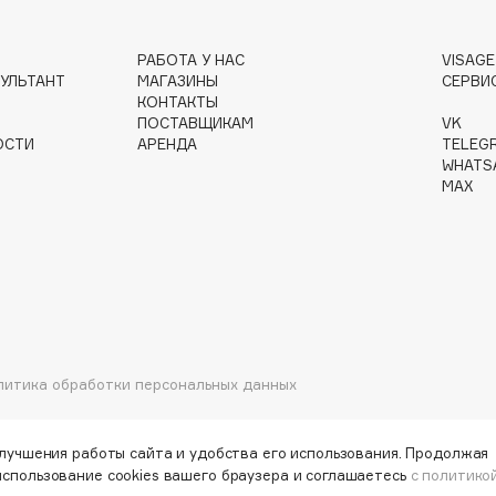
РАБОТА У НАС
VISAG
УЛЬТАНТ
МАГАЗИНЫ
СЕРВИ
Gourmandise
КОНТАКТЫ
ПОСТАВЩИКАМ
VK
Grace Day
ОСТИ
АРЕНДА
TELEG
Guerlain
WHATS
MAX
Guess
литика обработки персональных данных
Holika Holika
Holly Polly
Holy Land
улучшения работы сайта и удобства его использования. Продолжая
использование cookies вашего браузера и соглашаетесь
с политико