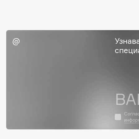
EGIA
EpilProfi
Eigshow
Erborian
Elemis
Essence
Elian Russia
Essential Parfums Paris
Узнав
Elie Saab
Estrâde
специ
F
FANE
Flipper
ВА
Farmstay
FLOEMA
Felce Azzurra
Floraïku
Согла
Fillerina
Forlle'd
ЭКСКЛЮЗИВ
инфор
Fiona Franchimon