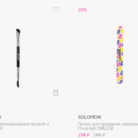
25%
Dr.Althea
Dr.Ceuracle
Dr.Jart+
DSD de Luxe
Dyson
Estée Lauder
O
SOLOMEYA
Etat Pur
ламинирования бровей и
Пилка для придания идеаль
06
Поцелуй 180/220
Etude House
150 ₽
200 ₽
Etude organix