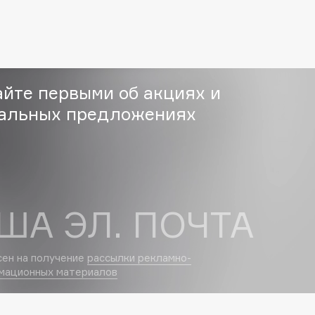
Eva Mosaic
Ex Nihilo
EXOARI L
айте первыми об акциях и
альных предложениях
Fragrance Du Bois
ША ЭЛ. ПОЧТА
Frederic Malle
Frudia
сен на получение
рассылки рекламно-
Funny Organix
мационных материалов