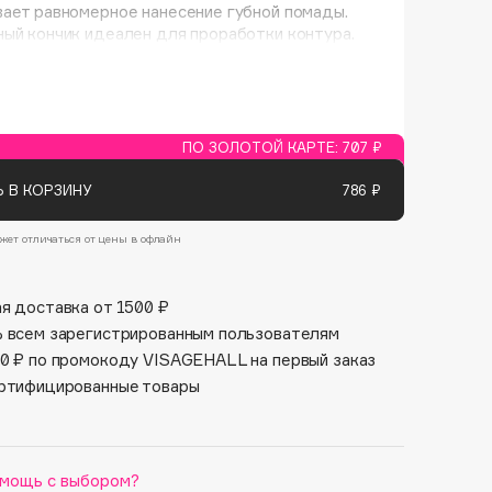
ает равномерное нанесение губной помады.
Финал лета
Парфюм для тебя
ый кончик идеален для проработки контура.
1 АВГ - 31 АВГ
5 АВГ - 9 АВГ
ПО ЗОЛОТОЙ КАРТЕ:
707 ₽
 В КОРЗИНУ
786 ₽
жет отличаться от цены в офлайн
я доставка от 1500 ₽
 всем зарегистрированным пользователям
0 ₽ по промокоду VISAGEHALL на первый заказ
ртифицированные товары
мощь с выбором?