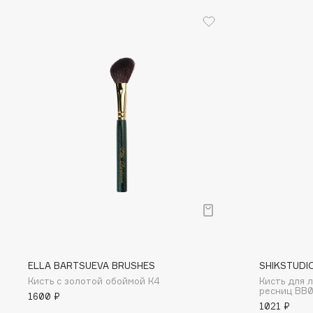
D
d'Alba
Dior
DABO
Divage
DARLING*
Dolce & Gabbana
Darphin
Dolomit
Davines
Dorco
Deonica
DP Daily Perfection
Dessange
Dr. Vranjes Firenze
E
Eat My
Ella Bartsueva Brushes
ELLA BARTSUEVA BRUSHES
SHIKSTUDI
Ecolatier
EMBRACE Haircare
Кисть с золотой обоймой К4
Кисть для 
ресниц BB
Ecotools
Emmanuelle Jane
1600 ₽
1021 ₽
EGG
Enough