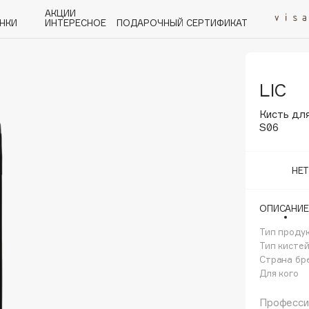
АКЦИИ
НКИ
ИНТЕРЕСНОЕ
ПОДАРОЧНЫЙ СЕРТИФИКАТ
LIC
P
Q
R
S
T
U
V
W
Y
Z
А - Я
Кисть для
S06
НЕ
Angiopharm
ОПИСАНИЕ
KIKO Milano
Тип проду
Estée Lauder
Тип кисте
Clarins
Страна бр
Для кого
Профессио