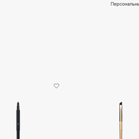
Aveda
Персональны
Avene
Boadicea The Victorious
Bobbi Brown
BOOMSHOP
BORK
Brunello Cucinelli
Bvlgari
by TERRY
BY WISHTREND
Byredo