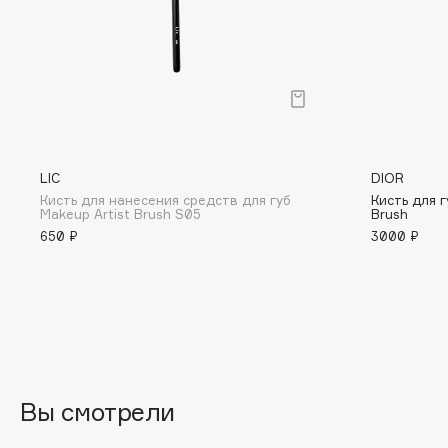
BLOME
C
Cadence
Chupa Chups
LIC
DIOR
Capelli Dorati
Clarette
Кисть для нанесения средств для губ
Кисть для г
Carbon Theory
Clarins
Makeup Artist Brush S05
Brush
650 ₽
3000 ₽
Carmex
Clarins Precious
Carolina Herrera
Clinique
Catrice
Clive Christian
Celimax
Club De Nuit
Cettua
Collagenina
Вы смотрели