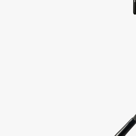
Подарки
0 - 9
Для дома
100BON
22|11
Техника
A
Acqua di Parma
Amina Daudova Brushes
Acque di Italia
Amouage
Adele for you
Amuleto Di Casa
Advante
Angiopharm
ЭКСКЛЮЗИВ
ЭКСКЛЮЗИВ
Aesop
Annbeauty
Age Stop
Anua
ЭКСКЛЮЗИВ
Apadent
AHFA Cosmetics
Apagard
Ajmal