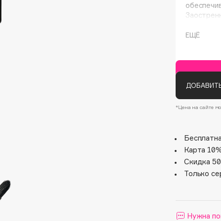
обеспечив
Заостренн
ЕЩЁ
ДОБАВИТЬ
*Цена на сайте мо
Architect Demidoff
ARIVE MAKEUP
Бесплатна
Art&Fact
Карта 10%
Art-Visage
Скидка 50
Artdeco
Только се
Astra
Atelier Rebul
Augustinus Bader
Нужна по