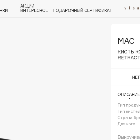
АКЦИИ
НКИ
ИНТЕРЕСНОЕ
ПОДАРОЧНЫЙ СЕРТИФИКАТ
MAC
P
Q
R
S
T
U
V
W
Y
Z
А - Я
КИСТЬ К
RETRACT
НЕ
Angiopharm
ОПИСАНИЕ
KIKO Milano
Тип проду
Estée Lauder
Тип кисте
Clarins
Страна бр
Для кого
Выкручив