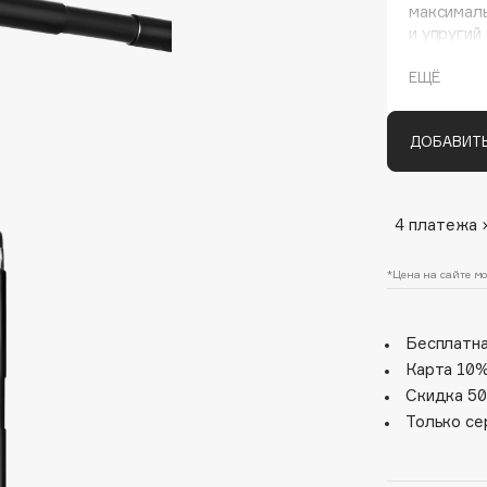
максималь
и упругий
ЕЩЁ
ДОБАВИТЬ
4 платежа 
Architect Demidoff
ARIVE MAKEUP
*Цена на сайте мо
Art&Fact
Art-Visage
Бесплатна
Artdeco
Карта 10%
Скидка 50
Astra
Только се
Atelier Rebul
Augustinus Bader