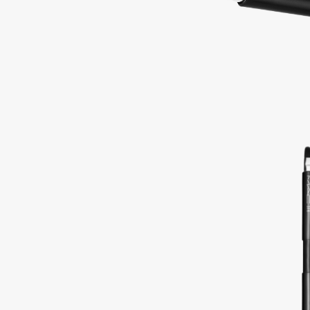
Подарки
0 - 9
Для дома
100BON
22|11
Техника
A
Acqua di Parma
Amina Daudova Brushes
Acque di Italia
Amouage
Adele for you
Amuleto Di Casa
Advante
Angiopharm
ЭКСКЛЮЗИВ
ЭКСКЛЮЗИВ
Aesop
Annbeauty
Age Stop
Anua
ЭКСКЛЮЗИВ
Apadent
AHFA Cosmetics
Apagard
Ajmal