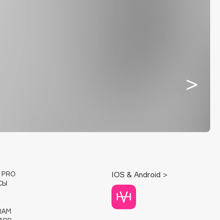
E PRO
IOS & Android >
СЫ
RAM