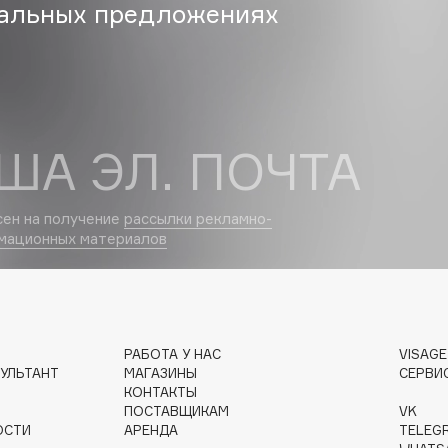
альных предложениях
Dr.Althea
Dr.Ceuracle
Dr.Jart+
DSD de Luxe
ША ЭЛ. ПОЧТА
Dyson
сен на получение
рассылки рекламно-
мационных материалов
РАБОТА У НАС
VISAG
Estée Lauder
УЛЬТАНТ
МАГАЗИНЫ
СЕРВИ
Etat Pur
КОНТАКТЫ
ПОСТАВЩИКАМ
VK
Etude House
ОСТИ
АРЕНДА
TELEG
Etude organix