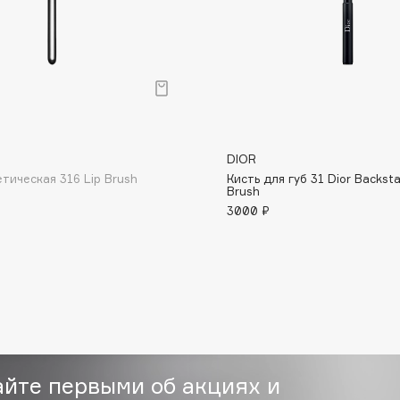
Consly
DIOR
Corimo
тическая 316 Lip Brush
Кисть для губ 31 Dior Backsta
CosRX
Brush
3000 ₽
Cottolina
Crescina
Cunzite
Curaprox
айте первыми об акциях и