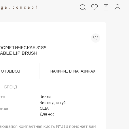
ОСМЕТИЧЕСКАЯ 318S
ABLE LIP BRUSH
Т ОТЗЫВОВ
НАЛИЧИЕ В МАГАЗИНАХ
БРЕНД
кта
Кисти
й
Кисти для губ
енда
США
Для нее
ающаяся компактная кисть №318 поможет вам