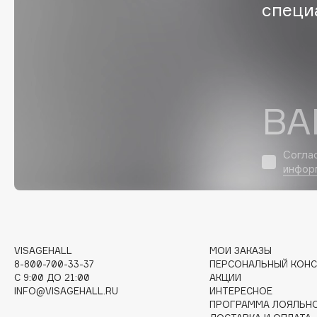
D
специ
d'Alba
Dior
DABO
Divage
DARLING*
Dolce & Gabbana
Darphin
Dolomit
ВА
Davines
Dorco
Deonica
DP Daily Perfection
Согла
Dessange
Dr. Vranjes Firenze
инфор
E
VISAGEHALL
МОИ ЗАКАЗЫ
Eat My
Ella Bartsueva Brushes
8-800-700-33-37
ПЕРСОНАЛЬНЫЙ КОНС
Ecolatier
EMBRACE Haircare
C 9:00 ДО 21:00
АКЦИИ
INFO@VISAGEHALL.RU
ИНТЕРЕСНОЕ
Ecotools
Emmanuelle Jane
ПРОГРАММА ЛОЯЛЬН
EGG
Enough