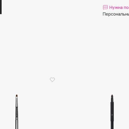
Aveda
Нужна по
Avene
Персональны
Boadicea The Victorious
Bobbi Brown
BOOMSHOP
BORK
Brunello Cucinelli
Bvlgari
by TERRY
BY WISHTREND
Byredo