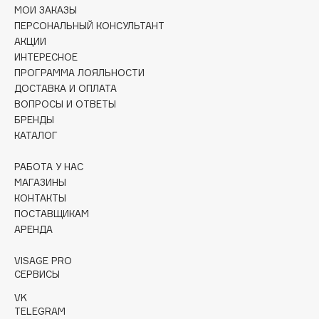
МОИ ЗАКАЗЫ
Deonica
ПЕРСОНАЛЬНЫЙ КОНСУЛЬТАНТ
Dessange
АКЦИИ
Dior
ИНТЕРЕСНОЕ
Divage
ПРОГРАММА ЛОЯЛЬНОСТИ
ДОСТАВКА И ОПЛАТА
Dolce & Gabbana
ВОПРОСЫ И ОТВЕТЫ
Dolomit
БРЕНДЫ
Dorco
КАТАЛОГ
DP Daily Perfection
РАБОТА У НАС
Dr. Vranjes Firenze
МАГАЗИНЫ
Dr.Althea
КОНТАКТЫ
Dr.Ceuracle
ПОСТАВЩИКАМ
АРЕНДА
Dr.Jart+
DSD de Luxe
VISAGE PRO
Dyson
СЕРВИСЫ
VK
TELEGRAM