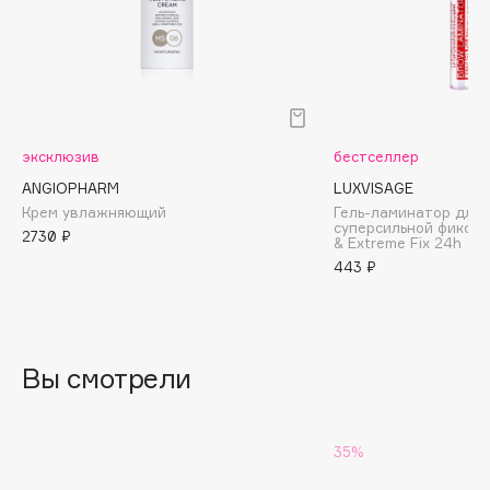
Biomed
Biorepair
Blanx
Blistex
BLOME
эксклюзив
бестселлер
Boadicea The Victorious
ANGIOPHARM
LUXVISAGE
Bobbi Brown
Крем увлажняющий
Гель-ламинатор для 
BOOMSHOP
суперсильной фиксац
2730 ₽
& Extreme Fix 24h
BORK
443 ₽
Brunello Cucinelli
Bvlgari
by TERRY
Вы смотрели
BY WISHTREND
Byredo
35%
C