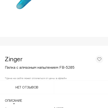
Подарки
Tom Ford
HFC
Для дома
Angiopharm
Техника
KIKO Milano
Estée Lauder
Clarins
0 - 9
Zinger
100BON
Пилка с алмазным напылением FB-5205
22|11
*Цена на сайте может отличаться от цены в офлайн
A
НЕТ ОТЗЫВОВ
Acqua di Parma
ОПИСАНИЕ
Acque di Italia