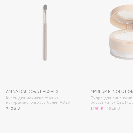
Cadence
Capelli Dorati
Carbon Theory
Carmex
Carolina Herrera
Catrice
Celimax
Cettua
Chupa Chups
Clarette
AMINA DAUDOVA BRUSHES
MAKEUP REVOLUTIO
Clarins
Кисть для макияжа глаз из
Пудра для лица комп
натурального ворса белки AD25
рассыпчатая 2в1 IRL 
Clarins Precious
НОВИНКА
2500 ₽
1199 ₽
1845 ₽
Clinique
Clive Christian
Club De Nuit