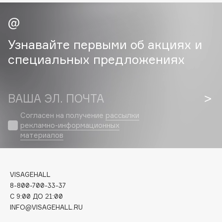
Collagenina
Consly
Corimo
Узнавайте первыми об акциях и
CosRX
специальных предложениях
Cottolina
Crescina
Cunzite
ВАША ЭЛ. ПОЧТА
Curaprox
Согласен на получение
рассылки
рекламно-информационных
материалов
D
d'Alba
VISAGEHALL
DABO
8-800-700-33-37
DARLING*
C 9:00 ДО 21:00
Darphin
INFO@VISAGEHALL.RU
Davines