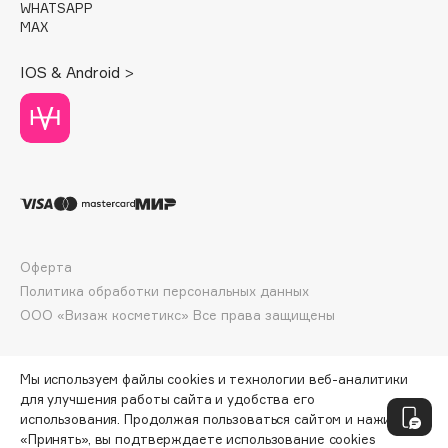
E
WHATSAPP
MAX
Eat My
IOS & Android >
Ecolatier
Ecotools
EGIA
Eigshow
Elemis
Elian Russia
Elie Saab
Оферта
Ella Bartsueva Brushes
Политика обработки персональных данных
EMBRACE Haircare
ООО «Визаж косметикс» Все права защищены
Emmanuelle Jane
Enough
Мы используем файлы cookies и технологии веб-аналитики
EpilProfi
для улучшения работы сайта и удобства его
Erborian
использования. Продолжая пользоваться сайтом и нажимая
«Принять», вы подтверждаете использование cookies
Essence