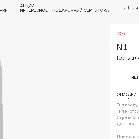
АКЦИИ
НКИ
ИНТЕРЕСНОЕ
ПОДАРОЧНЫЙ СЕРТИФИКАТ
70%
P
Q
R
S
T
U
V
W
Y
Z
А - Я
N.1
Кисть для
НЕ
Angiopharm
ОПИСАНИЕ
KIKO Milano
Тип проду
Estée Lauder
Тип кисте
Clarins
Страна бр
Для кого
Плоская к