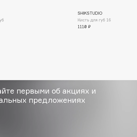
SHIKSTUDIO
уб
Кисть для губ 16
1110 ₽
Consly
Corimo
CosRX
Cottolina
Crescina
айте первыми об акциях и
Cunzite
альных предложениях
Curaprox