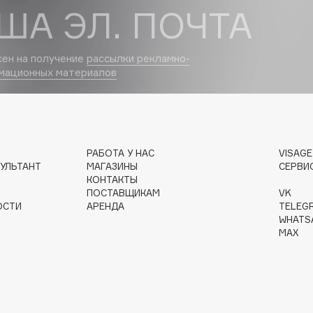
ША ЭЛ. ПОЧТА
Dr.Althea
Dr.Ceuracle
сен на получение
рассылки рекламно-
мационных материалов
Dr.Jart+
DSD de Luxe
Dyson
РАБОТА У НАС
VISAG
УЛЬТАНТ
МАГАЗИНЫ
СЕРВИ
КОНТАКТЫ
ПОСТАВЩИКАМ
VK
ОСТИ
АРЕНДА
TELEG
WHATS
MAX
Estée Lauder
Etat Pur
Etude House
Etude organix