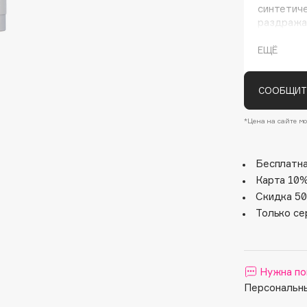
синтетиче
раздражая
создания 
складной
ЕЩЁ
загрязнен
СООБЩИТ
*Цена на сайте мо
Architect Demidoff
Бесплатна
ARIVE MAKEUP
Карта 10%
Art&Fact
Скидка 50
Art-Visage
Только се
Artdeco
Astra
Atelier Rebul
Нужна по
Персональны
Augustinus Bader