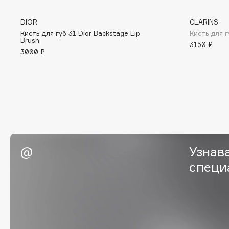
BLOME
DIOR
CLARINS
Кисть для губ 31 Dior Backstage Lip
Кисть для г
Brush
3150 ₽
3000 ₽
C
Cadence
Chupa Chups
Capelli Dorati
Clarette
Carbon Theory
Clarins
Carmex
Clarins Precious
Carolina Herrera
Clinique
Узнав
Catrice
Clive Christian
специ
Celimax
Club De Nuit
Cettua
Collagenina