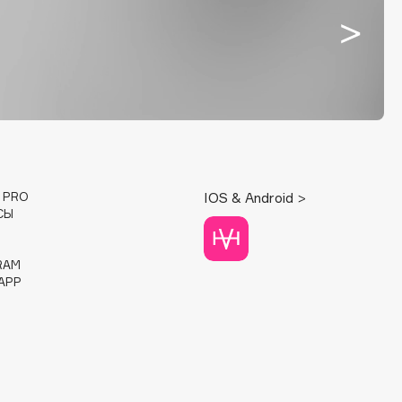
E PRO
IOS & Android >
СЫ
RAM
APP