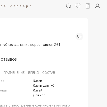
 губ складная из ворса таклон 201
Т ОТЗЫВОВ
ПРИМЕНЕНИЕ
БРЕНД
СОСТАВ
кта
Кисти
й
Кисти для губ
енда
Китай
Для нее
исть с заострённым кончиком из мягкого