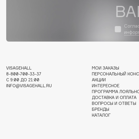
D
ВА
d'Alba
Dior
DABO
Divage
Согла
инфор
DARLING*
Dolce & Gabbana
Darphin
Dolomit
Davines
Dorco
Deonica
DP Daily Perfection
Dessange
Dr. Vranjes Firenze
VISAGEHALL
МОИ ЗАКАЗЫ
8-800-700-33-37
ПЕРСОНАЛЬНЫЙ КОНС
C 9:00 ДО 21:00
АКЦИИ
INFO@VISAGEHALL.RU
ИНТЕРЕСНОЕ
ПРОГРАММА ЛОЯЛЬН
E
ДОСТАВКА И ОПЛАТА
ВОПРОСЫ И ОТВЕТЫ
БРЕНДЫ
Eat My
Ella Bartsueva Brushes
КАТАЛОГ
Ecolatier
EMBRACE Haircare
Ecotools
Emmanuelle Jane
EGG
Enough