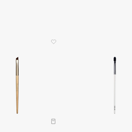
Aveda
Avene
Boadicea The Victorious
Bobbi Brown
BOOMSHOP
BORK
Brunello Cucinelli
Bvlgari
by TERRY
BY WISHTREND
Byredo