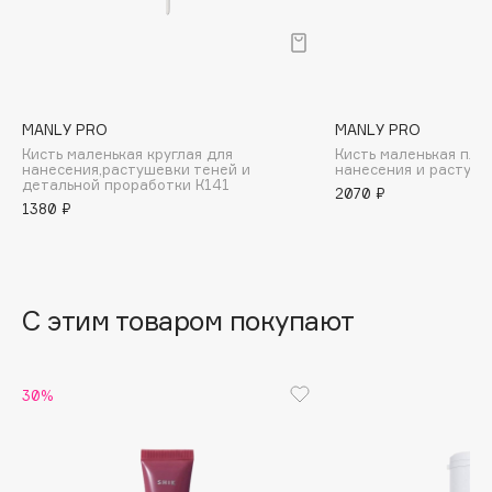
B
Babor
Baffy
Balmain Hair Couture
ЭКСКЛЮЗИВ
MANLY PRO
MANLY PRO
Кисть маленькая круглая для
Кисть маленькая пло
Banderas
нанесения,растушевки теней и
нанесения и растуше
детальной проработки К141
Basicare
2070 ₽
1380 ₽
Batiste
Beauty Bomb
Beauty Pati
Beautyblades
С этим товаром покупают
НОВИНКА
beautyblender
Bebble
30%
Beverly Hills Polo Club
Biodance
Bioderma