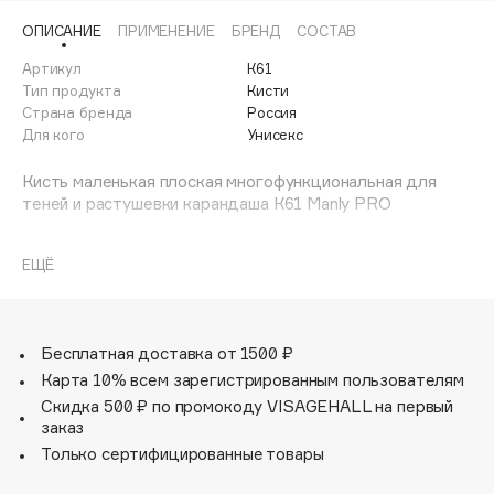
Adele for you
ОПИСАНИЕ
ПРИМЕНЕНИЕ
БРЕНД
СОСТАВ
Финал лета
Advante
ЭКСКЛЮЗИВ
Артикул
К61
1 АВГ - 31 АВГ
Aesop
Тип продукта
Кисти
Age Stop
Страна бренда
Россия
ЭКСКЛЮЗИВ
Для кого
Унисекс
AHFA Cosmetics
Ajmal
Кисть маленькая плоская многофункциональная для
теней и растушевки карандаша К61 Manly PRO
Alix Avien
Allies of Skin
ЕЩЁ
AMAN
Amina Daudova Brushes
Amouage
Бесплатная доставка от 1500 ₽
Amuleto Di Casa
Карта 10% всем зарегистрированным пользователям
Angiopharm
ЭКСКЛЮЗИВ
Скидка 500 ₽ по промокоду VISAGEHALL на первый
заказ
Annbeauty
Только сертифицированные товары
Anua
Apadent