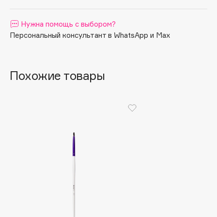
Apagard
Нужна помощь с выбором?
Aravia Professional
Персональный консультант в WhatsApp и Max
Arcadia
Archetype
Architect Demidoff
Похожие товары
ARIVE MAKEUP
Art&Fact
Art-Visage
Artdeco
Astra
Atelier Rebul
Augustinus Bader
Aveda
Avene