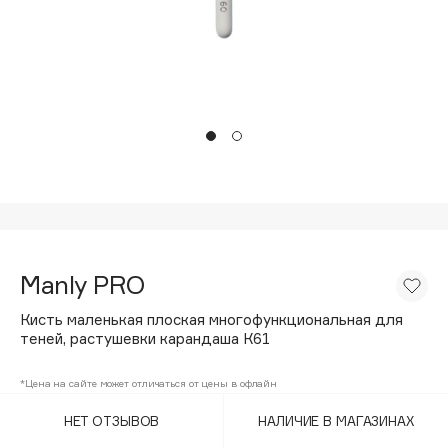
Подарки
Tom Ford
HFC
Для дома
Angiopharm
Техника
KIKO Milano
Estée Lauder
Clarins
0 - 9
100BON
Manly PRO
22|11
Кисть маленькая плоская многофункциональная для
теней, растушевки карандаша К61
A
*Цена на сайте может отличаться от цены в офлайн
Acqua di Parma
НЕТ ОТЗЫВОВ
НАЛИЧИЕ В МАГАЗИНАХ
Acque di Italia