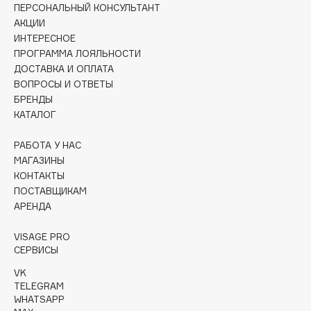
Collagenina
ПЕРСОНАЛЬНЫЙ КОНСУЛЬТАНТ
АКЦИИ
Consly
ИНТЕРЕСНОЕ
Corimo
ПРОГРАММА ЛОЯЛЬНОСТИ
CosRX
ДОСТАВКА И ОПЛАТА
ВОПРОСЫ И ОТВЕТЫ
Cottolina
БРЕНДЫ
Crescina
КАТАЛОГ
Cunzite
Curaprox
РАБОТА У НАС
МАГАЗИНЫ
КОНТАКТЫ
D
ПОСТАВЩИКАМ
АРЕНДА
d'Alba
VISAGE PRO
DABO
СЕРВИСЫ
DARLING*
VK
Darphin
TELEGRAM
WHATSAPP
Davines