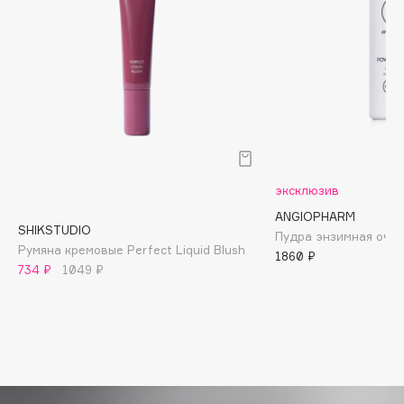
Biomed
Biorepair
Blanx
Blistex
BLOME
Boadicea The Victorious
Bobbi Brown
BOOMSHOP
эксклюзив
BORK
ANGIOPHARM
SHIKSTUDIO
Brunello Cucinelli
Пудра энзимная оч
Румяна кремовые Perfect Liquid Blush
1860 ₽
Bvlgari
734 ₽
1049 ₽
by TERRY
BY WISHTREND
Byredo
C