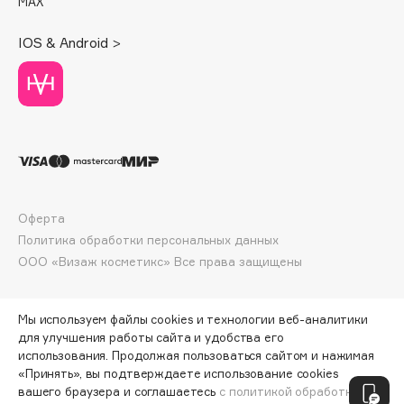
MAX
Deonica
Dessange
IOS & Android >
Dior
Divage
Dolce & Gabbana
Dolomit
Dorco
DP Daily Perfection
Dr. Vranjes Firenze
Оферта
Dr.Althea
Политика обработки персональных данных
ООО «Визаж косметикс» Все права защищены
Dr.Ceuracle
Dr.Jart+
DSD de Luxe
Мы используем файлы cookies и технологии веб-аналитики
для улучшения работы сайта и удобства его
Dyson
использования. Продолжая пользоваться сайтом и нажимая
«Принять», вы подтверждаете использование cookies
ПО ЗОЛОТОЙ КАРТЕ:
828 ₽
вашего браузера и соглашаетесь
с политикой обработки