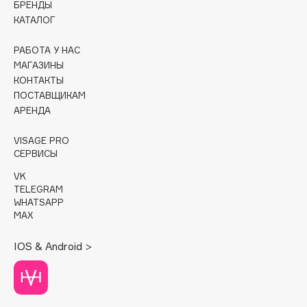
БРЕНДЫ
КАТАЛОГ
Cadence
Capelli Dorati
РАБОТА У НАС
Carbon Theory
МАГАЗИНЫ
КОНТАКТЫ
Carmex
ПОСТАВЩИКАМ
Carolina Herrera
АРЕНДА
Catrice
Celimax
VISAGE PRO
СЕРВИСЫ
Cettua
VK
Chupa Chups
TELEGRAM
Clarette
WHATSAPP
MAX
Clarins
Clarins Precious
НОВИНКА
IOS & Android >
Clinique
Clive Christian
Club De Nuit