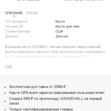
Adele for you
Финал лета
Advante
ЭКСКЛЮЗИВ
ОПИСАНИЕ
БРЕНД
1 АВГ - 31 АВГ
Aesop
Тип продукта
Кисти
Age Stop
Тип кистей
Кисти для глаз
ЭКСКЛЮЗИВ
Страна бренда
США
AHFA Cosmetics
Для кого
Для нее
Ajmal
Большая кисть №240S с мягким ворсом закругленной
Alix Avien
формы идеально наносит тени для век и растушевывает
Allies of Skin
их. Профессиональные кисти для макияжа M∙A∙C
AMAN
изготовлены вручную из материалов высшего качества,
оснащены деревянными ручками и ободками из
ЕЩЁ
Amina Daudova Brushes
никелированной латуни.
Amouage
Amuleto Di Casa
Бесплатная доставка от 1500 ₽
Angiopharm
ЭКСКЛЮЗИВ
Карта 10% всем зарегистрированным пользователям
Annbeauty
Скидка 500 ₽ по промокоду VISAGEHALL на первый
Anua
заказ
Только сертифицированные товары
Apadent