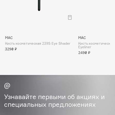
B
Babor
Baffy
Balmain Hair Couture
ЭКСКЛЮЗИВ
Banderas
MAC
MAC
Кисть косметическая 239S Eye Shader
Кисть косметическая 
Basicare
Eyeliner
3290 ₽
Batiste
2490 ₽
Beauty Bomb
Beauty Pati
Beautyblades
НОВИНКА
beautyblender
Bebble
Beverly Hills Polo Club
Узнавайте первыми об акциях и
Biodance
специальных предложениях
Bioderma