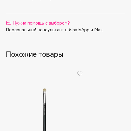
Apagard
Aravia Professional
Нужна помощь с выбором?
Arcadia
Персональный консультант в WhatsApp и Max
Archetype
Architect Demidoff
ARIVE MAKEUP
Похожие товары
Art&Fact
Art-Visage
Artdeco
Astra
Atelier Rebul
Augustinus Bader
Aveda
Avene