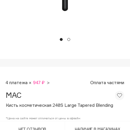
Подарки
Tom Ford
HFC
Для дома
Angiopharm
Техника
KIKO Milano
Estée Lauder
Clarins
0 - 9
100BON
4 платежа ×
947 ₽
>
Оплата частями
22|11
MAC
A
Кисть косметическая 240S Large Tapered Blending
Acqua di Parma
*Цена на сайте может отличаться от цены в офлайн
Acque di Italia
НЕТ ОТЗЫВОВ
НАЛИЧИЕ В МАГАЗИНАХ