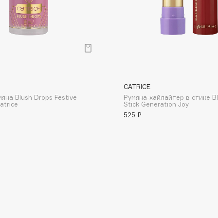
Consly
CATRICE
Corimo
яна Blush Drops Festive
Румяна-хайлайтер в стике Bl
CosRX
atrice
Stick Generation Joy
525 ₽
Cottolina
Crescina
Cunzite
Curaprox