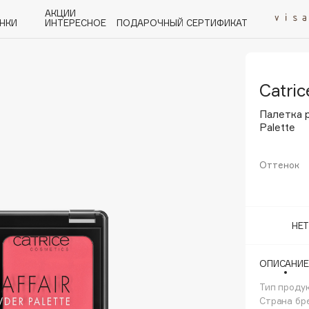
АКЦИИ
НКИ
ИНТЕРЕСНОЕ
ПОДАРОЧНЫЙ СЕРТИФИКАТ
Catric
P
Q
R
S
T
U
V
W
Y
Z
А - Я
Палетка р
Palette
Оттенок
Angiopharm
KIKO Milano
НЕ
Estée Lauder
Clarins
ОПИСАНИЕ
Тип проду
Страна бр