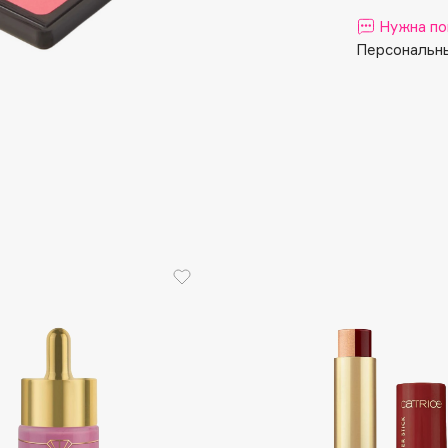
Aveda
Нужна по
Avene
Персональны
Boadicea The Victorious
Bobbi Brown
BOOMSHOP
BORK
Brunello Cucinelli
Bvlgari
by TERRY
BY WISHTREND
Byredo