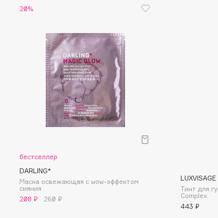
D
20%
d'Alba
Dior
DABO
Divage
DARLING*
Dolce & Gabbana
Darphin
Dolomit
Davines
Dorco
Deonica
DP Daily Perfection
Dessange
Dr. Vranjes Firenze
E
бестселлер
DARLING*
Eat My
Ella Bartsueva Brushes
LUXVISAGE
Маска освежающая с wow-эффектом
cияния
Тинт для гу
Ecolatier
EMBRACE Haircare
Complex
208 ₽
260 ₽
Ecotools
Emmanuelle Jane
443 ₽
EGG
Enough