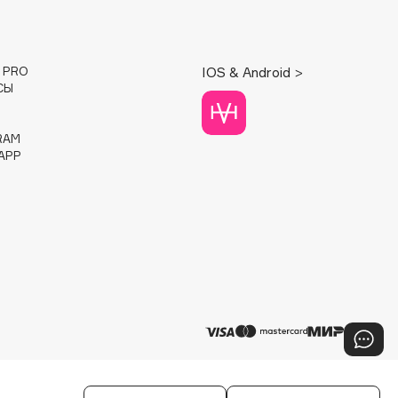
E PRO
IOS & Android >
СЫ
RAM
APP