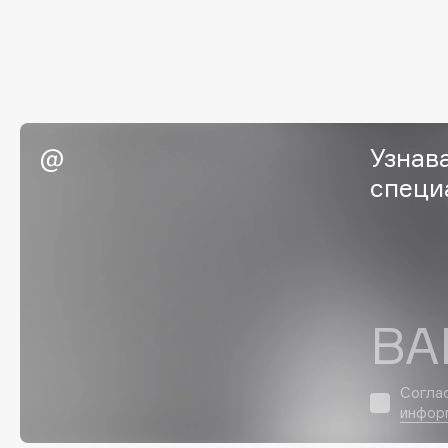
EGIA
EpilProfi
Eigshow
Erborian
Elemis
Essence
Elian Russia
Essential Parfums Paris
Elie Saab
Estrâde
Узнав
специ
F
FANE
Flipper
Farmstay
FLOEMA
ВА
Felce Azzurra
Floraïku
Fillerina
Forlle'd
ЭКСКЛЮЗИВ
Согла
Fiona Franchimon
инфор