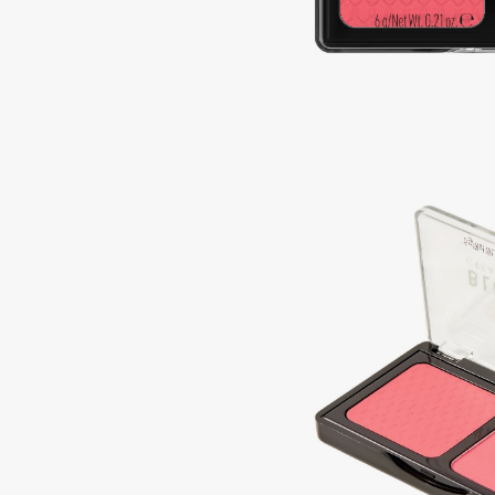
Подарки
0 - 9
Для дома
100BON
22|11
Техника
A
Acqua di Parma
Amina Daudova Brushes
Acque di Italia
Amouage
Adele for you
Amuleto Di Casa
Advante
Angiopharm
ЭКСКЛЮЗИВ
ЭКСКЛЮЗИВ
Aesop
Annbeauty
Age Stop
Anua
ЭКСКЛЮЗИВ
Apadent
AHFA Cosmetics
Apagard
Ajmal