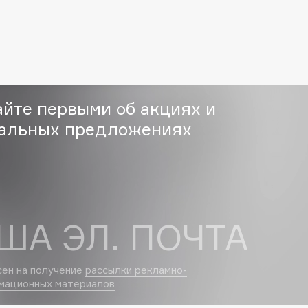
Eva Mosaic
Ex Nihilo
EXOARI L
айте первыми об акциях и
альных предложениях
Fragrance Du Bois
Frederic Malle
ША ЭЛ. ПОЧТА
Frudia
Funny Organix
сен на получение
рассылки рекламно-
мационных материалов