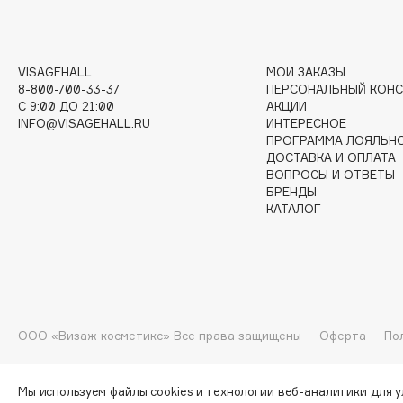
G
VISAGEHALL
МОИ ЗАКАЗЫ
Garnier
Giardino Magico
8-800-700-33-37
ПЕРСОНАЛЬНЫЙ КОНС
Gecko
Gillette
C 9:00 ДО 21:00
АКЦИИ
INFO@VISAGEHALL.RU
ИНТЕРЕСНОЕ
Geltek
Givenchy
ПРОГРАММА ЛОЯЛЬН
Genosys
Global Keratin
ДОСТАВКА И ОПЛАТА
ЭКСКЛЮЗИВ
ВОПРОСЫ И ОТВЕТЫ
Global White
Geomar
БРЕНДЫ
КАТАЛОГ
H
Hadat Cosmetics
HELIBEAUTY
ООО «Визаж косметикс» Все права защищены
Оферта
По
Hamis
Hempz
Hapica
HFC
Мы используем файлы cookies и технологии веб-аналитики для 