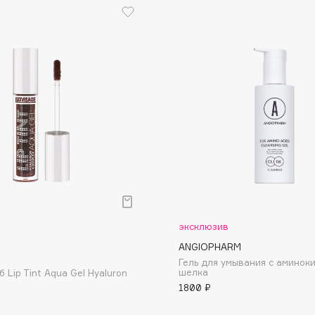
Dr.Althea
Dr.Ceuracle
Dr.Jart+
DSD de Luxe
Dyson
эксклюзив
ANGIOPHARM
Estée Lauder
Гель для умывания с аминок
шелка
б Lip Tint Aqua Gel Hyaluron
Etat Pur
1800 ₽
Etude House
Etude organix