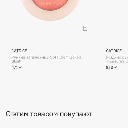
BLOME
C
Cadence
Chupa Chups
CATRICE
CATRICE
Capelli Dorati
Clarette
Румяна запеченные Soft Glam Baked
Жидкие рум
Carbon Theory
Clarins
Blush
Treasures C
471 ₽
830 ₽
Carmex
Clarins Precious
Carolina Herrera
Clinique
Catrice
Clive Christian
Celimax
Club De Nuit
Cettua
Collagenina
С этим товаром покупают