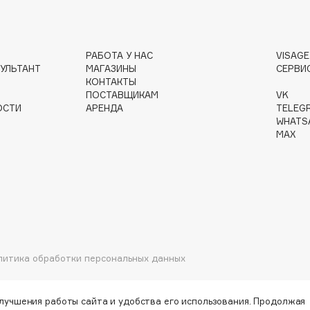
РАБОТА У НАС
VISAG
Gourmandise
УЛЬТАНТ
МАГАЗИНЫ
СЕРВИ
Grace Day
КОНТАКТЫ
ПОСТАВЩИКАМ
VK
Guerlain
ОСТИ
АРЕНДА
TELEG
Guess
WHATS
MAX
Holika Holika
литика обработки персональных данных
Holly Polly
Holy Land
улучшения работы сайта и удобства его использования. Продолжая