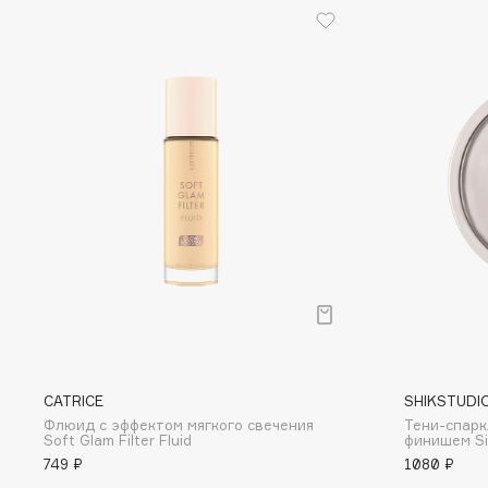
EGIA
EpilProfi
Eigshow
Erborian
Elemis
Essence
Elian Russia
Essential Parfums Paris
Elie Saab
Estrâde
F
FANE
Flipper
Farmstay
FLOEMA
Felce Azzurra
Floraïku
Fillerina
Forlle'd
CATRICE
SHIKSTUDI
ЭКСКЛЮЗИВ
Флюид с эффектом мягкого свечения
Тени-спарк
Fiona Franchimon
Soft Glam Filter Fluid
финишем Si
749 ₽
1080 ₽