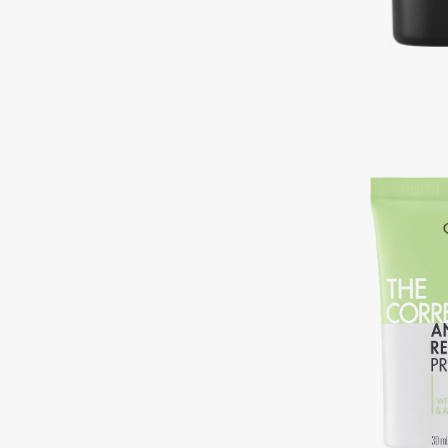
Подарки
0 - 9
Для дома
100BON
22|11
Техника
A
Acqua di Parma
Amina Daudova Brushes
Acque di Italia
Amouage
Adele for you
Amuleto Di Casa
Advante
Angiopharm
ЭКСКЛЮЗИВ
ЭКСКЛЮЗИВ
Aesop
Annbeauty
Age Stop
Anua
ЭКСКЛЮЗИВ
Apadent
AHFA Cosmetics
Apagard
Ajmal