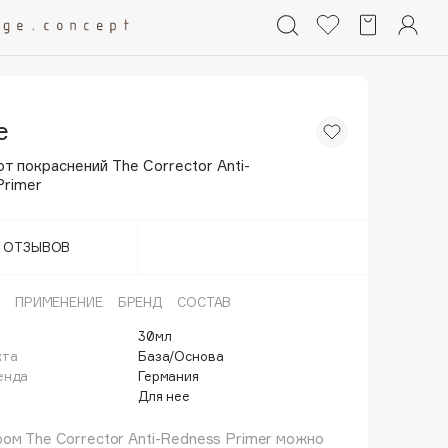
e
т покраснений The Corrector Anti-
Primer
Т ОТЗЫВОВ
ПРИМЕНЕНИЕ
БРЕНД
СОСТАВ
30мл
кта
База/Основа
енда
Германия
Для нее
ом The Corrector Anti-Redness Primer можно