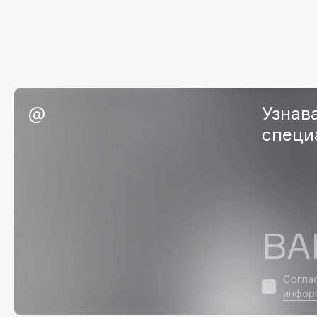
G
Garnier
Giardino Magico
Gecko
Gillette
Geltek
Givenchy
Узнав
Genosys
Global Keratin
ЭКСКЛЮЗИВ
специ
Global White
Geomar
H
ВА
Hadat Cosmetics
HELIBEAUTY
Hamis
Hempz
Согла
Hapica
HFC
инфор