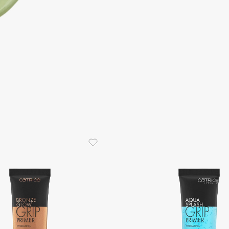
Consly
Corimo
CosRX
Cottolina
Crescina
Cunzite
Curaprox