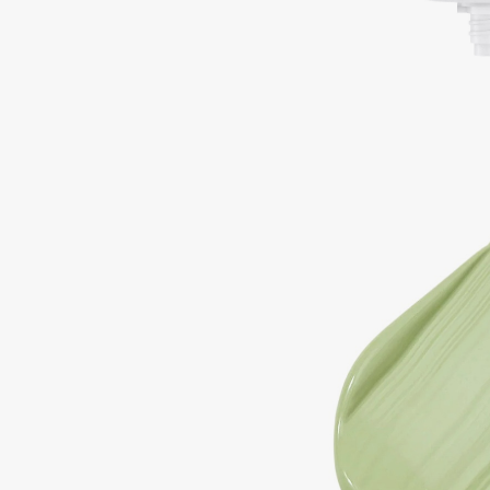
Aravia Professional
Alix Avien
Arcadia
Allies of Skin
Archetype
AMAN
B
Babor
beautyblender
Baffy
Bebble
Balmain Hair Couture
Beverly Hills Polo Club
ЭКСКЛЮЗИВ
Biodance
Banderas
Bioderma
Basicare
Biomed
Batiste
Biorepair
Beauty Bomb
Blanx
Beauty Pati
Blistex
Beautyblades
НОВИНКА