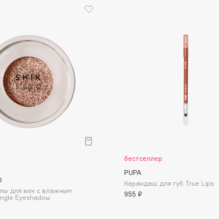
Eva Mosaic
Ex Nihilo
EXOARI L
Fragrance Du Bois
Frederic Malle
бестселлер
Frudia
PUPA
Funny Organix
O
Карандаш для губ True Lips
лы для век с влажным
955 ₽
ngle Eyeshadow