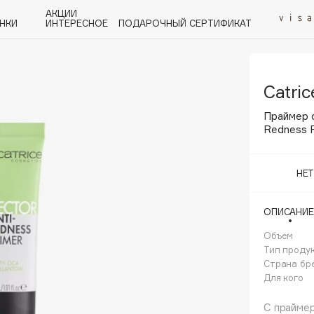
АКЦИИ
НКИ
ИНТЕРЕСНОЕ
ПОДАРОЧНЫЙ СЕРТИФИКАТ
Catric
P
Q
R
S
T
U
V
W
Y
Z
А - Я
Праймер о
Redness 
НЕ
Angiopharm
ОПИСАНИЕ
KIKO Milano
Объем
Estée Lauder
Тип проду
Clarins
Страна бр
Для кого
С праймер