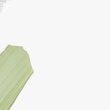
Aveda
Avene
Boadicea The Victorious
Bobbi Brown
BOOMSHOP
BORK
Brunello Cucinelli
Bvlgari
by TERRY
BY WISHTREND
Byredo