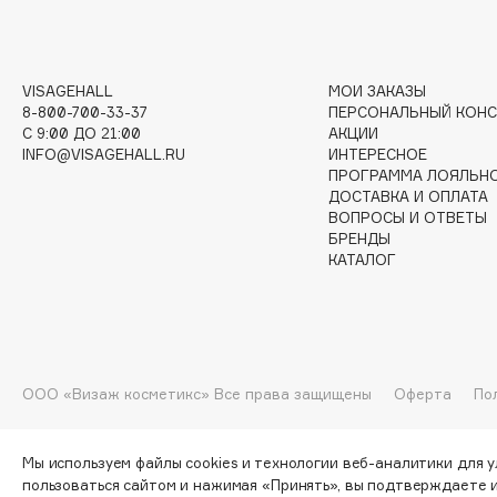
I
VISAGEHALL
МОИ ЗАКАЗЫ
8-800-700-33-37
ПЕРСОНАЛЬНЫЙ КОНС
I Love My Hair
INGLOT
C 9:00 ДО 21:00
АКЦИИ
INFO@VISAGEHALL.RU
ИНТЕРЕСНОЕ
Iceberg
Initio
ПРОГРАММА ЛОЯЛЬН
Icon Skin
Insight Professional
ДОСТАВКА И ОПЛАТА
ВОПРОСЫ И ОТВЕТЫ
Influence Beauty
Institut Esthederm
БРЕНДЫ
КАТАЛОГ
J
James Read
Janeke
ООО «Визаж косметикс» Все права защищены
Оферта
По
Jan Marini
Jimmy Choo
ЭКСКЛЮЗИВ
JMsolution
Jane Iredale
Мы используем файлы cookies и технологии веб-аналитики для 
пользоваться сайтом и нажимая «Принять», вы подтверждаете 