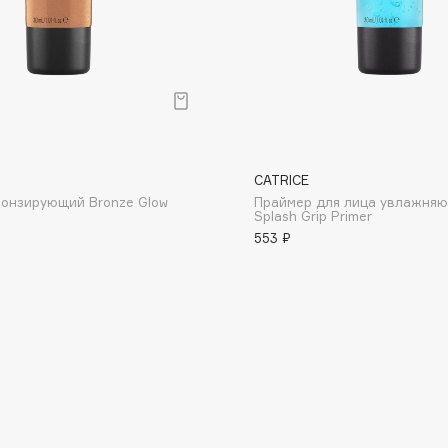
Dr.Althea
Dr.Ceuracle
Dr.Jart+
DSD de Luxe
Dyson
CATRICE
онзирующий Bronze Glow
Праймер для лица увлажня
Splash Grip Primer
553 ₽
Estée Lauder
Etat Pur
Etude House
Etude organix