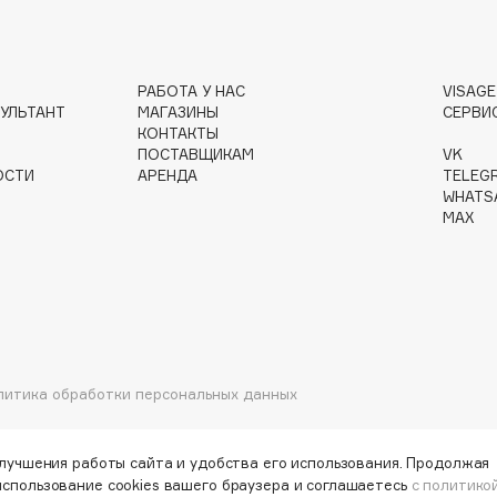
РАБОТА У НАС
VISAG
УЛЬТАНТ
МАГАЗИНЫ
СЕРВИ
Institute Estelare
КОНТАКТЫ
ПОСТАВЩИКАМ
VK
Instytutum
ОСТИ
АРЕНДА
TELEG
invisibobble
WHATS
MAX
IS Clinical
Jo Malone London
литика обработки персональных данных
Juliette Has A Gun
Juvena
улучшения работы сайта и удобства его использования. Продолжая
использование cookies вашего браузера и соглашаетесь
с политико