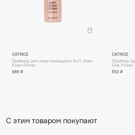
D
d'Alba
Dior
DABO
Divage
DARLING*
Dolce & Gabbana
Darphin
Dolomit
Davines
Dorco
CATRICE
CATRICE
Deonica
DP Daily Perfection
Праймер для лица пенящийся Soft Glam
Праймер бр
Foam Primer
Grip Primer
Dessange
Dr. Vranjes Firenze
689 ₽
553 ₽
E
Eat My
Ella Bartsueva Brushes
Ecolatier
EMBRACE Haircare
С этим товаром покупают
Ecotools
Emmanuelle Jane
EGG
Enough