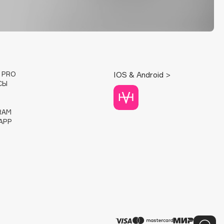
E PRO
IOS & Android >
СЫ
RAM
APP