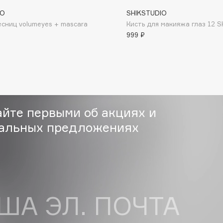
NO
SHIKSTUDIO
есниц volumeyes + mascara
Кисть для макияжа глаз 12 S
999 ₽
Gourmandise
Grace Day
Guerlain
Guess
айте первыми об акциях и
альных предложениях
Holika Holika
Holly Polly
Holy Land
ША ЭЛ. ПОЧТА