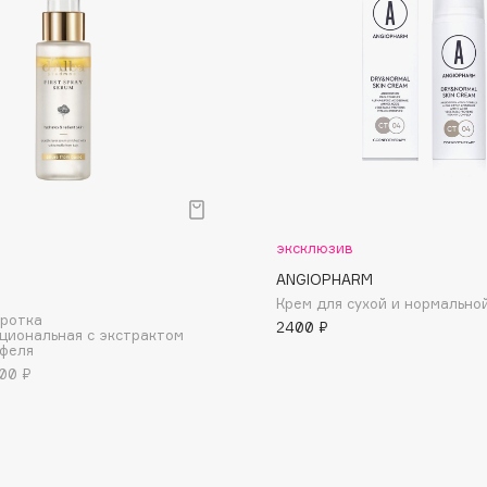
Dr.Althea
Dr.Ceuracle
Dr.Jart+
DSD de Luxe
Dyson
эксклюзив
ANGIOPHARM
Крем для сухой и нормально
оротка
2400 ₽
циональная с экстрактом
юфеля
00 ₽
Estrâde
Estée Lauder
Etat Pur
Etude House