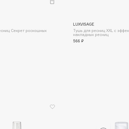
LUXVISAGE
есниц Секрет роскошных
Тушь для ресниц XXL с эффе
накладных ресниц
566 ₽
Consly
Corimo
CosRX
Cottolina
Crescina
Cunzite
Curaprox