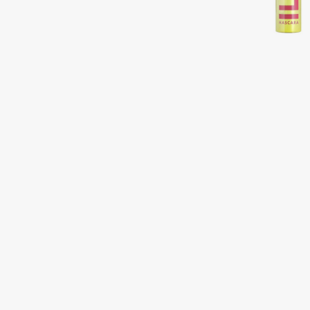
Подарки
0 - 9
Для дома
100BON
22|11
Техника
A
Acqua di Parma
Amina Daudova Brushes
Acque di Italia
Amouage
Adele for you
Amuleto Di Casa
Advante
Angiopharm
ЭКСКЛЮЗИВ
ЭКСКЛЮЗИВ
Aesop
Annbeauty
Age Stop
Anua
ЭКСКЛЮЗИВ
Apadent
AHFA Cosmetics
Apagard
Ajmal