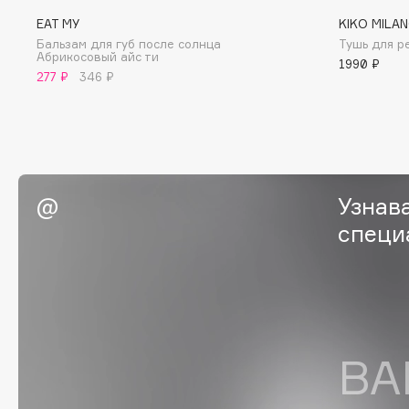
G
EAT MY
KIKO MILA
Бальзам для губ после солнца
Тушь для р
Абрикосовый айс ти
1990 ₽
Garnier
Giardino Magico
277 ₽
346 ₽
Gecko
Gillette
Geltek
Givenchy
Genosys
Global Keratin
ЭКСКЛЮЗИВ
Global White
Geomar
Узнав
специ
H
Hadat Cosmetics
HELIBEAUTY
Hamis
Hempz
Hapica
HFC
ВА