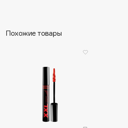
Aravia Professional
Alix Avien
Arcadia
Allies of Skin
Archetype
AMAN
Похожие товары
B
Babor
beautyblender
Baffy
Bebble
Balmain Hair Couture
Beverly Hills Polo Club
ЭКСКЛЮЗИВ
Biodance
Banderas
Bioderma
Basicare
Biomed
Batiste
Biorepair
Beauty Bomb
Blanx
Beauty Pati
Blistex
Beautyblades
НОВИНКА