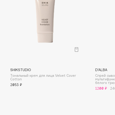
D
d'Alba
Dior
DABO
Divage
DARLING*
Dolce & Gabbana
Darphin
Dolomit
Davines
Dorco
Deonica
DP Daily Perfection
Dessange
Dr. Vranjes Firenze
SHIKSTUDIO
D'ALBA
Тональный крем для лица Velvet Cover
Спрей сыв
Cotton
мультифунк
E
белого тр
2053 ₽
1200 ₽
24
Eat My
Ella Bartsueva Brushes
Ecolatier
EMBRACE Haircare
Ecotools
Emmanuelle Jane
EGIA
Enough