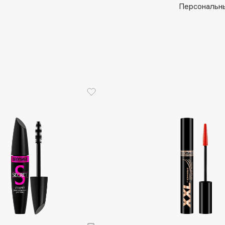
Aveda
Персональны
Avene
Boadicea The Victorious
Bobbi Brown
BOOMSHOP
BORK
Brunello Cucinelli
Bvlgari
by TERRY
BY WISHTREND
Byredo