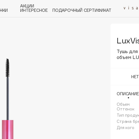
АКЦИИ
НКИ
ИНТЕРЕСНОЕ
ПОДАРОЧНЫЙ СЕРТИФИКАТ
LuxVi
P
Q
R
S
T
U
V
W
Y
Z
А - Я
Тушь для
объем L
НЕ
Angiopharm
ОПИСАНИЕ
KIKO Milano
Объем
Estée Lauder
Оттенок
Clarins
Тип проду
Страна бр
Для кого