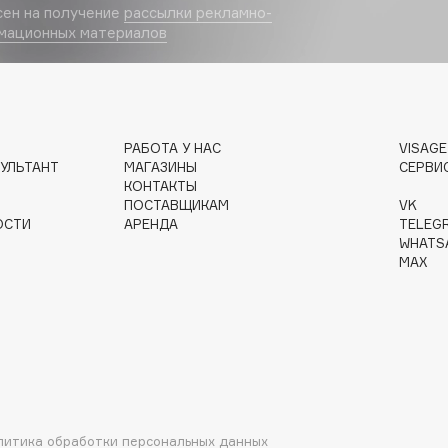
сен на получение
рассылки рекламно-
мационных материалов
Institute Estelare
Instytutum
РАБОТА У НАС
VISAG
invisibobble
УЛЬТАНТ
МАГАЗИНЫ
СЕРВИ
IS Clinical
КОНТАКТЫ
ПОСТАВЩИКАМ
VK
ОСТИ
АРЕНДА
TELEG
WHATS
MAX
Jo Malone London
Juliette Has A Gun
Juvena
литика обработки персональных данных