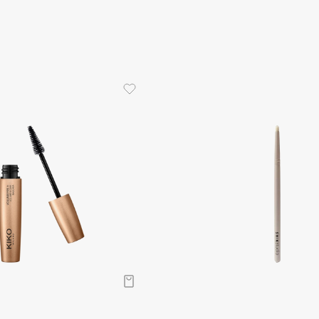
Etude organix
Eva Mosaic
Ex Nihilo
EXOARI L
Fragrance Du Bois
Frederic Malle
Frudia
Funny Organix