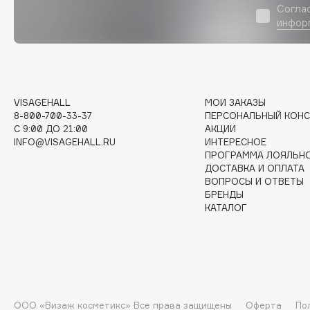
Согла
инфор
I
I Love My Hair
INGLOT
Iceberg
Initio
VISAGEHALL
МОИ ЗАКАЗЫ
Icon Skin
Insight Professional
8-800-700-33-37
ПЕРСОНАЛЬНЫЙ КОНС
Influence Beauty
Institut Esthederm
C 9:00 ДО 21:00
АКЦИИ
INFO@VISAGEHALL.RU
ИНТЕРЕСНОЕ
ПРОГРАММА ЛОЯЛЬН
ДОСТАВКА И ОПЛАТА
ВОПРОСЫ И ОТВЕТЫ
БРЕНДЫ
J
КАТАЛОГ
James Read
Janeke
Jan Marini
Jimmy Choo
ЭКСКЛЮЗИВ
JMsolution
Jane Iredale
ООО «Визаж косметикс» Все права защищены
Оферта
По