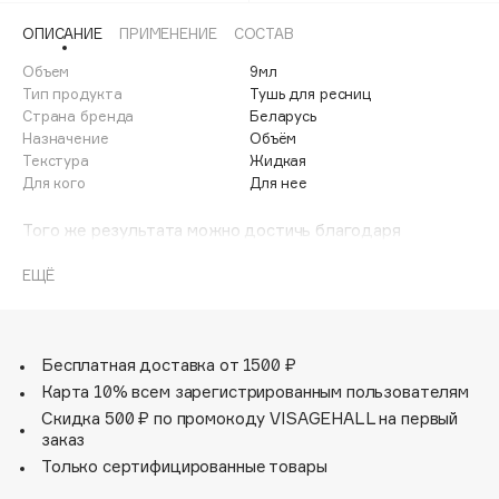
Adele for you
ОПИСАНИЕ
ПРИМЕНЕНИЕ
СОСТАВ
Финал лета
Advante
ЭКСКЛЮЗИВ
Объем
9мл
1 АВГ - 31 АВГ
Aesop
Тип продукта
Тушь для ресниц
Age Stop
Страна бренда
Беларусь
ЭКСКЛЮЗИВ
Назначение
Объём
AHFA Cosmetics
Текстура
Жидкая
Ajmal
Для кого
Для нее
Alix Avien
Того же результата можно достичь благодаря
Allies of Skin
магическому сочетанию туши и инновационной щеточки.
AMAN
Потрясающий результат уже с первого нанесения:
ЕЩЁ
длина, объем, изящный изгиб ресниц!
Amina Daudova Brushes
Amouage
Бесплатная доставка от 1500 ₽
Amuleto Di Casa
Карта 10% всем зарегистрированным пользователям
Angiopharm
ЭКСКЛЮЗИВ
Скидка 500 ₽ по промокоду VISAGEHALL на первый
Annbeauty
заказ
Anua
Только сертифицированные товары
Apadent