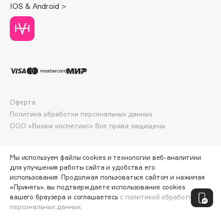
IOS & Android >
Deonica
Dessange
Dior
Divage
Dolce & Gabbana
Dolomit
Dorco
Оферта
DP Daily Perfection
Политика обработки персональных данных
Dr. Vranjes Firenze
ООО «Визаж косметикс» Все права защищены
Dr.Althea
Dr.Ceuracle
Мы используем файлы cookies и технологии веб-аналитики
Dr.Jart+
для улучшения работы сайта и удобства его
DSD de Luxe
использования. Продолжая пользоваться сайтом и нажимая
Dyson
«Принять», вы подтверждаете использование cookies
ПО ЗОЛОТОЙ КАРТЕ:
464 ₽
вашего браузера и соглашаетесь
с политикой обработки
персональных данных.
ДОБАВИТЬ В КОРЗИНУ
515 ₽