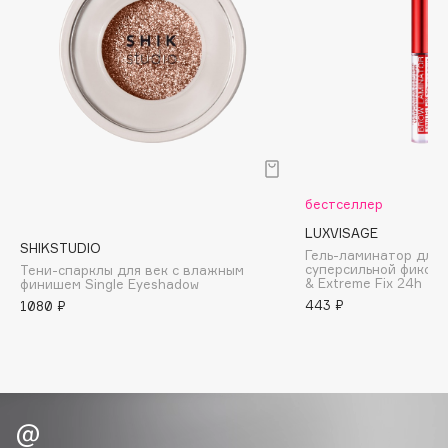
Biomed
Biorepair
Blanx
Blistex
BLOME
Boadicea The Victorious
Bobbi Brown
BOOMSHOP
бестселлер
BORK
LUXVISAGE
SHIKSTUDIO
Гель-ламинатор для 
Brunello Cucinelli
суперсильной фиксац
Тени-спарклы для век с влажным
& Extreme Fix 24h
финишем Single Eyeshadow
Bvlgari
443 ₽
1080 ₽
by TERRY
BY WISHTREND
Byredo
C