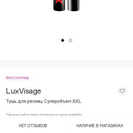
Подарки
Tom Ford
HFC
Для дома
Angiopharm
Техника
KIKO Milano
Estée Lauder
Clarins
0 - 9
бестселлер
100BON
22|11
LuxVisage
Тушь для ресниц Cуперобъем XXL
A
*Цена на сайте может отличаться от цены в офлайн
Acqua di Parma
НЕТ ОТЗЫВОВ
НАЛИЧИЕ В МАГАЗИНАХ
Acque di Italia