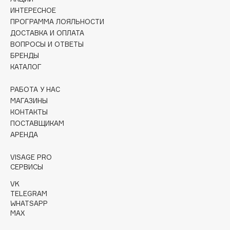
Collagenina
ИНТЕРЕСНОЕ
Consly
ПРОГРАММА ЛОЯЛЬНОСТИ
ДОСТАВКА И ОПЛАТА
Corimo
ВОПРОСЫ И ОТВЕТЫ
CosRX
БРЕНДЫ
Cottolina
КАТАЛОГ
Crescina
РАБОТА У НАС
Cunzite
МАГАЗИНЫ
Curaprox
КОНТАКТЫ
ПОСТАВЩИКАМ
АРЕНДА
D
VISAGE PRO
d'Alba
СЕРВИСЫ
DABO
VK
TELEGRAM
DARLING*
WHATSAPP
Darphin
MAX
Davines