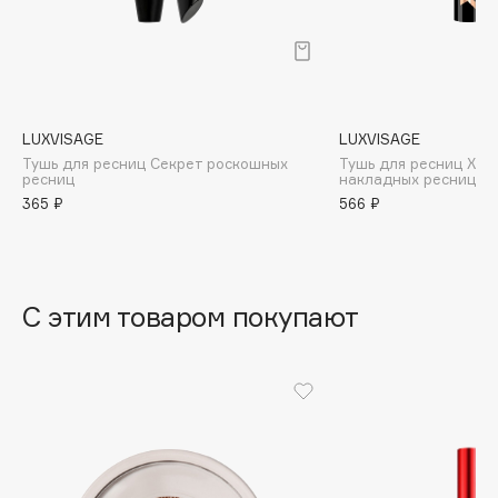
B
Babor
Baffy
Balmain Hair Couture
ЭКСКЛЮЗИВ
LUXVISAGE
LUXVISAGE
Banderas
Тушь для ресниц Секрет роскошных
Тушь для ресниц XXL
ресниц
накладных ресниц
Basicare
365 ₽
566 ₽
Batiste
Beauty Bomb
Beauty Pati
С этим товаром покупают
Beautyblades
НОВИНКА
beautyblender
Bebble
Beverly Hills Polo Club
Biodance
Bioderma