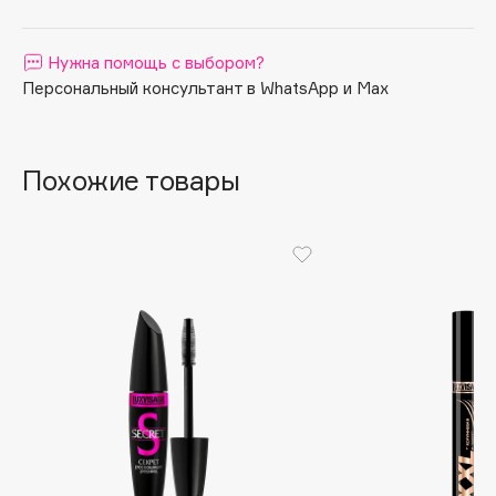
Apagard
Aravia Professional
Нужна помощь с выбором?
Персональный консультант в WhatsApp и Max
Arcadia
Archetype
Architect Demidoff
Похожие товары
ARIVE MAKEUP
Art&Fact
Art-Visage
Artdeco
Astra
Atelier Rebul
Augustinus Bader
Aveda
Avene