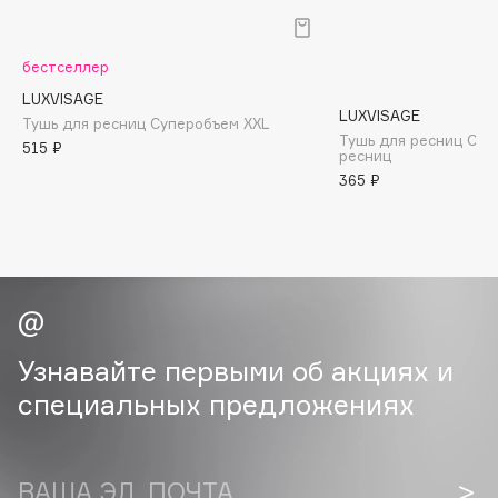
B
Babor
бестселлер
Baffy
LUXVISAGE
LUXVISAGE
Balmain Hair Couture
Тушь для ресниц Cуперобъем XXL
ЭКСКЛЮЗИВ
Тушь для ресниц Сек
515 ₽
ресниц
Banderas
365 ₽
Basicare
Batiste
Beauty Bomb
Beauty Pati
Beautyblades
НОВИНКА
beautyblender
Узнавайте первыми об акциях и
Bebble
специальных предложениях
Beverly Hills Polo Club
Biodance
Bioderma
ВАША ЭЛ. ПОЧТА