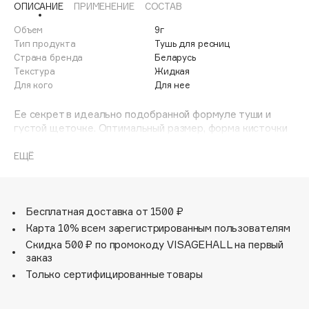
ОПИСАНИЕ
ПРИМЕНЕНИЕ
СОСТАВ
Adele for you
Финал лета
Advante
Объем
9г
ЭКСКЛЮЗИВ
Тип продукта
Тушь для ресниц
1 АВГ - 31 АВГ
Aesop
Страна бренда
Беларусь
Age Stop
Текстура
Жидкая
ЭКСКЛЮЗИВ
Для кого
Для нее
AHFA Cosmetics
Ajmal
Ее секрет в идеально подобранной формуле туши и
густой щеточке. Оптимальный размер, форма кисточки
Alix Avien
и густые щетинки обеспечивают равномерное и
Allies of Skin
быстрое окрашивание ресниц от корней до кончиков.
ЕЩЁ
AMAN
Тушь увеличивает объем и длину, разделяет реснички.
Amina Daudova Brushes
Amouage
Бесплатная доставка от 1500 ₽
Amuleto Di Casa
Карта 10% всем зарегистрированным пользователям
Скидка 500 ₽ по промокоду VISAGEHALL на первый
Angiopharm
ЭКСКЛЮЗИВ
заказ
Annbeauty
Только сертифицированные товары
Anua
Apadent