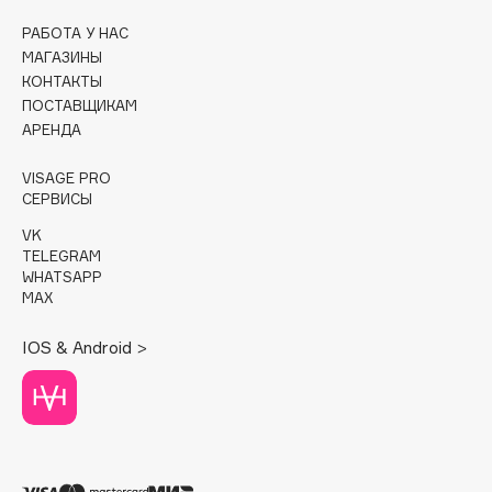
РАБОТА У НАС
Cadence
МАГАЗИНЫ
Capelli Dorati
КОНТАКТЫ
Carbon Theory
ПОСТАВЩИКАМ
АРЕНДА
Carmex
Carolina Herrera
VISAGE PRO
Catrice
СЕРВИСЫ
Celimax
VK
Cettua
TELEGRAM
WHATSAPP
Chupa Chups
MAX
Clarette
IOS & Android >
Clarins
Clarins Precious
НОВИНКА
Clinique
Clive Christian
Club De Nuit