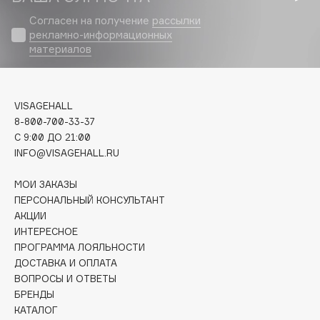
Biomed
Согласен на получение
рассылки
Biorepair
рекламно-информационных
Blanx
материалов
Blistex
BLOME
Boadicea The Victorious
VISAGEHALL
8-800-700-33-37
Bobbi Brown
C 9:00 ДО 21:00
BOOMSHOP
INFO@VISAGEHALL.RU
BORK
Brunello Cucinelli
МОИ ЗАКАЗЫ
ПЕРСОНАЛЬНЫЙ КОНСУЛЬТАНТ
Bvlgari
АКЦИИ
by TERRY
ИНТЕРЕСНОЕ
BY WISHTREND
ПРОГРАММА ЛОЯЛЬНОСТИ
ДОСТАВКА И ОПЛАТА
Byredo
ВОПРОСЫ И ОТВЕТЫ
БРЕНДЫ
КАТАЛОГ
C