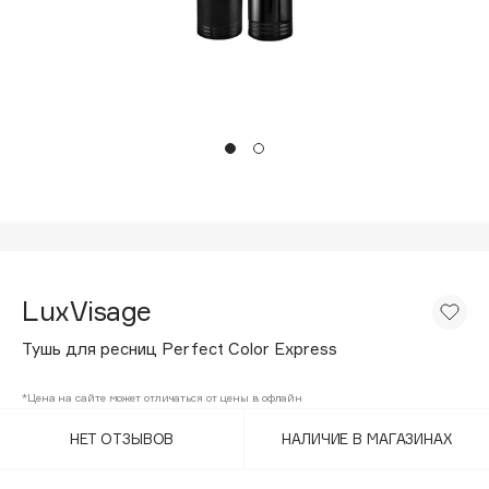
Подарки
Tom Ford
HFC
Для дома
Angiopharm
Техника
KIKO Milano
Estée Lauder
Clarins
0 - 9
100BON
LuxVisage
22|11
Тушь для ресниц Perfect Color Express
A
*Цена на сайте может отличаться от цены в офлайн
НЕТ ОТЗЫВОВ
НАЛИЧИЕ В МАГАЗИНАХ
Acqua di Parma
Acque di Italia