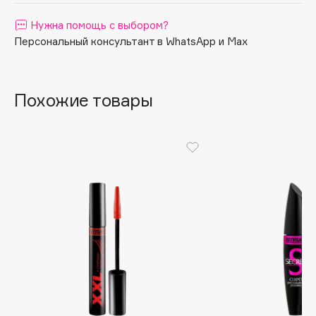
Apagard
Нужна помощь с выбором?
Aravia Professional
Персональный консультант в WhatsApp и Max
Arcadia
Archetype
Похожие товары
Architect Demidoff
ARIVE MAKEUP
Art&Fact
Art-Visage
Artdeco
Astra
Atelier Rebul
Augustinus Bader
Aveda
Avene