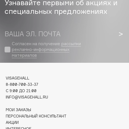
Узнавайте первыми об акциях и
специальных предложениях
Cadence
Capelli Dorati
Carbon Theory
ВАША ЭЛ. ПОЧТА
Carmex
Carolina Herrera
Согласен на получение
рассылки
рекламно-информационных
Catrice
материалов
Celimax
Cettua
Chupa Chups
VISAGEHALL
Clarette
8-800-700-33-37
C 9:00 ДО 21:00
Clarins
INFO@VISAGEHALL.RU
Clarins Precious
Clinique
МОИ ЗАКАЗЫ
Clive Christian
ПЕРСОНАЛЬНЫЙ КОНСУЛЬТАНТ
АКЦИИ
Club De Nuit
ИНТЕРЕСНОЕ