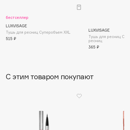
B
Babor
бестселлер
Baffy
LUXVISAGE
LUXVISAGE
Balmain Hair Couture
Тушь для ресниц Cуперобъем XXL
ЭКСКЛЮЗИВ
Тушь для ресниц Сек
515 ₽
ресниц
Banderas
365 ₽
Basicare
Batiste
Beauty Bomb
Beauty Pati
С этим товаром покупают
Beautyblades
НОВИНКА
beautyblender
Bebble
Beverly Hills Polo Club
Biodance
Bioderma