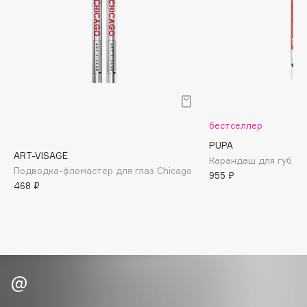
Biomed
Biorepair
Blanx
Blistex
BLOME
Boadicea The Victorious
Bobbi Brown
бестселлер
BOOMSHOP
PUPA
ART-VISAGE
BORK
Карандаш для губ Tru
Подводка-фломастер для глаз Chicago
955 ₽
Brunello Cucinelli
468 ₽
Bvlgari
by TERRY
BY WISHTREND
Byredo
C