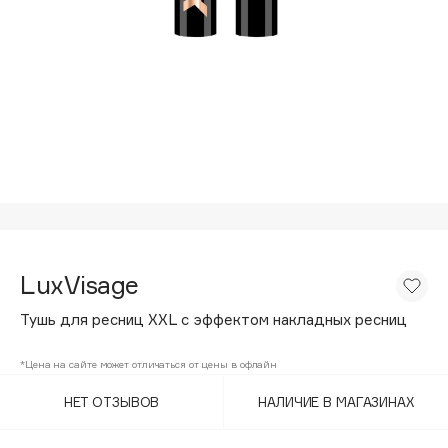
Подарки
Tom Ford
HFC
Для дома
Angiopharm
Техника
KIKO Milano
Estée Lauder
Clarins
0 - 9
100BON
LuxVisage
22|11
Тушь для ресниц XXL с эффектом накладных ресниц
A
*Цена на сайте может отличаться от цены в офлайн
НЕТ ОТЗЫВОВ
НАЛИЧИЕ В МАГАЗИНАХ
Acqua di Parma
Acque di Italia