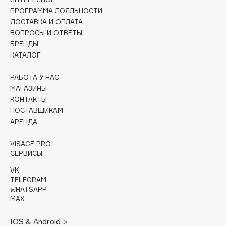
Collagenina
ПРОГРАММА ЛОЯЛЬНОСТИ
Consly
ДОСТАВКА И ОПЛАТА
ВОПРОСЫ И ОТВЕТЫ
Corimo
БРЕНДЫ
CosRX
КАТАЛОГ
Cottolina
Crescina
РАБОТА У НАС
МАГАЗИНЫ
Cunzite
КОНТАКТЫ
Curaprox
ПОСТАВЩИКАМ
АРЕНДА
D
VISAGE PRO
СЕРВИСЫ
d'Alba
VK
DABO
TELEGRAM
WHATSAPP
DARLING*
MAX
Darphin
Davines
IOS & Android >