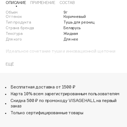
ОПИСАНИЕ
ПРИМЕНЕНИЕ
СОСТАВ
Adele for you
Финал лета
Advante
Объем
9г
ЭКСКЛЮЗИВ
Оттенок
Коричневый
1 АВГ - 31 АВГ
Aesop
Тип продукта
Тушь для ресниц
Страна бренда
Беларусь
Age Stop
ЭКСКЛЮЗИВ
Текстура
Жидкая
AHFA Cosmetics
Для кого
Для нее
Ajmal
Идеальное сочетание туши и инновационной щеточки
Alix Avien
позволяет добиться эффекта объема и длины на любых
Allies of Skin
ресницах.
ЕЩЁ
AMAN
Тушь XXL с эффектом накладных ресниц легко и
Amina Daudova Brushes
равномерно прокрашивает каждую ресничку, удлиняет и
разделяет.
Amouage
Бесплатная доставка от 1500 ₽
Никаких комочков!
Amuleto Di Casa
Карта 10% всем зарегистрированным пользователям
Скидка 500 ₽ по промокоду VISAGEHALL на первый
Angiopharm
Легкая кремовая текстура туши с эффектом
ЭКСКЛЮЗИВ
заказ
наслаивания увеличивает объем и длину ресниц с
Annbeauty
Только сертифицированные товары
каждым взмахом щеточки. Материал щеточки: силикон.
Anua
Apadent