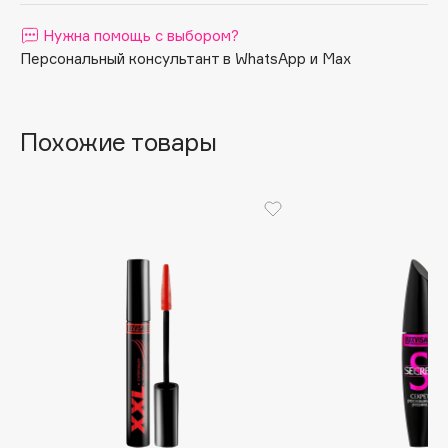
Apagard
Нужна помощь с выбором?
Aravia Professional
Персональный консультант в WhatsApp и Max
Arcadia
Archetype
Похожие товары
Architect Demidoff
ARIVE MAKEUP
Art&Fact
Art-Visage
Artdeco
Astra
Atelier Rebul
Augustinus Bader
Aveda
Avene