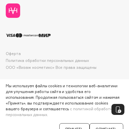
Deonica
Dessange
Dior
Divage
Dolce & Gabbana
Dolomit
Dorco
Оферта
DP Daily Perfection
Политика обработки персональных данных
ООО «Визаж косметикс» Все права защищены
Dr. Vranjes Firenze
Dr.Althea
Dr.Ceuracle
Мы используем файлы cookies и технологии веб-аналитики
для улучшения работы сайта и удобства его
Dr.Jart+
использования. Продолжая пользоваться сайтом и нажимая
DSD de Luxe
«Принять», вы подтверждаете использование cookies
ПО ЗОЛОТОЙ КАРТЕ:
509 ₽
Dyson
вашего браузера и соглашаетесь
с политикой обработки
персональных данных.
ДОБАВИТЬ В КОРЗИНУ
566 ₽