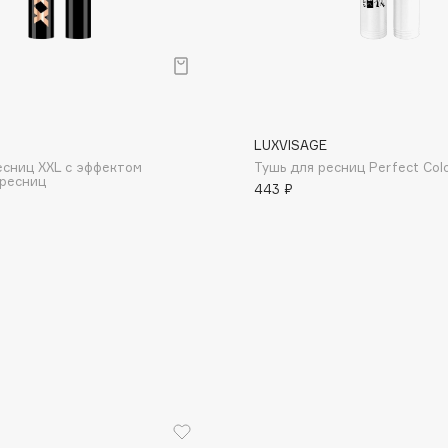
LUXVISAGE
Consly
есниц XXL с эффектом
Тушь для ресниц Perfect Col
ресниц
Corimo
443 ₽
CosRX
Cottolina
Crescina
Cunzite
Curaprox