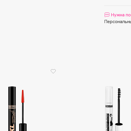
Aveda
Avene
Нужна по
Персональны
Boadicea The Victorious
Bobbi Brown
BOOMSHOP
BORK
Brunello Cucinelli
Bvlgari
by TERRY
BY WISHTREND
Byredo