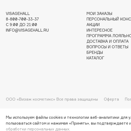
G
VISAGEHALL
МОИ ЗАКАЗЫ
8-800-700-33-37
ПЕРСОНАЛЬНЫЙ КОНС
C 9:00 ДО 21:00
АКЦИИ
Garnier
Giardino Magico
INFO@VISAGEHALL.RU
ИНТЕРЕСНОЕ
Gecko
Gillette
ПРОГРАММА ЛОЯЛЬН
ДОСТАВКА И ОПЛАТА
Geltek
Givenchy
ВОПРОСЫ И ОТВЕТЫ
Genosys
Global Keratin
БРЕНДЫ
ЭКСКЛЮЗИВ
КАТАЛОГ
Global White
Geomar
H
ООО «Визаж косметикс» Все права защищены
Оферта
По
Hadat Cosmetics
HELIBEAUTY
Hamis
Hempz
Мы используем файлы cookies и технологии веб-аналитики для 
Hapica
HFC
пользоваться сайтом и нажимая «Принять», вы подтверждаете 
обработки персональных данных.