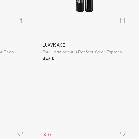
LUXVISAGE
or Веер
Тушь для ресниц Perfect Color Express
443 ₽
55%