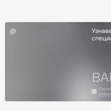
EGIA
EpilProfi
Eigshow
Erborian
Elemis
Essence
Elian Russia
Essential Parfums Paris
Узнав
Elie Saab
Estrâde
специ
F
FANE
Flipper
ВА
Farmstay
FLOEMA
Felce Azzurra
Floraïku
Согла
Fillerina
Forlle'd
ЭКСКЛЮЗИВ
инфор
Fiona Franchimon