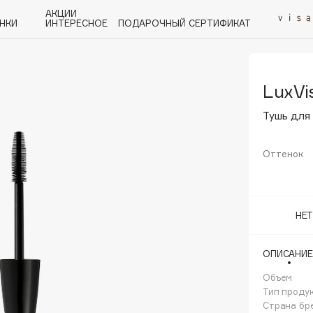
АКЦИИ
НКИ
ИНТЕРЕСНОЕ
ПОДАРОЧНЫЙ СЕРТИФИКАТ
LuxVi
P
Q
R
S
T
U
V
W
Y
Z
А - Я
Тушь для
Оттенок
Angiopharm
НЕ
KIKO Milano
Estée Lauder
ОПИСАНИЕ
Clarins
Объем
Тип проду
Страна бр