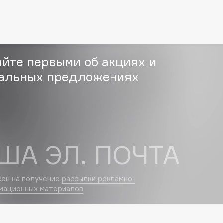
Eva Mosaic
Ex Nihilo
EXOARI L
айте первыми об акциях и
альных предложениях
Fragrance Du Bois
ША ЭЛ. ПОЧТА
Frederic Malle
Frudia
сен на получение
рассылки рекламно-
Funny Organix
мационных материалов