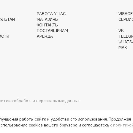
РАБОТА У НАС
VISAG
УЛЬТАНТ
МАГАЗИНЫ
СЕРВИ
КОНТАКТЫ
Gourmandise
ПОСТАВЩИКАМ
VK
Grace Day
ОСТИ
АРЕНДА
TELEG
WHATS
Guerlain
MAX
Guess
литика обработки персональных данных
Holika Holika
Holly Polly
улучшения работы сайта и удобства его использования. Продолжая
Holy Land
использование cookies вашего браузера и соглашаетесь
с политико