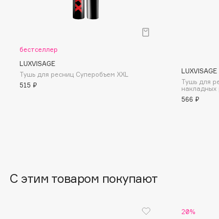
BLOME
бестселлер
C
LUXVISAGE
LUXVISAGE
Тушь для ресниц Cуперобъем XXL
Cadence
Chupa Chups
Тушь для р
515 ₽
накладных 
Capelli Dorati
Clarette
566 ₽
Carbon Theory
Clarins
Carmex
Clarins Precious
Carolina Herrera
Clinique
Catrice
Clive Christian
Celimax
Club De Nuit
Cettua
Collagenina
С этим товаром покупают
20%