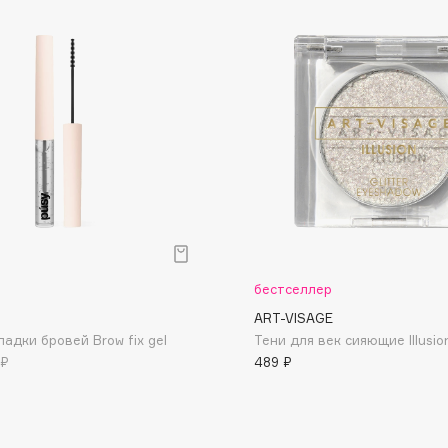
Dr.Althea
Dr.Ceuracle
Dr.Jart+
DSD de Luxe
Dyson
р
бестселлер
ART-VISAGE
ладки бровей Brow fix gel
Тени для век сияющие Illusio
Estée Lauder
 ₽
489 ₽
Etat Pur
Etude House
Etude organix