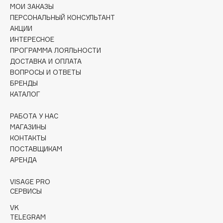
Collagenina
МОИ ЗАКАЗЫ
ПЕРСОНАЛЬНЫЙ КОНСУЛЬТАНТ
Consly
АКЦИИ
Corimo
ИНТЕРЕСНОЕ
CosRX
ПРОГРАММА ЛОЯЛЬНОСТИ
ДОСТАВКА И ОПЛАТА
Cottolina
ВОПРОСЫ И ОТВЕТЫ
Crescina
БРЕНДЫ
Cunzite
КАТАЛОГ
Curaprox
РАБОТА У НАС
МАГАЗИНЫ
D
КОНТАКТЫ
ПОСТАВЩИКАМ
АРЕНДА
d'Alba
DABO
VISAGE PRO
DARLING*
СЕРВИСЫ
Darphin
VK
TELEGRAM
Davines