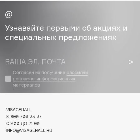
Cadence
Capelli Dorati
Узнавайте первыми об акциях и
Carbon Theory
специальных предложениях
Carmex
Carolina Herrera
Catrice
ВАША ЭЛ. ПОЧТА
Celimax
Согласен на получение
рассылки
Cettua
рекламно-информационных
Chupa Chups
материалов
Clarette
Clarins
Clarins Precious
VISAGEHALL
НОВИНКА
8-800-700-33-37
Clinique
C 9:00 ДО 21:00
Clive Christian
INFO@VISAGEHALL.RU
Club De Nuit