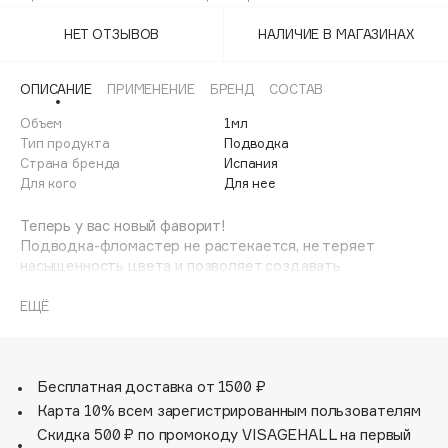
Adele for you
Финал лета
НЕТ ОТЗЫВОВ
НАЛИЧИЕ В МАГАЗИНАХ
Advante
ЭКСКЛЮЗИВ
1 АВГ - 31 АВГ
Aesop
ОПИСАНИЕ
ПРИМЕНЕНИЕ
БРЕНД
СОСТАВ
Age Stop
ЭКСКЛЮЗИВ
Объем
1мл
AHFA Cosmetics
Тип продукта
Подводка
Ajmal
Страна бренда
Испания
Для кого
Для нее
Alix Avien
Allies of Skin
Теперь у вас новый фаворит!
AMAN
Подводка-фломастер не растекается, не теряет
насыщенность цвета и позволяет создавать
Amina Daudova Brushes
безупречные стрелки любой ширины. Без парабенов.
Amouage
Проведите линию вдоль роста ресниц, начиная от
ЕЩЁ
внутреннего уголка глаза к внешнему.
Amuleto Di Casa
Angiopharm
ЭКСКЛЮЗИВ
Бесплатная доставка от 1500 ₽
Annbeauty
Карта 10% всем зарегистрированным пользователям
Anua
Скидка 500 ₽ по промокоду VISAGEHALL на первый
Apadent