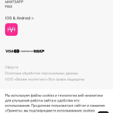
WHATSAPP
Deonica
MAX
Dessange
IOS & Android >
Dior
Divage
Dolce & Gabbana
Dolomit
Dorco
DP Daily Perfection
Dr. Vranjes Firenze
Оферта
Dr.Althea
Политика обработки персональных данных
Dr.Ceuracle
ООО «Визаж косметикс» Все права защищены
Dr.Jart+
DSD de Luxe
Мы используем файлы cookies и технологии веб-аналитики
Dyson
для улучшения работы сайта и удобства его
использования. Продолжая пользоваться сайтом и нажимая
«Принять», вы подтверждаете использование cookies
ПО ЗОЛОТОЙ КАРТЕ:
689 ₽