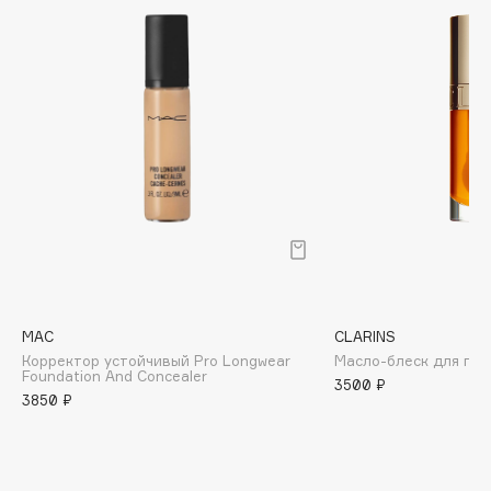
Biomed
Biorepair
Blanx
Blistex
BLOME
Boadicea The Victorious
Bobbi Brown
BOOMSHOP
BORK
Brunello Cucinelli
Bvlgari
MAC
CLARINS
by TERRY
Корректор устойчивый Pro Longwear
Масло-блеск для губ 
BY WISHTREND
Foundation And Concealer
3500 ₽
3850 ₽
Byredo
C