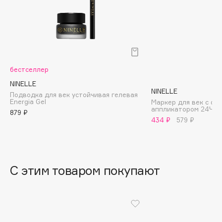
B
Babor
Baffy
Balmain Hair Couture
ЭКСКЛЮЗИВ
бестселлер
Banderas
NINELLE
Basicare
NINELLE
Подводка для век устойчивая гелевая
Batiste
Energia Gel
Маркер для век с фе
аппликатором 24Ч Gr
Beauty Bomb
879 ₽
434 ₽
579 ₽
Beauty Pati
Beautyblades
НОВИНКА
beautyblender
С этим товаром покупают
Bebble
Beverly Hills Polo Club
Biodance
Bioderma