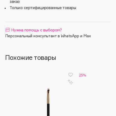
заказ
Apagard
Только сертифицированные товары
Aravia Professional
Arcadia
Archetype
Нужна помощь с выбором?
Architect Demidoff
Персональный консультант в WhatsApp и Max
ARIVE MAKEUP
Art&Fact
Похожие товары
Art-Visage
Artdeco
Astra
25%
Atelier Rebul
Augustinus Bader
Aveda
Avene