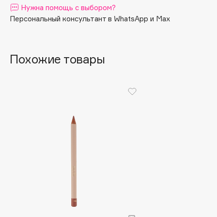
Нужна помощь с выбором?
Apagard
Персональный консультант в WhatsApp и Max
Aravia Professional
Arcadia
Archetype
Похожие товары
Architect Demidoff
ARIVE MAKEUP
Art&Fact
Art-Visage
Artdeco
Astra
Atelier Rebul
Augustinus Bader
Aveda
Avene