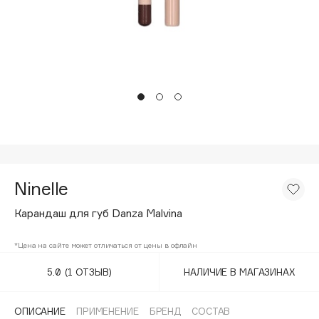
Подарки
Tom Ford
HFC
Для дома
Angiopharm
Техника
KIKO Milano
Estée Lauder
Clarins
0 - 9
Ninelle
100BON
22|11
Карандаш для губ Danza Malvina
*Цена на сайте может отличаться от цены в офлайн
A
5.0
(1 ОТЗЫВ)
НАЛИЧИЕ В МАГАЗИНАХ
Acqua di Parma
Acque di Italia
ОПИСАНИЕ
ПРИМЕНЕНИЕ
БРЕНД
СОСТАВ