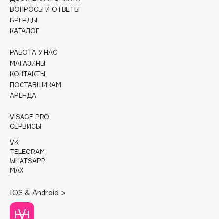
Deonica
ВОПРОСЫ И ОТВЕТЫ
БРЕНДЫ
Dessange
КАТАЛОГ
Dior
Divage
РАБОТА У НАС
Dolce & Gabbana
МАГАЗИНЫ
КОНТАКТЫ
Dolomit
ПОСТАВЩИКАМ
Dorco
АРЕНДА
DP Daily Perfection
VISAGE PRO
Dr. Vranjes Firenze
СЕРВИСЫ
Dr.Althea
VK
Dr.Ceuracle
TELEGRAM
Dr.Jart+
WHATSAPP
MAX
DSD de Luxe
Dyson
IOS & Android >