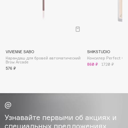
Cadence
Capelli Dorati
Carbon Theory
Carmex
Carolina Herrera
Catrice
VIVIENNE SABO
SHIKSTUDIO
Карандаш для бровей автоматический
Консилер Perfect Con
Celimax
Brow Arcade
860 ₽
1720 ₽
Cettua
576 ₽
Chupa Chups
Clarette
Clarins
Clarins Precious
НОВИНКА
Clinique
Узнавайте первыми об акциях и
Clive Christian
Club De Nuit
специальных предложениях