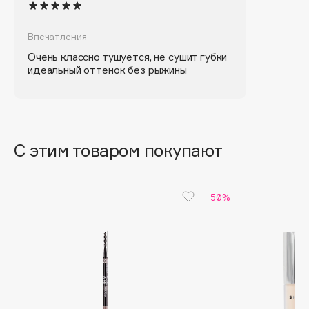
Biomed
Biorepair
Впечатления
Blanx
Очень классно тушуется, не сушит губки
Blistex
идеальный оттенок без рыжины
BLOME
Boadicea The Victorious
Bobbi Brown
BOOMSHOP
С этим товаром покупают
BORK
Brunello Cucinelli
Bvlgari
50%
by TERRY
BY WISHTREND
Byredo
C