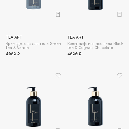
Подарки
Tom Ford
HFC
Для дома
Angiopharm
Техника
KIKO Milano
Estée Lauder
TEA ART
TEA ART
Clarins
Крем-детокс для тела Green
Крем-лифтинг для тела Black
tea & Vanilla
tea & Cognac, Chocolate
4000 ₽
4000 ₽
0 - 9
100BON
22|11
A
Acqua di Parma
Acque di Italia