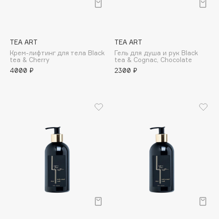
Adele for you
Финал лета
Advante
ЭКСКЛЮЗИВ
1 АВГ - 31 АВГ
Aesop
TEA ART
TEA ART
Age Stop
ЭКСКЛЮЗИВ
Крем-лифтинг для тела Black
Гель для душа и рук Black
tea & Cherry
tea & Cognac, Chocolate
AHFA Cosmetics
4000 ₽
2300 ₽
Ajmal
Alix Avien
Allies of Skin
AMAN
Amina Daudova Brushes
Amouage
Amuleto Di Casa
Angiopharm
ЭКСКЛЮЗИВ
Annbeauty
Anua
Apadent