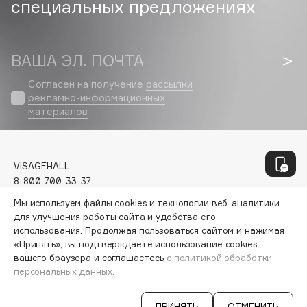
специальных предложениях
Deonica
Dessange
Dior
ВАША ЭЛ. ПОЧТА
Divage
Согласен на получение
рассылки
Dolce & Gabbana
рекламно-информационных
Dolomit
материалов
Dorco
DP Daily Perfection
Dr. Vranjes Firenze
VISAGEHALL
8-800-700-33-37
Dr.Althea
C 9:00 ДО 21:00
Dr.Ceuracle
Мы используем файлы cookies и технологии веб-аналитики
INFO@VISAGEHALL.RU
для улучшения работы сайта и удобства его
Dr.Jart+
использования. Продолжая пользоваться сайтом и нажимая
DSD de Luxe
МОИ ЗАКАЗЫ
«Принять», вы подтверждаете использование cookies
ПЕРСОНАЛЬНЫЙ КОНСУЛЬТАНТ
вашего браузера и соглашаетесь
с политикой обработки
Dyson
АКЦИИ
персональных данных.
ИНТЕРЕСНОЕ
ПРОГРАММА ЛОЯЛЬНОСТИ
ПРИНЯТЬ
ОТМЕНИТЬ