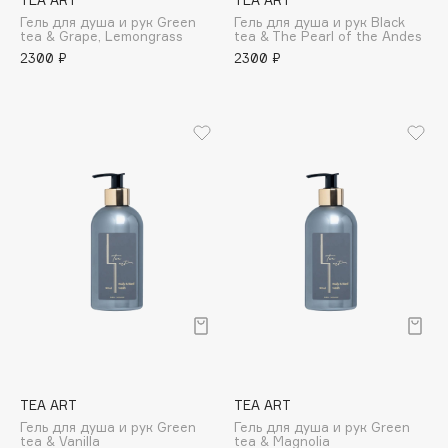
TEA ART
TEA ART
B
Гель для душа и рук Green
Гель для душа и рук Black
tea & Grape, Lemongrass
tea & The Pearl of the Andes
Babor
2300 ₽
2300 ₽
Baffy
Balmain Hair Couture
ЭКСКЛЮЗИВ
Banderas
Basicare
Batiste
Beauty Bomb
Beauty Pati
Beautyblades
НОВИНКА
beautyblender
Bebble
Beverly Hills Polo Club
Biodance
TEA ART
TEA ART
Bioderma
Гель для душа и рук Green
Гель для душа и рук Green
tea & Vanilla
tea & Magnolia