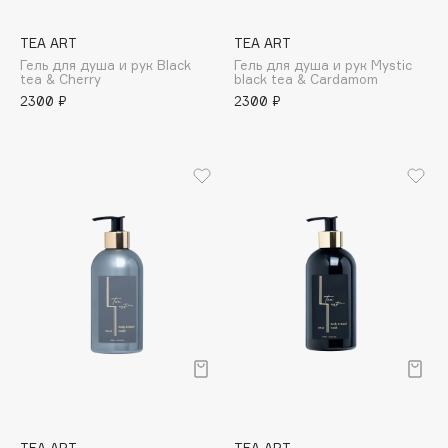
Apagard
TEA ART
TEA ART
Aravia Professional
Гель для душа и рук Black
Гель для душа и рук Mystic
Arcadia
tea & Cherry
black tea & Cardamom
2300 ₽
2300 ₽
Archetype
Architect Demidoff
ARIVE MAKEUP
Art&Fact
Art-Visage
Artdeco
Astra
Atelier Rebul
Augustinus Bader
Aveda
Avene