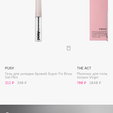
Biomed
Biorepair
Blanx
Blistex
BLOME
Boadicea The Victorious
Bobbi Brown
BOOMSHOP
BORK
Brunello Cucinelli
PUSY
THE ACT
Bvlgari
Гель для укладки бровей Super Fix Brow
Молочко для тела, 
Gel Mini
лосьон Virgin
by TERRY
312 ₽
390 ₽
780 ₽
1040 ₽
BY WISHTREND
Byredo
C