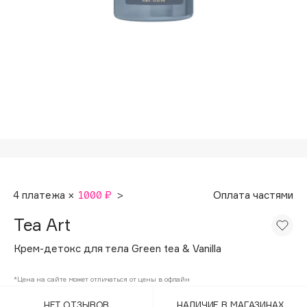
Подарки
Tom Ford
HFC
Для дома
Angiopharm
Техника
KIKO Milano
Estée Lauder
Clarins
0 - 9
100BON
4 платежа ×
1000 ₽
>
Оплата частями
22|11
Tea Art
A
Крем-детокс для тела Green tea & Vanilla
Acqua di Parma
*Цена на сайте может отличаться от цены в офлайн
Acque di Italia
НЕТ ОТЗЫВОВ
НАЛИЧИЕ В МАГАЗИНАХ