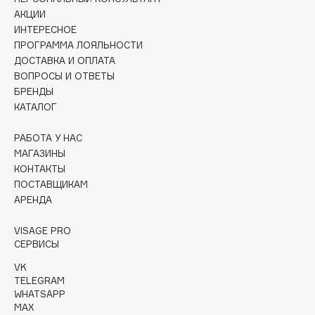
Collagenina
АКЦИИ
Consly
ИНТЕРЕСНОЕ
ПРОГРАММА ЛОЯЛЬНОСТИ
Corimo
ДОСТАВКА И ОПЛАТА
CosRX
ВОПРОСЫ И ОТВЕТЫ
Cottolina
БРЕНДЫ
КАТАЛОГ
Crescina
Cunzite
РАБОТА У НАС
Curaprox
МАГАЗИНЫ
КОНТАКТЫ
ПОСТАВЩИКАМ
D
АРЕНДА
d'Alba
VISAGE PRO
СЕРВИСЫ
DABO
VK
DARLING*
TELEGRAM
Darphin
WHATSAPP
Davines
MAX