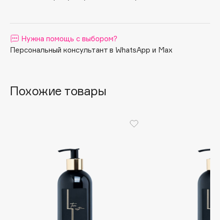
Apagard
Aravia Professional
Нужна помощь с выбором?
Arcadia
Персональный консультант в WhatsApp и Max
Archetype
Architect Demidoff
ARIVE MAKEUP
Похожие товары
Art&Fact
Art-Visage
Artdeco
Astra
Atelier Rebul
Augustinus Bader
Aveda
Avene