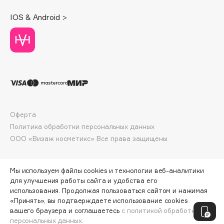
Deonica
IOS & Android >
Dessange
Dior
Divage
Dolce & Gabbana
Dolomit
Dorco
DP Daily Perfection
Оферта
Dr. Vranjes Firenze
Политика обработки персональных данных
Dr.Althea
ООО «Визаж косметикс» Все права защищены
Dr.Ceuracle
Dr.Jart+
Мы используем файлы cookies и технологии веб-аналитики
DSD de Luxe
для улучшения работы сайта и удобства его
Dyson
использования. Продолжая пользоваться сайтом и нажимая
«Принять», вы подтверждаете использование cookies
ПО ЗОЛОТОЙ КАРТЕ:
3200 ₽
вашего браузера и соглашаетесь
с политикой обработки
персональных данных.
ДОБАВИТЬ В КОРЗИНУ
4000 ₽