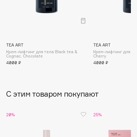
B
Babor
Baffy
Balmain Hair Couture
ЭКСКЛЮЗИВ
Banderas
TEA ART
TEA ART
Крем-лифтинг для тела Black tea &
Крем-лифтинг для тел
Basicare
Cognac, Chocolate
Cherry
Batiste
4000 ₽
4000 ₽
Beauty Bomb
Beauty Pati
Beautyblades
НОВИНКА
С этим товаром покупают
beautyblender
Bebble
Beverly Hills Polo Club
20%
25%
Biodance
Bioderma