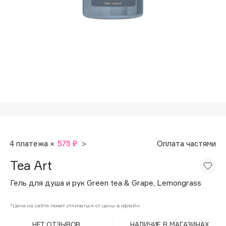
Подарки
Tom Ford
HFC
Для дома
Angiopharm
Техника
KIKO Milano
Estée Lauder
Clarins
0 - 9
100BON
4 платежа ×
575 ₽
>
Оплата частями
22|11
Tea Art
A
Гель для душа и рук Green tea & Grape, Lemongrass
Acqua di Parma
*Цена на сайте может отличаться от цены в офлайн
Acque di Italia
НЕТ ОТЗЫВОВ
НАЛИЧИЕ В МАГАЗИНАХ