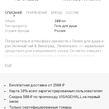
Adele for you
Финал лета
Advante
ЭКСКЛЮЗИВ
ОПИСАНИЕ
ПРИМЕНЕНИЕ
БРЕНД
СОСТАВ
1 АВГ - 31 АВГ
Aesop
Объем
300 мл
Age Stop
Тип продукта
Гель для душа
ЭКСКЛЮЗИВ
Страна бренда
Россия
AHFA Cosmetics
Ajmal
Погрузитесь в атмосферу свежести с Гелем для душа и
рук Зеленый чай & Виноград, Лемонграсс — идеальным
Alix Avien
средством для ежедневного ухода. Он мягко очищает
Allies of Skin
кожу, сохраняя увлажнение, и превращает рутину в
AMAN
приятный ритуал. Тонизирующий аромат сочетает ноты
зеленого чая, винограда и лемонграсса, поднимая
ЕЩЁ
Amina Daudova Brushes
настроение и наполняя энергией. Гель оставляет свежий
Amouage
шлейф бодрости, активирует внутренний тонус и дарит
ощущение легкости. Идеально подходит для
Amuleto Di Casa
утреннего пробуждения или вечернего расслабления,
Бесплатная доставка от 1500 ₽
Angiopharm
ЭКСКЛЮЗИВ
наполняя вас позитивом и гармонией.
Карта 10% всем зарегистрированным пользователям
Annbeauty
Скидка 500 ₽ по промокоду VISAGEHALL на первый
Anua
заказ
Только сертифицированные товары
Apadent