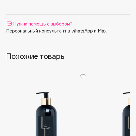
Apagard
Aravia Professional
Нужна помощь с выбором?
Arcadia
Персональный консультант в WhatsApp и Max
Archetype
Architect Demidoff
ARIVE MAKEUP
Похожие товары
Art&Fact
Art-Visage
Artdeco
Astra
Atelier Rebul
Augustinus Bader
Aveda
Avene