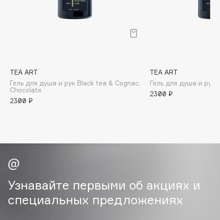
B
Babor
Baffy
Balmain Hair Couture
ЭКСКЛЮЗИВ
Banderas
TEA ART
TEA ART
Гель для душа и рук Black tea & Cognac,
Гель для душа и рук B
Basicare
Chocolate
2300 ₽
Batiste
2300 ₽
Beauty Bomb
Beauty Pati
Beautyblades
НОВИНКА
beautyblender
Bebble
Beverly Hills Polo Club
Узнавайте первыми об акциях и
Biodance
специальных предложениях
Bioderma