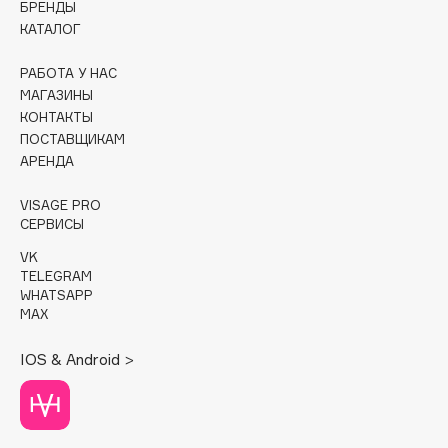
БРЕНДЫ
КАТАЛОГ
Cadence
Capelli Dorati
РАБОТА У НАС
Carbon Theory
МАГАЗИНЫ
КОНТАКТЫ
Carmex
ПОСТАВЩИКАМ
Carolina Herrera
АРЕНДА
Catrice
Celimax
VISAGE PRO
СЕРВИСЫ
Cettua
VK
Chupa Chups
TELEGRAM
Clarette
WHATSAPP
MAX
Clarins
Clarins Precious
НОВИНКА
IOS & Android >
Clinique
Clive Christian
Club De Nuit