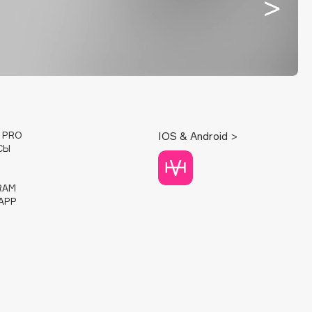
E PRO
IOS & Android >
СЫ
RAM
APP