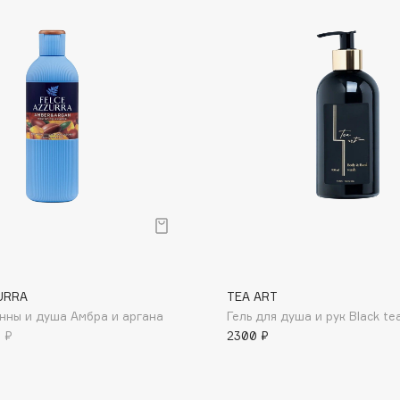
Dr.Althea
Dr.Ceuracle
Dr.Jart+
DSD de Luxe
Dyson
URRA
TEA ART
анны и душа Амбра и аргана
Гель для душа и рук Black te
Estée Lauder
 ₽
2300 ₽
Etat Pur
Etude House
Etude organix