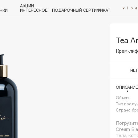
АКЦИИ
НКИ
ИНТЕРЕСНОЕ
ПОДАРОЧНЫЙ СЕРТИФИКАТ
Tea Ar
P
Q
R
S
T
U
V
W
Y
Z
А - Я
Крем-лифт
НЕ
ОПИСАНИЕ
Angiopharm
KIKO Milano
Объем
Тип проду
Estée Lauder
Страна бр
Clarins
Погрузите
Cream Bl
тела, кот