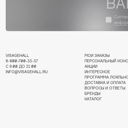
ВА
Согла
I
инфор
I Love My Hair
INGLOT
Iceberg
Initio
Icon Skin
Insight Professional
VISAGEHALL
МОИ ЗАКАЗЫ
Influence Beauty
Institut Esthederm
8-800-700-33-37
ПЕРСОНАЛЬНЫЙ КОНС
C 9:00 ДО 21:00
АКЦИИ
INFO@VISAGEHALL.RU
ИНТЕРЕСНОЕ
ПРОГРАММА ЛОЯЛЬН
ДОСТАВКА И ОПЛАТА
J
ВОПРОСЫ И ОТВЕТЫ
БРЕНДЫ
КАТАЛОГ
James Read
Janeke
Jan Marini
Jimmy Choo
ЭКСКЛЮЗИВ
JMsolution
Jane Iredale