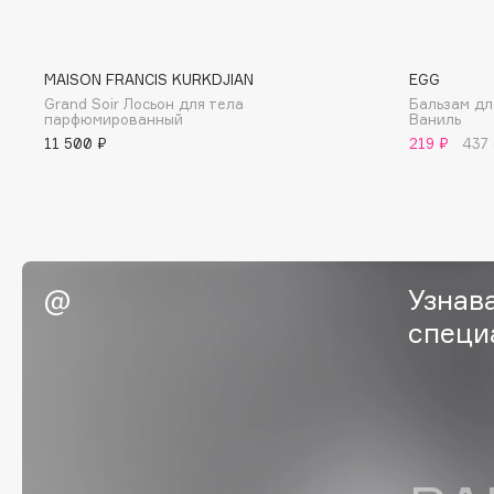
G
MAISON FRANCIS KURKDJIAN
EGG
Garnier
Giardino Magico
Grand Soir Лосьон для тела
Бальзам дл
парфюмированный
Ваниль
Gecko
Gillette
11 500 ₽
219 ₽
437
Geltek
Givenchy
Genosys
Global Keratin
ЭКСКЛЮЗИВ
Global White
Geomar
Узнав
специ
H
Hadat Cosmetics
HELIBEAUTY
Hamis
Hempz
Hapica
HFC