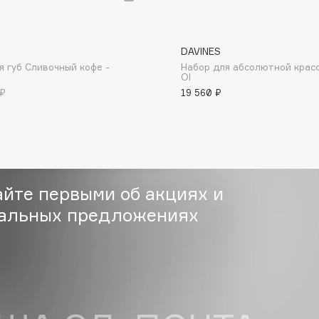
DAVINES
Gourmandise
я губ Сливочный кофе -
Набор для абсолютной крас
OI
Grace Day
 ₽
19 560 ₽
Guerlain
Guess
айте первыми об акциях и
альных предложениях
Holika Holika
Holly Polly
Holy Land