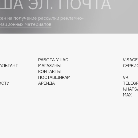
ША ЭЛ. ПОЧТА
сен на получение
рассылки рекламно-
мационных материалов
Institute Estelare
Instytutum
invisibobble
РАБОТА У НАС
VISAG
IS Clinical
УЛЬТАНТ
МАГАЗИНЫ
СЕРВИ
КОНТАКТЫ
ПОСТАВЩИКАМ
VK
ОСТИ
АРЕНДА
TELEG
WHATS
MAX
Jo Malone London
Juliette Has A Gun
Juvena