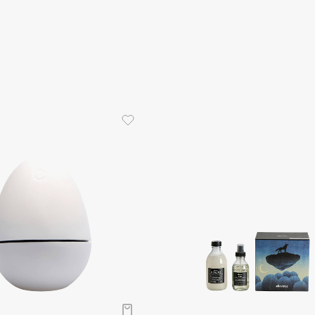
Eva Mosaic
Ex Nihilo
EXOARI L
Fragrance Du Bois
Frederic Malle
Frudia
Funny Organix