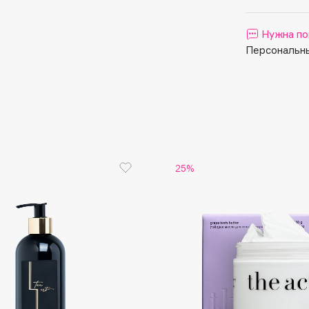
Aveda
Avene
Нужна по
Персональны
Boadicea The Victorious
Bobbi Brown
25%
BOOMSHOP
BORK
Brunello Cucinelli
Bvlgari
by TERRY
BY WISHTREND
Byredo