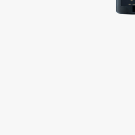
Подарки
0 - 9
Для дома
100BON
22|11
Техника
A
Acqua di Parma
Amina Daudova Brushes
Acque di Italia
Amouage
Adele for you
Amuleto Di Casa
Advante
Angiopharm
ЭКСКЛЮЗИВ
ЭКСКЛЮЗИВ
Aesop
Annbeauty
Age Stop
Anua
ЭКСКЛЮЗИВ
Apadent
AHFA Cosmetics
Apagard
Ajmal