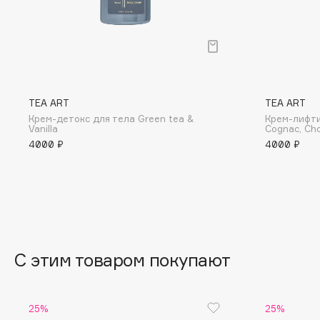
BLOME
C
TEA ART
TEA ART
Cadence
Chupa Chups
Крем-детокс для тела Green tea &
Крем-лифти
Vanilla
Cognac, Ch
Capelli Dorati
Clarette
4000 ₽
4000 ₽
Carbon Theory
Clarins
Carmex
Clarins Precious
Carolina Herrera
Clinique
Catrice
Clive Christian
Celimax
Club De Nuit
Cettua
Collagenina
С этим товаром покупают
25%
25%