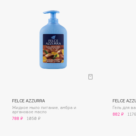
D
d'Alba
Dior
DABO
Divage
DARLING*
Dolce & Gabbana
Darphin
Dolomit
Davines
Dorco
Deonica
DP Daily Perfection
Dessange
Dr. Vranjes Firenze
E
FELCE AZZURRA
FELCE AZZ
Жидкое мыло питание, амбра и
Гель для в
Eat My
Ella Bartsueva Brushes
аргановое масло
882 ₽
1176
Ecolatier
EMBRACE Haircare
788 ₽
1050 ₽
Ecotools
Emmanuelle Jane
EGG
Enough