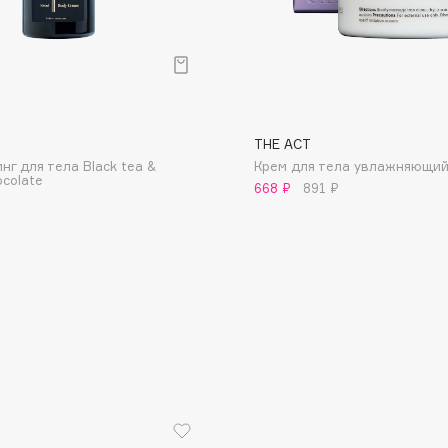
THE ACT
Consly
нг для тела Black tea &
Крем для тела увлажняющий
ocolate
Corimo
668 ₽
891 ₽
CosRX
Cottolina
Crescina
Cunzite
Curaprox