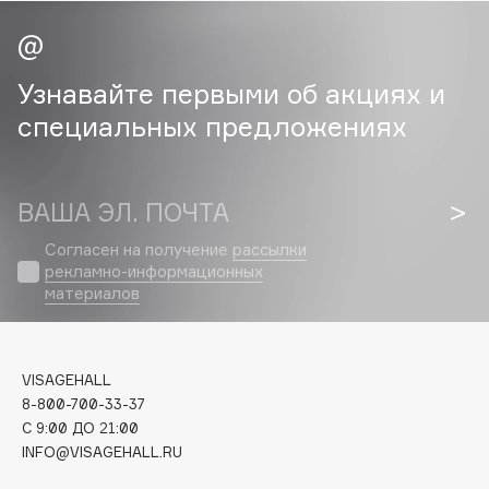
Cadence
Capelli Dorati
Узнавайте первыми об акциях и
Carbon Theory
специальных предложениях
Carmex
Carolina Herrera
Catrice
ВАША ЭЛ. ПОЧТА
Celimax
Согласен на получение
рассылки
Cettua
рекламно-информационных
Chupa Chups
материалов
Clarette
Clarins
Clarins Precious
VISAGEHALL
8-800-700-33-37
Clinique
C 9:00 ДО 21:00
Clive Christian
INFO@VISAGEHALL.RU
Club De Nuit