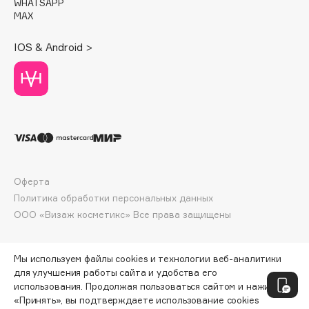
WHATSAPP
Deonica
MAX
Dessange
IOS & Android >
Dior
Divage
Dolce & Gabbana
Dolomit
Dorco
DP Daily Perfection
Dr. Vranjes Firenze
Оферта
Dr.Althea
Политика обработки персональных данных
Dr.Ceuracle
ООО «Визаж косметикс» Все права защищены
Dr.Jart+
DSD de Luxe
Мы используем файлы cookies и технологии веб-аналитики
Dyson
для улучшения работы сайта и удобства его
использования. Продолжая пользоваться сайтом и нажимая
«Принять», вы подтверждаете использование cookies