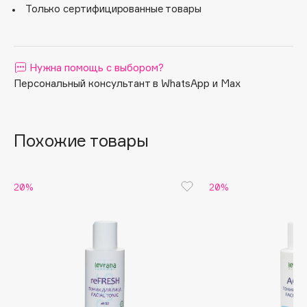
ингредиентов.
Только сертифицированные товары
Apagard
Aravia Professional
Arcadia
Нужна помощь с выбором?
Archetype
Персональный консультант в WhatsApp и Max
Architect Demidoff
ARIVE MAKEUP
Art&Fact
Похожие товары
Art-Visage
Artdeco
20%
20%
Astra
Atelier Rebul
Augustinus Bader
Aveda
Avene