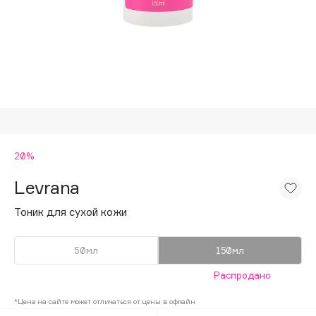
Подарки
Tom Ford
HFC
Для дома
Angiopharm
Техника
KIKO Milano
Estée Lauder
Clarins
0 - 9
20%
Levrana
100BON
22|11
Тоник для сухой кожи
50мл
150мл
A
Распродано
Acqua di Parma
*Цена на сайте может отличаться от цены в офлайн
Acque di Italia