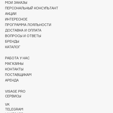
Collagenina
МОИ ЗАКАЗЫ
ПЕРСОНАЛЬНЫЙ КОНСУЛЬТАНТ
Consly
АКЦИИ
Corimo
ИНТЕРЕСНОЕ
CosRX
ПРОГРАММА ЛОЯЛЬНОСТИ
ДОСТАВКА И ОПЛАТА
Cottolina
ВОПРОСЫ И ОТВЕТЫ
Crescina
БРЕНДЫ
Cunzite
КАТАЛОГ
Curaprox
РАБОТА У НАС
МАГАЗИНЫ
D
КОНТАКТЫ
ПОСТАВЩИКАМ
АРЕНДА
d'Alba
DABO
VISAGE PRO
DARLING*
СЕРВИСЫ
Darphin
VK
TELEGRAM
Davines