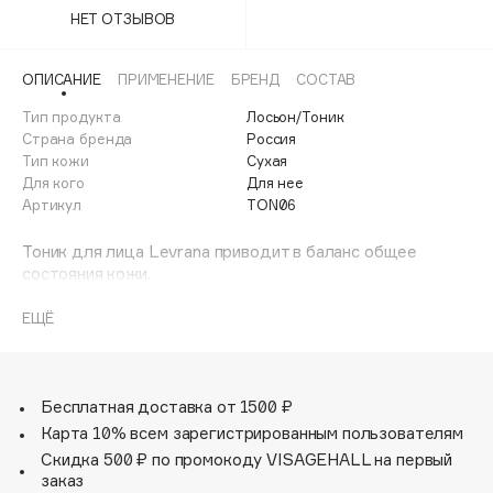
Adele for you
НЕТ ОТЗЫВОВ
Финал лета
Advante
ЭКСКЛЮЗИВ
1 АВГ - 31 АВГ
ОПИСАНИЕ
ПРИМЕНЕНИЕ
БРЕНД
СОСТАВ
Aesop
Age Stop
Тип продукта
Лосьон/Тоник
ЭКСКЛЮЗИВ
Страна бренда
Россия
AHFA Cosmetics
Тип кожи
Сухая
Ajmal
Для кого
Для нее
Артикул
TON06
Alix Avien
Allies of Skin
Тоник для лица Levrana приводит в баланс общее
AMAN
состояния кожи.
Наносится на очищенную кожу лица перед
Amina Daudova Brushes
использованием сыворотки или крема.
ЕЩЁ
Amouage
Основные активные ингредиенты:
Amuleto Di Casa
- Органический сок алоэ вера, который обладает
Angiopharm
ЭКСКЛЮЗИВ
смягчающим, успокаивающим, тонизирующим и
Бесплатная доставка от 1500 ₽
Annbeauty
увлажняющим действием,.
Карта 10% всем зарегистрированным пользователям
- Экстракты огурца, ламинарии, морошки, рябины.
Anua
Скидка 500 ₽ по промокоду VISAGEHALL на первый
Возможна индивидуальная непереносимость
заказ
Apadent