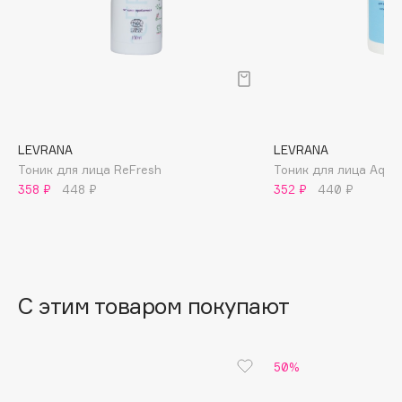
B
Babor
Baffy
Balmain Hair Couture
ЭКСКЛЮЗИВ
Banderas
LEVRANA
LEVRANA
Basicare
Тоник для лица ReFresh
Тоник для лица Aqua
Batiste
358 ₽
448 ₽
352 ₽
440 ₽
Beauty Bomb
Beauty Pati
Beautyblades
НОВИНКА
beautyblender
С этим товаром покупают
Bebble
Beverly Hills Polo Club
Biodance
50%
Bioderma