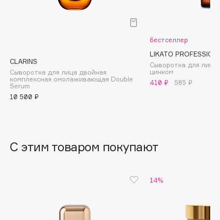
B
Babor
бестселлер
Baffy
LIKATO PROFESSION
Balmain Hair Couture
ЭКСКЛЮЗИВ
CLARINS
Сыворотка для лица
Banderas
цинком
Сыворотка для лица двойная
комплексная омолаживающая Double
410 ₽
585 ₽
Basicare
Serum
10 500 ₽
Batiste
Beauty Bomb
Beauty Pati
Beautyblades
НОВИНКА
С этим товаром покупают
beautyblender
Bebble
14%
Beverly Hills Polo Club
Biodance
Bioderma