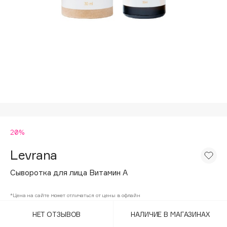
Подарки
Tom Ford
HFC
Для дома
Angiopharm
Техника
KIKO Milano
Estée Lauder
Clarins
0 - 9
20%
100BON
22|11
Levrana
Сыворотка для лица Витамин A
A
*Цена на сайте может отличаться от цены в офлайн
Acqua di Parma
НЕТ ОТЗЫВОВ
НАЛИЧИЕ В МАГАЗИНАХ
Acque di Italia