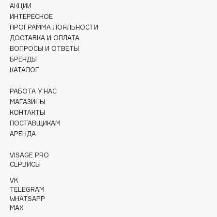
Collagenina
АКЦИИ
ИНТЕРЕСНОЕ
Consly
ПРОГРАММА ЛОЯЛЬНОСТИ
Corimo
ДОСТАВКА И ОПЛАТА
CosRX
ВОПРОСЫ И ОТВЕТЫ
Cottolina
БРЕНДЫ
КАТАЛОГ
Crescina
Cunzite
РАБОТА У НАС
Curaprox
МАГАЗИНЫ
КОНТАКТЫ
ПОСТАВЩИКАМ
D
АРЕНДА
VISAGE PRO
d'Alba
СЕРВИСЫ
DABO
VK
DARLING*
TELEGRAM
Darphin
WHATSAPP
MAX
Davines