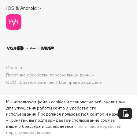
Deonica
IOS & Android >
Dessange
Dior
Divage
Dolce & Gabbana
Dolomit
Dorco
DP Daily Perfection
Оферта
Dr. Vranjes Firenze
Политика обработки персональных данных
Dr.Althea
ООО «Визаж косметикс» Все права защищены
Dr.Ceuracle
Dr.Jart+
Мы используем файлы cookies и технологии веб-аналитики
DSD de Luxe
для улучшения работы сайта и удобства его
использования. Продолжая пользоваться сайтом и нажимая
Dyson
«Принять», вы подтверждаете использование cookies
вашего браузера и соглашаетесь
с политикой обработки
персональных данных.
ДОБАВИТЬ В КОРЗИНУ
598 ₽
748 ₽