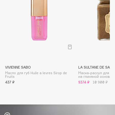
Biomed
Biorepair
Blanx
Blistex
BLOME
Boadicea The Victorious
Bobbi Brown
BOOMSHOP
BORK
Brunello Cucinelli
VIVIENNE SABO
LA SULTANE DE SABA
Масло для губ Huile a levres Sirop de
Маска-рассул для лиц
Bvlgari
Fruits
на глиняной основе
by TERRY
437 ₽
9374 ₽
10 900 ₽
BY WISHTREND
Byredo
C