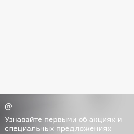
Deonica
Dessange
Dior
Divage
Dolce & Gabbana
Dolomit
Dorco
DP Daily Perfection
Dr. Vranjes Firenze
Dr.Althea
Dr.Ceuracle
Dr.Jart+
DSD de Luxe
Dyson
Узнавайте первыми об акциях и
специальных предложениях