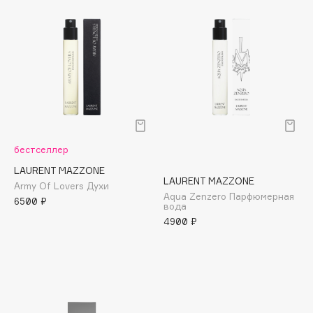
Biomed
Biorepair
Blanx
Blistex
BLOME
Boadicea The Victorious
Bobbi Brown
BOOMSHOP
бестселлер
BORK
LAURENT MAZZONE
Brunello Cucinelli
LAURENT MAZZONE
Army Of Lovers Духи
Aqua Zenzero Парфюмерная
Bvlgari
6500 ₽
вода
by TERRY
4900 ₽
BY WISHTREND
Byredo
C