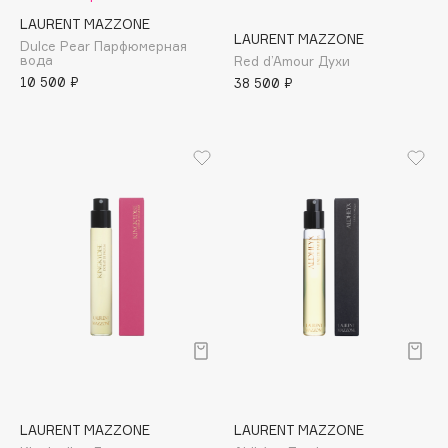
Adele for you
LAURENT MAZZONE
Финал лета
LAURENT MAZZONE
Advante
Dulce Pear Парфюмерная
ЭКСКЛЮЗИВ
вода
Red d’Amour Духи
1 АВГ - 31 АВГ
Aesop
10 500 ₽
38 500 ₽
Age Stop
ЭКСКЛЮЗИВ
AHFA Cosmetics
Ajmal
Alix Avien
Allies of Skin
AMAN
Amina Daudova Brushes
Amouage
Amuleto Di Casa
Angiopharm
ЭКСКЛЮЗИВ
Annbeauty
Anua
LAURENT MAZZONE
LAURENT MAZZONE
Apadent