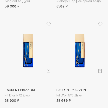
Kingkydise Духи
Aldhèyx Парфюмерная вода
Apagard
30 000 ₽
6500 ₽
Aravia Professional
Arcadia
Archetype
Architect Demidoff
ARIVE MAKEUP
Art&Fact
Art-Visage
Artdeco
Astra
Atelier Rebul
Augustinus Bader
Aveda
LAURENT MAZZONE
LAURENT MAZZONE
Avene
Fil D'or N°2 Духи
Fil D'or N°3 Духи
38 000 ₽
38 000 ₽