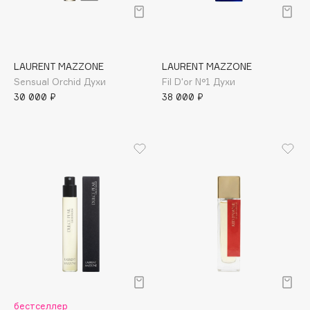
Подарки
Tom Ford
HFC
Для дома
Angiopharm
Техника
KIKO Milano
LAURENT MAZZONE
LAURENT MAZZONE
Estée Lauder
Sensual Orchid Духи
Fil D'or N°1 Духи
30 000 ₽
38 000 ₽
Clarins
0 - 9
100BON
22|11
A
Acqua di Parma
Acque di Italia
бестселлер