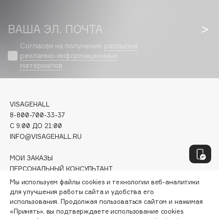
E
Eat My
ВАША ЭЛ. ПОЧТА
Ecolatier
Согласен на получение
рассылки
Ecotools
рекламно-информационных
EGIA
материалов
Eigshow
Elemis
VISAGEHALL
Elian Russia
8-800-700-33-37
Elie Saab
C 9:00 ДО 21:00
Ella Bartsueva Brushes
INFO@VISAGEHALL.RU
EMBRACE Haircare
МОИ ЗАКАЗЫ
Emmanuelle Jane
ПЕРСОНАЛЬНЫЙ КОНСУЛЬТАНТ
Enough
АКЦИИ
Мы используем файлы cookies и технологии веб-аналитики
EpilProfi
ИНТЕРЕСНОЕ
для улучшения работы сайта и удобства его
ПРОГРАММА ЛОЯЛЬНОСТИ
Erborian
использования. Продолжая пользоваться сайтом и нажимая
«Принять», вы подтверждаете использование cookies
ДОСТАВКА И ОПЛАТА
Essence