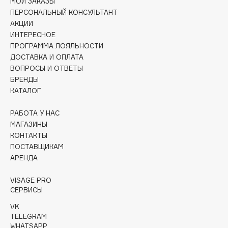
МОИ ЗАКАЗЫ
Collagenina
ПЕРСОНАЛЬНЫЙ КОНСУЛЬТАНТ
Consly
АКЦИИ
Corimo
ИНТЕРЕСНОЕ
ПРОГРАММА ЛОЯЛЬНОСТИ
CosRX
ДОСТАВКА И ОПЛАТА
Cottolina
ВОПРОСЫ И ОТВЕТЫ
Crescina
БРЕНДЫ
Cunzite
КАТАЛОГ
Curaprox
РАБОТА У НАС
МАГАЗИНЫ
КОНТАКТЫ
D
ПОСТАВЩИКАМ
АРЕНДА
d'Alba
DABO
VISAGE PRO
СЕРВИСЫ
DARLING*
Darphin
VK
TELEGRAM
Davines
WHATSAPP