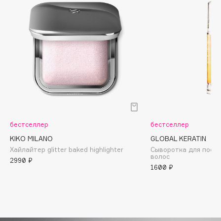
Biomed
Biorepair
Blanx
Blistex
BLOME
Boadicea The Victorious
Bobbi Brown
BOOMSHOP
BORK
бестселлер
бестселлер
Brunello Cucinelli
KIKO MILANO
GLOBAL KERATIN
Bvlgari
Хайлайтер glitter baked highlighter
Сыворотка для послу
by TERRY
волос
2990 ₽
1600 ₽
BY WISHTREND
Byredo
C