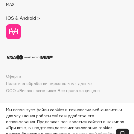
Deonica
MAX
Dessange
IOS & Android >
Dior
Divage
Dolce & Gabbana
Dolomit
Dorco
DP Daily Perfection
Dr. Vranjes Firenze
Оферта
Dr.Althea
Политика обработки персональных данных
Dr.Ceuracle
ООО «Визаж косметикс» Все права защищены
Dr.Jart+
DSD de Luxe
Мы используем файлы cookies и технологии веб-аналитики
Dyson
для улучшения работы сайта и удобства его
использования. Продолжая пользоваться сайтом и нажимая
«Принять», вы подтверждаете использование cookies
ПО ЗОЛОТОЙ КАРТЕ:
5525 ₽
вашего браузера и соглашаетесь
с политикой обработки