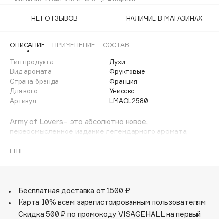
Adele for you
Финал лета
НЕТ ОТЗЫВОВ
НАЛИЧИЕ В МАГАЗИНАХ
Advante
ЭКСКЛЮЗИВ
1 АВГ - 31 АВГ
Aesop
ОПИСАНИЕ
ПРИМЕНЕНИЕ
СОСТАВ
Age Stop
ЭКСКЛЮЗИВ
Тип продукта
Духи
AHFA Cosmetics
Вид аромата
Фруктовые
Ajmal
Страна бренда
Франция
Для кого
Унисекс
Alix Avien
Артикул
LMAOL2580
Allies of Skin
AMAN
Army of Lovers– это абсолютно новое,
переосмысленное издание легендарного аромата,
Amina Daudova Brushes
созданного при участии вокалиста одноименной группы
Amouage
Army of Lovers Александра Барда. Сохраняя прежнее
ЕЩЁ
название содержимое флакона удивляет
Amuleto Di Casa
сочным фруктовым звучанием, словно чувство
Angiopharm
ЭКСКЛЮЗИВ
влюбленности переродилось в любовь и стало
Annbeauty
спокойнее, мягче и глубже…
Бесплатная доставка от 1500 ₽
Новая композиция прославляет соблазнительную и
Карта 10% всем зарегистрированным пользователям
Anua
бесконечную силу любви во всех ее гранях. Вечную
Скидка 500 ₽ по промокоду VISAGEHALL на первый
Apadent