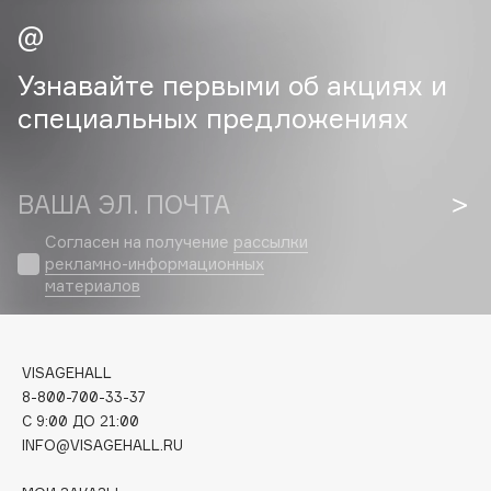
Cadence
Capelli Dorati
Узнавайте первыми об акциях и
Carbon Theory
специальных предложениях
Carmex
Carolina Herrera
Catrice
ВАША ЭЛ. ПОЧТА
Celimax
Согласен на получение
рассылки
Cettua
рекламно-информационных
материалов
Chupa Chups
Clarette
Clarins
VISAGEHALL
Clarins Precious
8-800-700-33-37
Clinique
C 9:00 ДО 21:00
Clive Christian
INFO@VISAGEHALL.RU
Club De Nuit