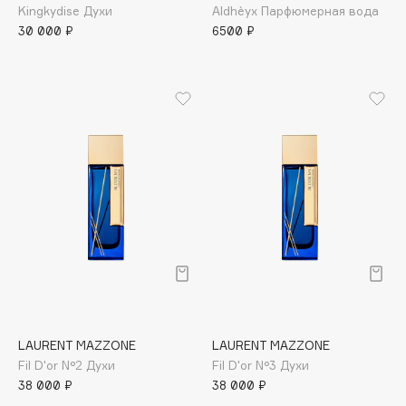
Kingkydise Духи
Aldhèyx Парфюмерная вода
Apagard
30 000 ₽
6500 ₽
Aravia Professional
Arcadia
Archetype
Architect Demidoff
ARIVE MAKEUP
Art&Fact
Art-Visage
Artdeco
Astra
Atelier Rebul
Augustinus Bader
Aveda
LAURENT MAZZONE
LAURENT MAZZONE
Avene
Fil D'or N°2 Духи
Fil D'or N°3 Духи
38 000 ₽
38 000 ₽