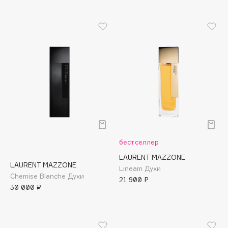
B
Babor
Baffy
Balmain Hair Couture
ЭКСКЛЮЗИВ
Banderas
Basicare
Batiste
Beauty Bomb
Beauty Pati
бестселлер
Beautyblades
НОВИНКА
LAURENT MAZZONE
beautyblender
LAURENT MAZZONE
Lineam Духи
Chemise Blanche Духи
Bebble
21 900 ₽
30 000 ₽
Beverly Hills Polo Club
Biodance
Bioderma