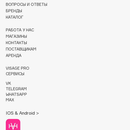
вашего браузера и соглашаетесь
с политикой обработки
ВОПРОСЫ И ОТВЕТЫ
Essence
персональных данных.
БРЕНДЫ
Essential Parfums Paris
КАТАЛОГ
Estrâde
ПРИНЯТЬ
ОТМЕНИТЬ
РАБОТА У НАС
Estée Lauder
МАГАЗИНЫ
Etat Pur
КОНТАКТЫ
Etude House
ПОСТАВЩИКАМ
АРЕНДА
Etude organix
Eva Mosaic
VISAGE PRO
Ex Nihilo
СЕРВИСЫ
EXOARI L
VK
TELEGRAM
WHATSAPP
F
MAX
IOS & Android >
FANE
Farmstay
Felce Azzurra