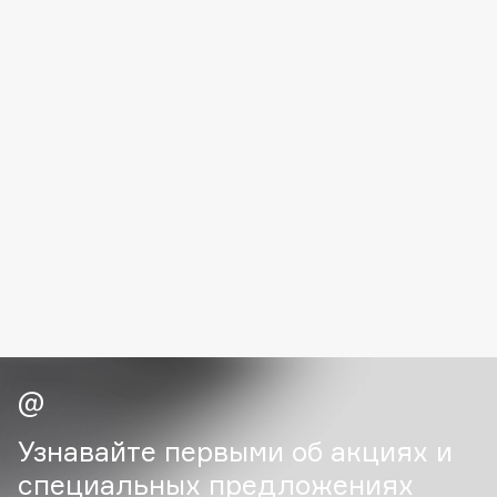
Deonica
Dessange
Dior
Divage
Dolce & Gabbana
Dolomit
Dorco
DP Daily Perfection
Dr. Vranjes Firenze
Dr.Althea
Dr.Ceuracle
Dr.Jart+
DSD de Luxe
Dyson
Узнавайте первыми об акциях и
специальных предложениях