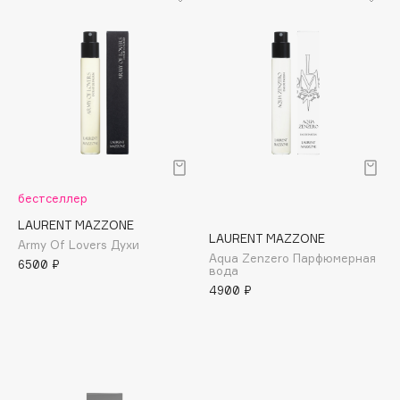
Biomed
Biorepair
Blanx
Blistex
BLOME
Boadicea The Victorious
Bobbi Brown
BOOMSHOP
бестселлер
BORK
LAURENT MAZZONE
Brunello Cucinelli
LAURENT MAZZONE
Army Of Lovers Духи
Aqua Zenzero Парфюмерная
Bvlgari
6500 ₽
вода
by TERRY
4900 ₽
BY WISHTREND
Byredo
C