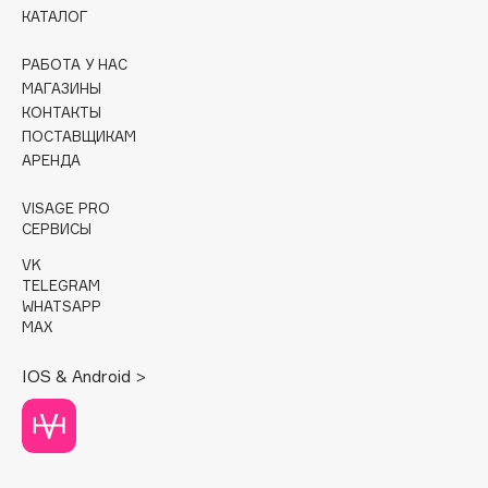
КАТАЛОГ
Cadence
РАБОТА У НАС
Capelli Dorati
МАГАЗИНЫ
Carbon Theory
КОНТАКТЫ
Carmex
ПОСТАВЩИКАМ
АРЕНДА
Carolina Herrera
Catrice
VISAGE PRO
Celimax
СЕРВИСЫ
Cettua
VK
Chupa Chups
TELEGRAM
WHATSAPP
Clarette
MAX
Clarins
IOS & Android >
Clarins Precious
НОВИНКА
Clinique
Clive Christian
Club De Nuit