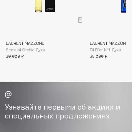
B
Babor
Baffy
Balmain Hair Couture
ЭКСКЛЮЗИВ
Banderas
LAURENT MAZZONE
LAURENT MAZZONE
Sensual Orchid Духи
Fil D'or N°1 Духи
Basicare
30 000 ₽
38 000 ₽
Batiste
Beauty Bomb
Beauty Pati
Beautyblades
НОВИНКА
beautyblender
Bebble
Узнавайте первыми об акциях и
Beverly Hills Polo Club
специальных предложениях
Biodance
Bioderma