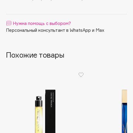
Apagard
Aravia Professional
Нужна помощь с выбором?
Arcadia
Персональный консультант в WhatsApp и Max
Archetype
Architect Demidoff
ARIVE MAKEUP
Похожие товары
Art&Fact
Art-Visage
Artdeco
Astra
Atelier Rebul
Augustinus Bader
Aveda
Avene