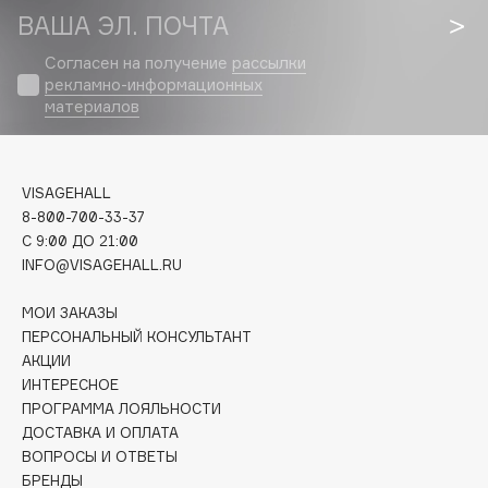
Biomed
ВАША ЭЛ. ПОЧТА
Biorepair
Согласен на получение
рассылки
Blanx
рекламно-информационных
Blistex
материалов
BLOME
Boadicea The Victorious
Bobbi Brown
VISAGEHALL
8-800-700-33-37
BOOMSHOP
C 9:00 ДО 21:00
BORK
INFO@VISAGEHALL.RU
Brunello Cucinelli
Bvlgari
МОИ ЗАКАЗЫ
ПЕРСОНАЛЬНЫЙ КОНСУЛЬТАНТ
by TERRY
АКЦИИ
BY WISHTREND
ИНТЕРЕСНОЕ
Byredo
ПРОГРАММА ЛОЯЛЬНОСТИ
ДОСТАВКА И ОПЛАТА
ВОПРОСЫ И ОТВЕТЫ
C
БРЕНДЫ