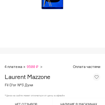
Подарки
Tom Ford
HFC
Для дома
Angiopharm
Техника
KIKO Milano
Estée Lauder
Clarins
0 - 9
100BON
4 платежа ×
9500 ₽
>
Оплата частями
22|11
Laurent Mazzone
A
Fil D'or N°3 Духи
Acqua di Parma
*Цена на сайте может отличаться от цены в офлайн
Acque di Italia
НЕТ ОТЗЫВОВ
НАЛИЧИЕ В МАГАЗИНАХ