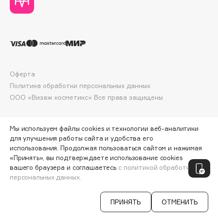
Collagenina
Consly
Corimo
CosRX
Cottolina
Crescina
Оферта
Политика обработки персональных данных
Cunzite
ООО «Визаж косметикс» Все права защищены
Curaprox
Мы используем файлы cookies и технологии веб-аналитики
D
для улучшения работы сайта и удобства его
использования. Продолжая пользоваться сайтом и нажимая
d'Alba
«Принять», вы подтверждаете использование cookies
ПО ЗОЛОТОЙ КАРТЕ:
4165 ₽
вашего браузера и соглашаетесь
с политикой обработки
DABO
персональных данных.
ДОБАВИТЬ В КОРЗИНУ
4900 ₽
DARLING*
Darphin
ПРИНЯТЬ
ОТМЕНИТЬ
Davines