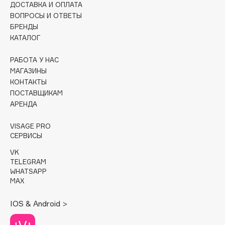
ДОСТАВКА И ОПЛАТА
ВОПРОСЫ И ОТВЕТЫ
Cadence
БРЕНДЫ
Capelli Dorati
КАТАЛОГ
Carbon Theory
РАБОТА У НАС
Carmex
МАГАЗИНЫ
Carolina Herrera
КОНТАКТЫ
Catrice
ПОСТАВЩИКАМ
Celimax
АРЕНДА
Cettua
VISAGE PRO
Chupa Chups
СЕРВИСЫ
Clarette
VK
Clarins
TELEGRAM
WHATSAPP
Clarins Precious
НОВИНКА
MAX
Clinique
Clive Christian
IOS & Android >
Club De Nuit