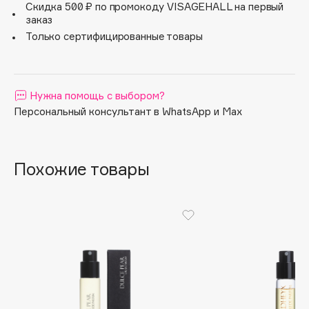
верхние ноты: имбирь, кардамон, перечное дерево
Скидка 500 ₽ по промокоду VISAGEHALL на первый
ноты сердца: жасмин, мускатный орех, сандал
Apagard
заказ
ноты шлейфа: мускус, ветивер, кристаллический мох
Aravia Professional
Только сертифицированные товары
Arcadia
Archetype
Architect Demidoff
Нужна помощь с выбором?
Персональный консультант в WhatsApp и Max
ARIVE MAKEUP
Art&Fact
Art-Visage
Похожие товары
Artdeco
Astra
Atelier Rebul
Augustinus Bader
Aveda
Avene