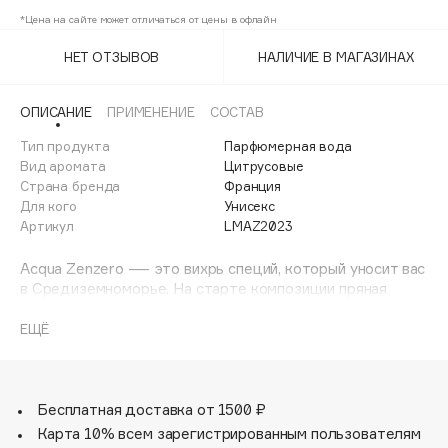
Adele for you
*Цена на сайте может отличаться от цены в офлайн
Финал лета
Advante
ЭКСКЛЮЗИВ
НЕТ ОТЗЫВОВ
НАЛИЧИЕ В МАГАЗИНАХ
1 АВГ - 31 АВГ
Aesop
Age Stop
ЭКСКЛЮЗИВ
ОПИСАНИЕ
ПРИМЕНЕНИЕ
СОСТАВ
AHFA Cosmetics
Тип продукта
Парфюмерная вода
Ajmal
Вид аромата
Цитрусовые
Страна бренда
Франция
Alix Avien
Для кого
Унисекс
Allies of Skin
Артикул
LMAZ2023
AMAN
Acqua Zenzero — это вихрь специй, который уносит вас
Amina Daudova Brushes
в Средиземноморье. На старте композиции пряная
Amouage
свежесть имбиря усилена нотами кардамона и остротой
перца. А в сердце добавлены ноты корицы и
Amuleto Di Casa
ЕЩЁ
мускатного ореха, излучающие обволакивающее тепло.
Angiopharm
ЭКСКЛЮЗИВ
Пряная симфония смягчается аккордами белого
Annbeauty
жасмина на подложке из мускуса и древесины
представленной ветивером и сандалом.
Бесплатная доставка от 1500 ₽
Anua
Карта 10% всем зарегистрированным пользователям
Apadent