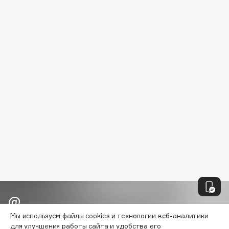
B
Babor
Baffy
Balmain Hair Couture
ЭКСКЛЮЗИВ
Banderas
Basicare
Batiste
Beauty Bomb
Beauty Pati
Beautyblades
НОВИНКА
beautyblender
Bebble
Beverly Hills Polo Club
Biodance
Мы используем файлы cookies и технологии веб-аналитики
Bioderma
Узнавайте первыми об акциях и
для улучшения работы сайта и удобства его