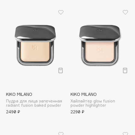
B
Babor
Baffy
Balmain Hair Couture
ЭКСКЛЮЗИВ
Banderas
Basicare
Batiste
Beauty Bomb
Beauty Pati
Beautyblades
НОВИНКА
beautyblender
KIKO MILANO
KIKO MILANO
Пудра для лица запеченная
Хайлайтер glow fusion
Bebble
radiant fusion baked powder
powder highlighter
Beverly Hills Polo Club
2490 ₽
2290 ₽
Biodance
Bioderma