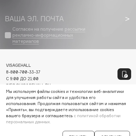
Geltek
Genosys
ЭКСКЛЮЗИВ
ВАША ЭЛ. ПОЧТА
Geomar
Giardino Magico
Согласен на получение
рассылки
рекламно-информационных
Gillette
материалов
Givenchy
Global Keratin
Global White
VISAGEHALL
Gourmandise
8-800-700-33-37
Grace Day
C 9:00 ДО 21:00
INFO@VISAGEHALL.RU
Guerlain
Мы используем файлы cookies и технологии веб-аналитики
Guess
для улучшения работы сайта и удобства его
МОИ ЗАКАЗЫ
использования. Продолжая пользоваться сайтом и нажимая
ПЕРСОНАЛЬНЫЙ КОНСУЛЬТАНТ
«Принять», вы подтверждаете использование cookies
АКЦИИ
H
вашего браузера и соглашаетесь
с политикой обработки
ИНТЕРЕСНОЕ
персональных данных.
ПРОГРАММА ЛОЯЛЬНОСТИ
Hadat Cosmetics
ДОСТАВКА И ОПЛАТА