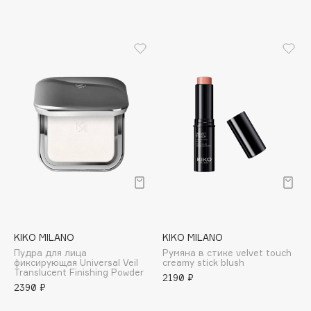
Apagard
Aravia Professional
Arcadia
Archetype
Architect Demidoff
ARIVE MAKEUP
Art&Fact
Art-Visage
Artdeco
Astra
Atelier Rebul
Augustinus Bader
KIKO MILANO
KIKO MILANO
Aveda
Пудра для лица
Румяна в стике velvet touch
фиксирующая Universal Veil
creamy stick blush
Avene
Translucent Finishing Powder
2190 ₽
2390 ₽