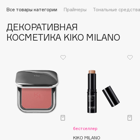
Подарки
Tom Ford
Все товары категории
Праймеры
Тональные средств
HFC
Для дома
Angiopharm
ДЕКОРАТИВНАЯ
Техника
KIKO Milano
КОСМЕТИКА KIKO MILANO
Estée Lauder
Clarins
0 - 9
100BON
22|11
A
Acqua di Parma
бестселлер
Acque di Italia
KIKO MILANO