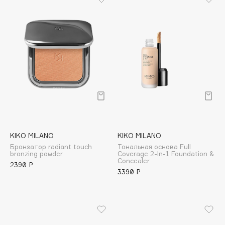
Biomed
Biorepair
Blanx
Blistex
BLOME
Boadicea The Victorious
Bobbi Brown
BOOMSHOP
BORK
Brunello Cucinelli
KIKO MILANO
KIKO MILANO
Bvlgari
Бронзатор radiant touch
Тональная основа Full
bronzing powder
Coverage 2-In-1 Foundation &
by TERRY
Concealer
2390 ₽
BY WISHTREND
3390 ₽
Byredo
C