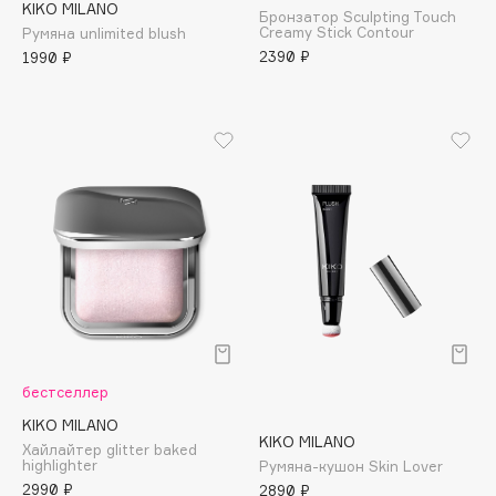
KIKO MILANO
Adele for you
Бронзатор Sculpting Touch
Creamy Stick Contour
Румяна unlimited blush
Финал лета
Advante
ЭКСКЛЮЗИВ
2390 ₽
1990 ₽
1 АВГ - 31 АВГ
Aesop
Age Stop
ЭКСКЛЮЗИВ
AHFA Cosmetics
Ajmal
Alix Avien
Allies of Skin
AMAN
Amina Daudova Brushes
Amouage
Amuleto Di Casa
бестселлер
Angiopharm
ЭКСКЛЮЗИВ
KIKO MILANO
Annbeauty
KIKO MILANO
Хайлайтер glitter baked
Anua
highlighter
Румяна-кушон Skin Lover
2990 ₽
Apadent
2890 ₽