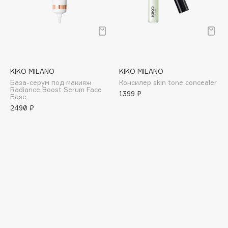
E
Eat My
Ecolatier
Ecotools
EGG
KIKO MILANO
KIKO MILANO
EGIA
База-серум под макияж
Консилер skin tone concealer
Radiance Boost Serum Face
1399 ₽
Eigshow
Base
2490 ₽
Elemis
Elian Russia
Elie Saab
Ella Bartsueva Brushes
EMBRACE Haircare
Emmanuelle Jane
Enough
EpilProfi
Erborian