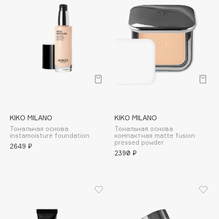
Cadence
Capelli Dorati
Carbon Theory
Carmex
Carolina Herrera
Catrice
Celimax
Cettua
KIKO MILANO
KIKO MILANO
Chupa Chups
Тональная основа
Тональная основа
instamoisture foundation
компактная matte fusion
Clarette
pressed powder
2649 ₽
2390 ₽
Clarins
Clarins Precious
Clinique
Clive Christian
Club De Nuit