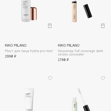
Deonica
Dessange
Dior
Divage
Dolce & Gabbana
Dolomit
Dorco
KIKO MILANO
KIKO MILANO
Мист для лица hydra pro mist
Консилер full coverage dark
DP Daily Perfection
circles concealer
2990 ₽
Dr. Vranjes Firenze
1790 ₽
Dr.Althea
Dr.Ceuracle
Dr.Jart+
DSD de Luxe
Dyson