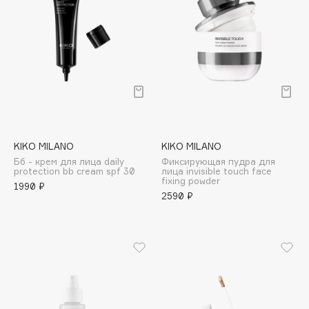
Collagenina
Consly
Corimo
CosRX
Cottolina
Crescina
Cunzite
Curaprox
KIKO MILANO
KIKO MILANO
Бб - крем для лица daily
Фиксирующая пудра для
protection bb cream spf 30
лица invisible touch face
fixing powder
1990 ₽
D
2590 ₽
d'Alba
DABO
DARLING*
Darphin
Davines