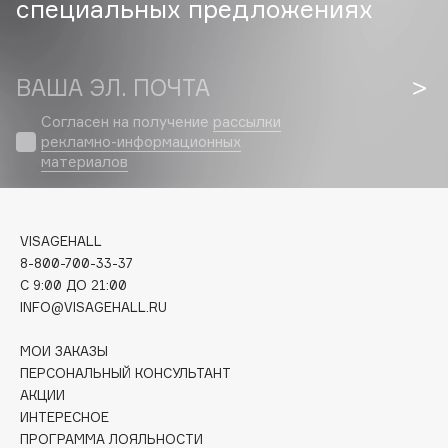
специальных предложениях
Cadence
Capelli Dorati
ВАША ЭЛ. ПОЧТА
Carbon Theory
Согласен на получение
рассылки
Carmex
рекламно-информационных
Carolina Herrera
материалов
Catrice
Celimax
Cettua
VISAGEHALL
Chupa Chups
8-800-700-33-37
C 9:00 ДО 21:00
Clarette
INFO@VISAGEHALL.RU
Clarins
Clarins Precious
МОИ ЗАКАЗЫ
Clinique
ПЕРСОНАЛЬНЫЙ КОНСУЛЬТАНТ
АКЦИИ
Clive Christian
ИНТЕРЕСНОЕ
Club De Nuit
ПРОГРАММА ЛОЯЛЬНОСТИ