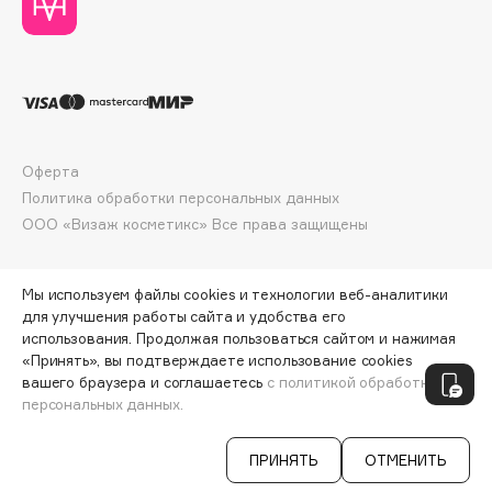
Deonica
Dessange
Dior
Divage
Dolce & Gabbana
Dolomit
Оферта
Политика обработки персональных данных
Dorco
ООО «Визаж косметикс» Все права защищены
DP Daily Perfection
Dr. Vranjes Firenze
Dr.Althea
Мы используем файлы cookies и технологии веб-аналитики
для улучшения работы сайта и удобства его
Dr.Ceuracle
использования. Продолжая пользоваться сайтом и нажимая
Dr.Jart+
«Принять», вы подтверждаете использование cookies
ПО ЗОЛОТОЙ КАРТЕ:
1891 ₽
вашего браузера и соглашаетесь
с политикой обработки
DSD de Luxe
персональных данных.
ДОБАВИТЬ В КОРЗИНУ
1990 ₽
Dyson
ПРИНЯТЬ
ОТМЕНИТЬ