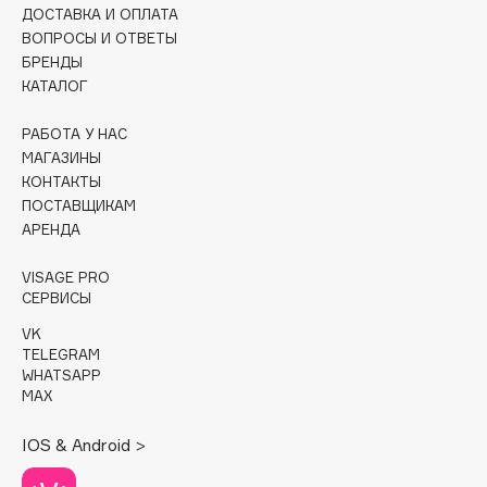
Collagenina
ДОСТАВКА И ОПЛАТА
ВОПРОСЫ И ОТВЕТЫ
Consly
БРЕНДЫ
Corimo
КАТАЛОГ
CosRX
Cottolina
РАБОТА У НАС
МАГАЗИНЫ
Crescina
КОНТАКТЫ
Cunzite
ПОСТАВЩИКАМ
Curaprox
АРЕНДА
VISAGE PRO
D
СЕРВИСЫ
VK
d'Alba
TELEGRAM
WHATSAPP
DABO
MAX
DARLING*
Darphin
IOS & Android >
Davines