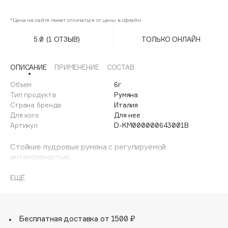
01
Adele for you
Финал лета
*Цена на сайте может отличаться от цены в офлайн
Advante
03
ЭКСКЛЮЗИВ
1 АВГ - 31 АВГ
Aesop
5.0
(1 ОТЗЫВ)
ТОЛЬКО ОНЛАЙН
04
Age Stop
ЭКСКЛЮЗИВ
05
AHFA Cosmetics
ОПИСАНИЕ
ПРИМЕНЕНИЕ
СОСТАВ
Ajmal
Объем
6г
06
Тип продукта
Румяна
Alix Avien
Страна бренда
Италия
07
Allies of Skin
Для кого
Для нее
AMAN
Артикул
D-KM000000643001B
08
Amina Daudova Brushes
Стойкие пудровые румяна с регулируемой
10
Amouage
интенсивностью.
Идеально подходят для того, чтобы:
Amuleto Di Casa
- оживить цвет лица притягательным здоровым сиянием
ЕЩЁ
Angiopharm
ЭКСКЛЮЗИВ
с утра до ночи.
Annbeauty
В чем их особенности?
- бархатистая ультрапигментированная компактная
Anua
текстура, которая добавляет цвета и сохраняет
Бесплатная доставка от 1500 ₽
Apadent