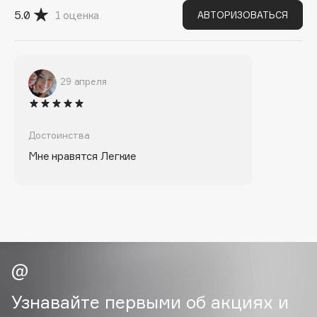
Biomed
5.0
1
оценка
АВТОРИЗОВАТЬСЯ
Biorepair
Blanx
Blistex
29 апреля
BLOME
Boadicea The Victorious
Bobbi Brown
Достоинства
BOOMSHOP
Мне нравятся Легкие
BORK
Brunello Cucinelli
Bvlgari
by TERRY
BY WISHTREND
Byredo
Узнавайте первыми об акциях и
C