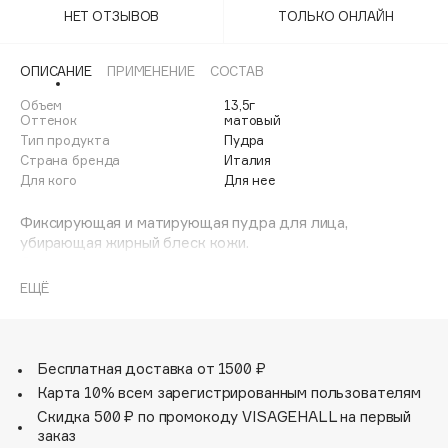
Adele for you
НЕТ ОТЗЫВОВ
ТОЛЬКО ОНЛАЙН
Финал лета
Advante
ЭКСКЛЮЗИВ
1 АВГ - 31 АВГ
ОПИСАНИЕ
ПРИМЕНЕНИЕ
СОСТАВ
Aesop
Age Stop
Объем
13,5г
ЭКСКЛЮЗИВ
Оттенок
матовый
AHFA Cosmetics
Тип продукта
Пудра
Ajmal
Страна бренда
Италия
Для кого
Для нее
Alix Avien
Allies of Skin
Фиксирующая и матирующая пудра для лица,
убирающая жирный блеск кожи.
AMAN
Она создает легкую вуаль, придавая коже матовость.
Amina Daudova Brushes
Средство прекрасно ложится на кожу, даруя лицу
ЕЩЁ
Amouage
нежный и легкий эффект «второй кожи». Пудра мягкая и
бархатистая на ощупь.
Amuleto Di Casa
Современная упаковка обращает на себя внимание
Angiopharm
элегантной бронзовой крышкой с логотипом «KK».
ЭКСКЛЮЗИВ
Бесплатная доставка от 1500 ₽
Пудра легко наносится мягким спонжем, который
Annbeauty
Карта 10% всем зарегистрированным пользователям
хранится внутри крышки.
Anua
Скидка 500 ₽ по промокоду VISAGEHALL на первый
Идеально подходит для всех типов кожи, особенно для
заказ
лоснящейся и/или жирной кожи.
Apadent