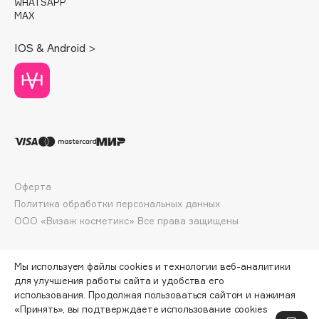
WHATSAPP
Deonica
MAX
Dessange
IOS & Android >
Dior
Divage
Dolce & Gabbana
Dolomit
Dorco
DP Daily Perfection
Dr. Vranjes Firenze
Оферта
Dr.Althea
Политика обработки персональных данных
Dr.Ceuracle
ООО «Визаж косметикс» Все права защищены
Dr.Jart+
DSD de Luxe
Мы используем файлы cookies и технологии веб-аналитики
Dyson
для улучшения работы сайта и удобства его
использования. Продолжая пользоваться сайтом и нажимая
«Принять», вы подтверждаете использование cookies
ПО ЗОЛОТОЙ КАРТЕ:
2461 ₽