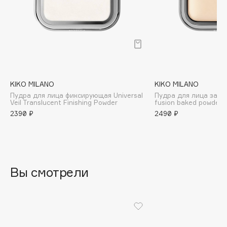
B
Babor
Baffy
Balmain Hair Couture
ЭКСКЛЮЗИВ
Banderas
KIKO MILANO
KIKO MILANO
Basicare
Пудра для лица фиксирующая Universal
Пудра для лица запе
Batiste
Veil Translucent Finishing Powder
fusion baked powder
2390 ₽
2490 ₽
Beauty Bomb
Beauty Pati
Beautyblades
НОВИНКА
beautyblender
Вы смотрели
Bebble
Beverly Hills Polo Club
Biodance
Bioderma