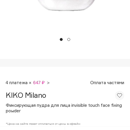
Подарки
Tom Ford
HFC
Для дома
Angiopharm
Техника
KIKO Milano
Estée Lauder
Clarins
0 - 9
100BON
4 платежа ×
647 ₽
>
Оплата частями
22|11
KIKO Milano
A
Фиксирующая пудра для лица invisible touch face fixing
powder
Acqua di Parma
*Цена на сайте может отличаться от цены в офлайн
Acque di Italia