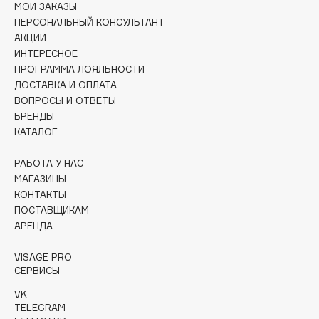
МОИ ЗАКАЗЫ
Collagenina
ПЕРСОНАЛЬНЫЙ КОНСУЛЬТАНТ
Consly
АКЦИИ
Corimo
ИНТЕРЕСНОЕ
CosRX
ПРОГРАММА ЛОЯЛЬНОСТИ
ДОСТАВКА И ОПЛАТА
Cottolina
ВОПРОСЫ И ОТВЕТЫ
Crescina
БРЕНДЫ
Cunzite
КАТАЛОГ
Curaprox
РАБОТА У НАС
МАГАЗИНЫ
КОНТАКТЫ
D
ПОСТАВЩИКАМ
АРЕНДА
d'Alba
DABO
VISAGE PRO
СЕРВИСЫ
DARLING*
Darphin
VK
TELEGRAM
Davines