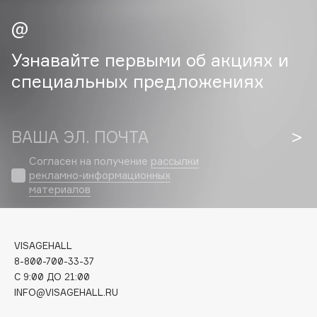
Cadence
Capelli Dorati
Узнавайте первыми об акциях и
Carbon Theory
специальных предложениях
Carmex
Carolina Herrera
Catrice
ВАША ЭЛ. ПОЧТА
Celimax
Согласен на получение
рассылки
Cettua
рекламно-информационных
Chupa Chups
материалов
Clarette
Clarins
Clarins Precious
VISAGEHALL
НОВИНКА
8-800-700-33-37
Clinique
C 9:00 ДО 21:00
Clive Christian
INFO@VISAGEHALL.RU
Club De Nuit